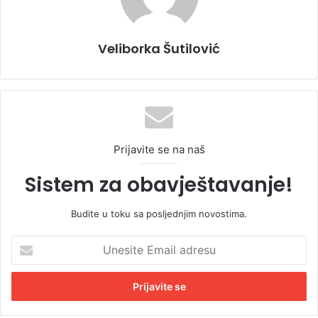
Veliborka Šutilović
Prijavite se na naš
Sistem za obavještavanje!
Budite u toku sa posljednjim novostima.
U
n
e
s
i
t