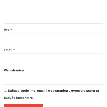
n
t
a
r
Ime
*
*
Email
*
Web stranica
Sačuvaj moje ime, email i web stranicu u ovom browseru za
buduće komentare.