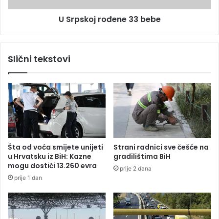
n
r
a
U Srpskoj rođene 33 bebe
o
n
đ
M
e
e
n
Slični tekstovi
m
e
i
3
ć
3
"
b
o
e
s
b
l
e
o
b
Šta od voća smijete unijeti
Strani radnici sve češće na
o
u Hrvatsku iz BiH: Kazne
gradilištima BiH
đ
mogu dostići 13.260 evra
prije 2 dana
e
prije 1 dan
n
i
k
r