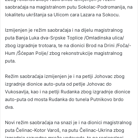
saobraćaja na magistralnom putu Sokolac-Podromanija, na
lokalitetu ukrštanja sa Ulicom cara Lazara na Sokocu.
Izmijenjen je režim saobraćaja i na dijelu magistralnog
puta Banja Luka dva-Srpske Toplice /Omladinska ulica/
zbog izgradnje trotoara, te na dionici Brod na Drini /Foča/-
Hum /Šćepan Polje/ zbog rekonstrukcije magistralnog
puta.
Režim saobraćaja izmijenjen je i na petlji Johovac zbog
izgradnje dionice auto-puta od petlje Johovac do
Vukosavlja, kao i na petlji Rudanka zbog izgradnje dionice
auto-puta od mosta Rudanka do tunela Putnikovo brdo
dva.
Novi režim saobraćaja na snazi je i na dionici magistralnog
puta Čelinac-Kotor Varoš, na putu Čelinac-Ukrina zbog
izgradnje razvodne mreže vodovoda, te na regionalnoj