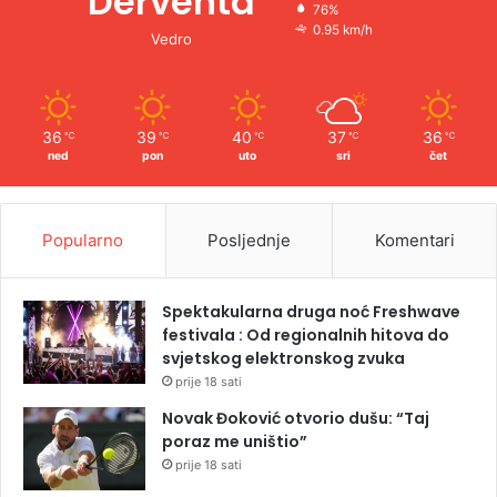
Derventa
76%
0.95 km/h
Vedro
36
39
40
37
36
℃
℃
℃
℃
℃
ned
pon
uto
sri
čet
Popularno
Posljednje
Komentari
Spektakularna druga noć Freshwave
festivala : Od regionalnih hitova do
svjetskog elektronskog zvuka
prije 18 sati
Novak Đoković otvorio dušu: “Taj
poraz me uništio”
prije 18 sati