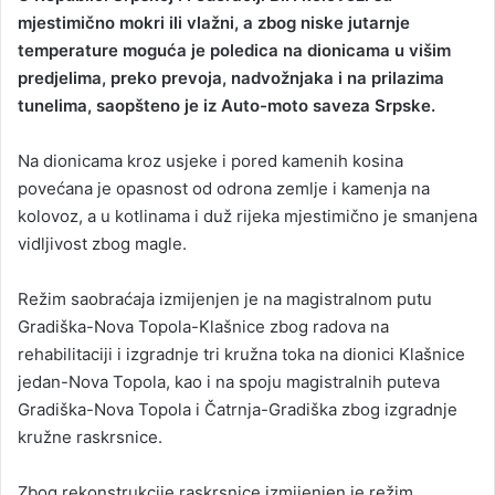
a
mjestimično mokri ili vlažni, a zbog niske jutarnje
n
temperature moguća je poledica na dionicama u višim
e
predjelima, preko prevoja, nadvožnjaka i na prilazima
m
tunelima, saopšteno je iz Auto-moto saveza Srpske.
a
i
Na dionicama kroz usjeke i pored kamenih kosina
l
povećana je opasnost od odrona zemlje i kamenja na
kolovoz, a u kotlinama i duž rijeka mjestimično je smanjena
vidljivost zbog magle.
Režim saobraćaja izmijenjen je na magistralnom putu
Gradiška-Nova Topola-Klašnice zbog radova na
rehabilitaciji i izgradnje tri kružna toka na dionici Klašnice
jedan-Nova Topola, kao i na spoju magistralnih puteva
Gradiška-Nova Topola i Čatrnja-Gradiška zbog izgradnje
kružne raskrsnice.
Zbog rekonstrukcije raskrsnice izmijenjen je režim