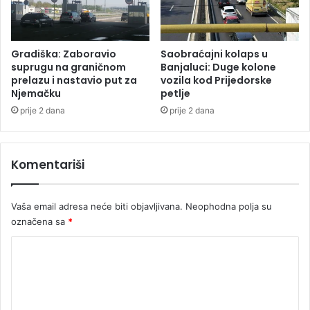
i
v
i
c
Gradiška: Zaboravio
Saobraćajni kolaps u
e
suprugu na graničnom
Banjaluci: Duge kolone
prelazu i nastavio put za
vozila kod Prijedorske
Njemačku
petlje
prije 2 dana
prije 2 dana
Komentariši
Vaša email adresa neće biti objavljivana.
Neophodna polja su
označena sa
*
K
o
m
e