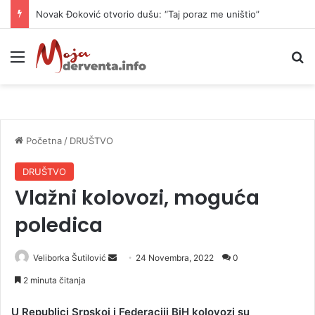
Novak Đoković otvorio dušu: “Taj poraz me uništio”
Meni
P
Početna
/
DRUŠTVO
DRUŠTVO
Vlažni kolovozi, moguća
poledica
Veliborka Šutilović
S
24 Novembra, 2022
0
e
2 minuta čitanja
n
d
U Republici Srpskoj i Federaciji BiH kolovozi su