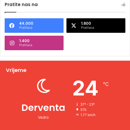
Pratite nas na
t
e
44.000
1.800
r
Pratilaca
Pratilaca
n
1.400
a
Pratilaca
t
i
v
Vrijeme
e
24
℃
:
Derventa
37º - 23º
51%
1.77 km/h
Vedro