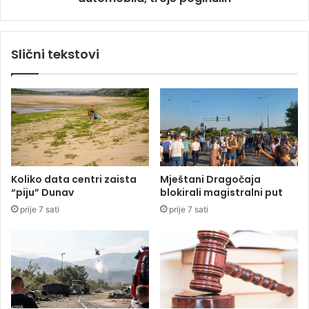
b
a
i
k
c
o
Slični tekstovi
a
d
k
B
o
a
j
n
i
j
j
a
e
l
p
u
o
k
Koliko data centri zaista
Mještani Dragočaja
č
e
“piju” Dunav
blokirali magistralni put
i
:
prije 7 sati
prije 7 sati
n
S
i
u
o
d
m
a
a
r
s
i
a
l