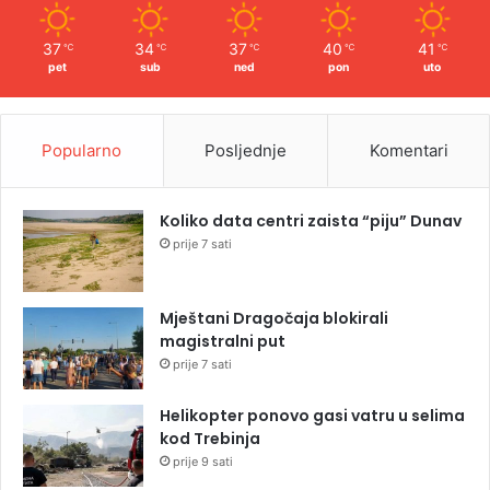
37
34
37
40
41
℃
℃
℃
℃
℃
pet
sub
ned
pon
uto
Popularno
Posljednje
Komentari
Koliko data centri zaista “piju” Dunav
prije 7 sati
Mještani Dragočaja blokirali
magistralni put
prije 7 sati
Helikopter ponovo gasi vatru u selima
kod Trebinja
prije 9 sati