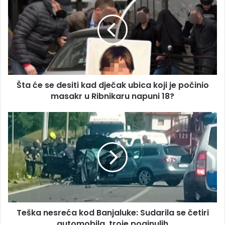
t
a
a
i
ć
l
e
a
s
d
e
r
d
e
e
s
Šta će se desiti kad dječak ubica koji je počinio
s
u
masakr u Ribnikaru napuni 18?
i
t
i
T
k
e
a
š
d
k
d
a
j
n
e
e
č
s
a
r
k
Teška nesreća kod Banjaluke: Sudarila se četiri
e
u
automobila, troje poginulih
ć