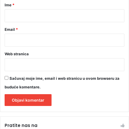
r
Ime
*
*
Email
*
Web stranica
Sačuvaj moje ime, email i web stranicu u ovom browseru za
buduće komentare.
A
l
Pratite nas na
t