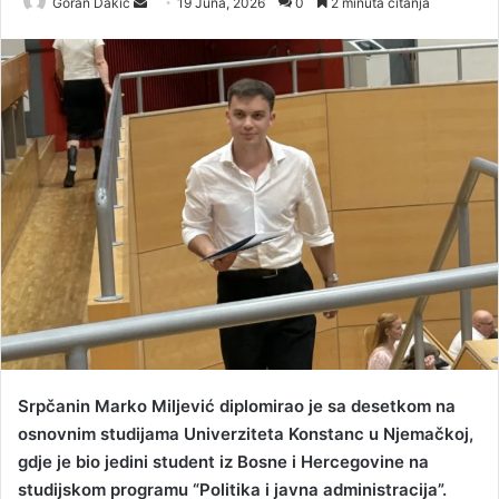
Goran Dakic
S
19 Juna, 2026
0
2 minuta čitanja
e
n
d
a
n
e
m
a
i
l
Srpčanin Marko Miljević diplomirao je sa desetkom na
osnovnim studijama Univerziteta Konstanc u Njemačkoj,
gdje je bio jedini student iz Bosne i Hercegovine na
studijskom programu “Politika i javna administracija”.