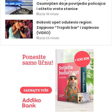
Osumnjičen da je povrijedio policajca
i oštetio vrata stanice
prije 19 minuta
Đoković opet oduševio region:
Zapjevao “Tropski bar” i zaplesao
(VIDEO)
prije 23 minute