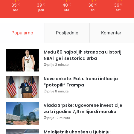
35
39
40
38
36
℃
℃
℃
℃
℃
ned
pon
uto
sri
čet
Popularno
Posljednje
Komentari
Među 80 najboljih stranaca u istoriji
NBA lige i šestorica Srba
prije 3 minute
Nove ankete: Rat u Iranu i inflacija
“potopili” Trampa
prije 8 minuta
Vlada Srpske: Ugovorene investicije
za tri godine 7,4 milijardi maraka
prije 12 minuta
Maloljetnik uhapšen u Ljubinju: