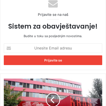
Prijavite se na naš
Sistem za obavještavanje!
Budite u toku sa posljednjim novostima.
U
n
e
s
i
t
e
E
H
m
r
a
v
i
a
l
t
a
s