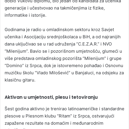
dobio Vukovu diplomu, bio jedan od kandidata za učenika
generacije i učestvovao na takmičenjima iz fizike,
informatike i istorije.
Godinama je radio u omladinskom sektoru kroz Savjet
učenika i Asocijaciju srednjoškolaca u BiH, a od najranijih
dana uključivao se u rad udruženja “C.E.Z.A.R.” i NVO
“Milenijum”. Bavio se i pozorišnom umjetnošću, glumeći u
više predstava omladinskog pozorišta “Milenijum” i grupe
“Domino” iz Srpca, dok je istovremeno pohađao i Osnovnu
muzičku školu “Vlado Milošević” u Banjaluci, na odsjeku za
klasičnu gitaru.
Aktivan u umjetnosti, plesu i tetoviranju
Šest godina aktivno je trenirao latinoameričke i standardne
plesove u Plesnom klubu “Ritam” iz Srpca, ostvarujući
zapažene rezultate na domaćim i međunarodnim