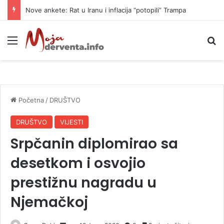
Nove ankete: Rat u Iranu i inflacija “potopili” Trampa
Meni
P
Početna
/
DRUŠTVO
DRUŠTVO
VIJESTI
Srpčanin diplomirao sa
desetkom i osvojio
prestižnu nagradu u
Njemačkoj