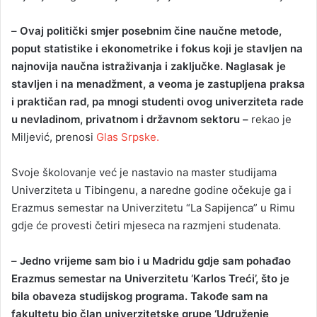
–
Ovaj politički smjer posebnim čine naučne metode,
poput statistike i ekonometrike i fokus koji je stavljen na
najnovija naučna istraživanja i zaključke. Naglasak je
stavljen i na menadžment, a veoma je zastupljena praksa
i praktičan rad, pa mnogi studenti ovog univerziteta rade
u nevladinom, privatnom i državnom sektoru –
rekao je
Miljević, prenosi
Glas Srpske.
Svoje školovanje već je nastavio na master studijama
Univerziteta u Tibingenu, a naredne godine očekuje ga i
Erazmus semestar na Univerzitetu “La Sapijenca” u Rimu
gdje će provesti četiri mjeseca na razmjeni studenata.
–
Jedno vrijeme sam bio i u Madridu gdje sam pohađao
Erazmus semestar na Univerzitetu ‘Karlos Treći’, što je
bila obaveza studijskog programa. Takođe sam na
fakultetu bio član univerzitetske grupe ‘Udruženje