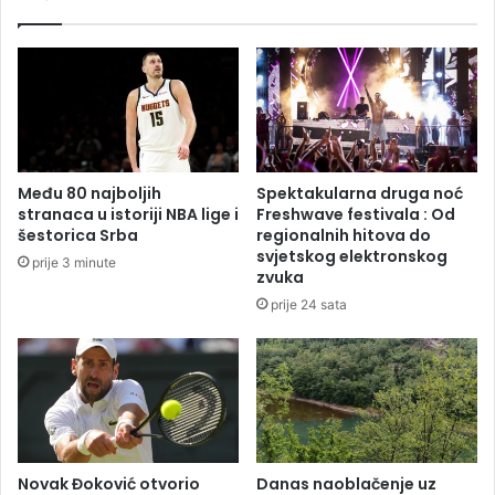
d
p
r
u
u
b
ž
l
i
i
l
c
i
i
:
S
Među 80 najboljih
Spektakularna druga noć
P
r
stranaca u istoriji NBA lige i
Freshwave festivala : Od
r
p
šestorica Srba
regionalnih hitova do
e
s
svjetskog elektronskog
prije 3 minute
u
k
zvuka
z
o
prije 24 sata
i
j
m
n
a
a
j
s
u
t
l
a
e
v
g
l
Novak Đoković otvorio
Danas naoblačenje uz