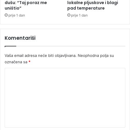
e
dušu: “Taj poraz me
lokalne pljuskove i blagi
j
uništio”
pad temperature
n
a
d
j
prije 1 dan
prije 1 dan
a
u
r
p
n
a
Komentariši
i
d
"
a
K
t
Vaša email adresa neće biti objavljivana.
Neophodna polja su
r
i
označena sa
*
a
š
K
"
o
m
e
n
t
a