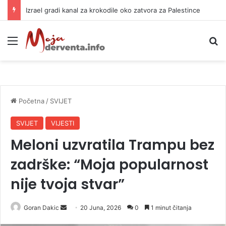
Izrael gradi kanal za krokodile oko zatvora za Palestince
Meni
P
Početna
/
SVIJET
SVIJET
VIJESTI
Meloni uzvratila Trampu bez
zadrške: “Moja popularnost
nije tvoja stvar”
Goran Dakic
S
20 Juna, 2026
0
1 minut čitanja
e