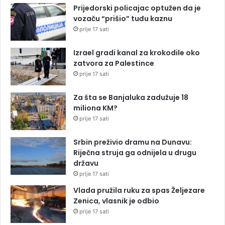
Prijedorski policajac optužen da je
vozaču “prišio” tuđu kaznu
prije 17 sati
Izrael gradi kanal za krokodile oko
zatvora za Palestince
prije 17 sati
Za šta se Banjaluka zadužuje 18
miliona KM?
prije 17 sati
Srbin preživio dramu na Dunavu:
Riječna struja ga odnijela u drugu
državu
prije 17 sati
Vlada pružila ruku za spas Željezare
Zenica, vlasnik je odbio
prije 17 sati