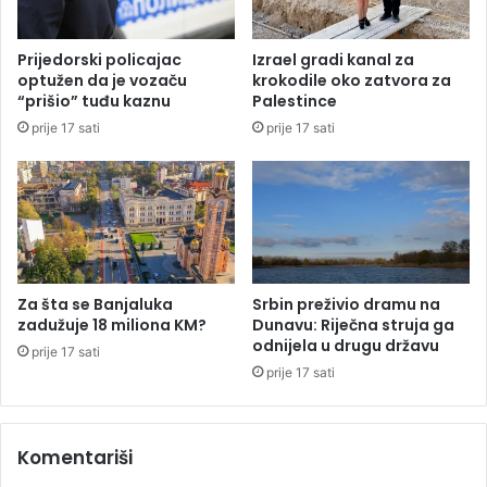
k
š
a
t
(
Prijedorski policajac
Izrael gradi kanal za
o
8
optužen da je vozaču
krokodile oko zatvora za
m
)
“prišio” tuđu kaznu
Palestince
v
k
prije 17 sati
prije 17 sati
r
o
a
j
t
i
i
j
o
e
n
n
a
e
j
s
Za šta se Banjaluka
Srbin preživio dramu na
v
t
zadužuje 18 miliona KM?
Dunavu: Riječna struja ga
i
a
odnijela u drugu državu
prije 17 sati
š
o
prije 17 sati
e
u
p
D
o
r
Komentariši
l
a
j
v