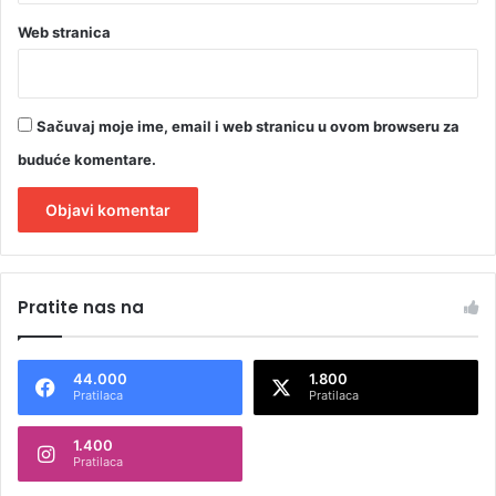
Web stranica
Sačuvaj moje ime, email i web stranicu u ovom browseru za
buduće komentare.
A
l
Pratite nas na
t
e
44.000
1.800
r
Pratilaca
Pratilaca
n
1.400
a
Pratilaca
t