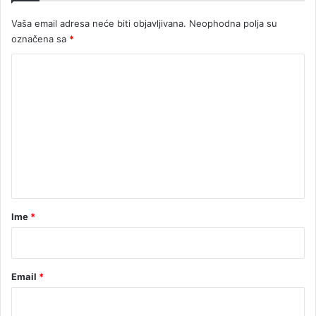
s
i
Vaša email adresa neće biti objavljivana.
Neophodna polja su
k
o
označena sa
*
o
K
d
l
o
i
m
k
o
e
v
n
a
t
n
j
a
e
r
Ime
*
*
Email
*