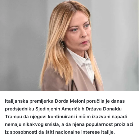
n
d
a
n
e
m
a
i
l
Italijanska premijerka Đorđa Meloni poručila je danas
predsjedniku Sjedinjenih Američkih Država Donaldu
Trampu da njegovi kontinuirani i ničim izazvani napadi
nemaju nikakvog smisla, a da njena popularnost proizlazi
iz sposobnosti da štiti nacionalne interese Italije.