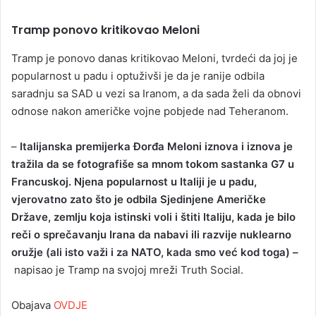
Tramp ponovo kritikovao Meloni
Tramp je ponovo danas kritikovao Meloni, tvrdeći da joj je
popularnost u padu i optuživši je da je ranije odbila
saradnju sa SAD u vezi sa Iranom, a da sada želi da obnovi
odnose nakon američke vojne pobjede nad Teheranom.
–
Italijanska premijerka Đorđa Meloni iznova i iznova je
tražila da se fotografiše sa mnom tokom sastanka G7 u
Francuskoj. Njena popularnost u Italiji je u padu,
vjerovatno zato što je odbila Sjedinjene Američke
Države, zemlju koja istinski voli i štiti Italiju, kada je bilo
reči o sprečavanju Irana da nabavi ili razvije nuklearno
oružje (ali isto važi i za NATO, kada smo već kod toga) –
napisao je Tramp na svojoj mreži Truth Social.
Obajava
OVDJE