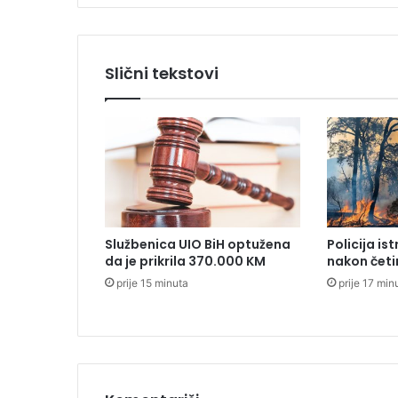
n
a
i
z
Slični tekstovi
v
o
z
a
p
i
l
e
ć
Službenica UIO BiH optužena
Policija is
e
da je prikrila 370.000 KM
nakon četi
g
prije 15 minuta
prije 17 min
m
e
s
a
i
z
B