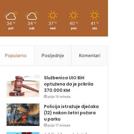
34
34
37
40
41
℃
℃
℃
℃
℃
pet
sub
ned
pon
uto
Popularno
Posljednje
Komentari
Službenica UIO BiH
optužena da je prikrila
370.000 KM
prije 15 minuta
Policija istražuje dječaka
(12) nakon četiri požara
u parku
prije 17 minuta