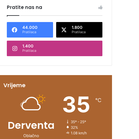
Pratite nas na
44.000
1.800
Pratilaca
Pratilaca
1.400
Pratilaca
Vrijeme
35
℃
Derventa
35º - 25º
32%
1.08 km/h
Oblačno