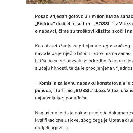
Posao vrijedan gotovo 3,1 milion KM za sanac
„Bistrica“ dodijelile su firmi „BOSSIL“ iz Vi
o nabavci, čime su troškovi klizišta skočili 
Kao obrazloženje za primjenu pregovaračkog po
navode da je riječ o hitnim radovima na sanacij
Ističu da su se pozvali na odredbe Zakona o j
slučaju hitnosti, te da je procijenjena vrijedn
– Komisija za javnu nabavku konstatovala je 
ponuda, i to firme
„BOSSIL“ d.o.o. Vitez, u izn
najpovoljnijeg ponuđača.
Naglašeno je da je nakon pregleda dokumentac
kvalifikacione uslove, zbog čega je Uprava druš
dodjeli ugovora.