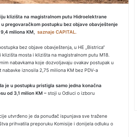
iju klizišta na magistralnom putu Hidroelektrane
teza u pregovaračkom postupku bez objave obavještenje
na 9,4 miliona KM,
saznaje CAPITAL.
stupka bez objave obavještenja, u HE „Bistrica“
i klizišta mosta i klizišta na magistralnom putu M18.
avnim nabavkama koje dozvoljavaju ovakav postupak u
ost nabavke iznosila 2,75 miliona KM bez PDV-a
da je u postupku pristigla samo jedna konačna
osu od 3,1 milion KM –
stoji u Odluci o izboru
ije utvrđeno je da ponuđač ispunjava sve tražene
tva prihvatila preporuku Komisije i donijela odluku o