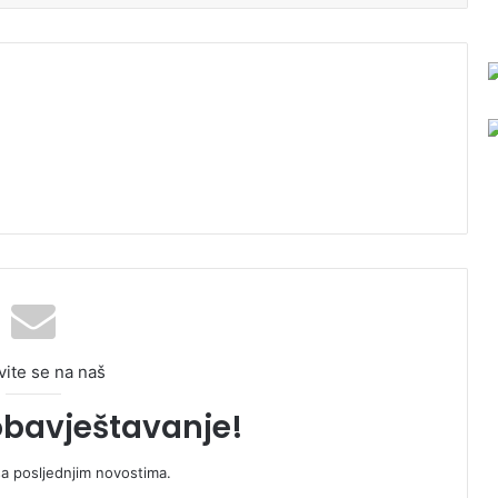
vite se na naš
obavještavanje!
sa posljednjim novostima.