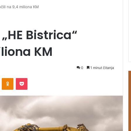
očili na 9,4 miliona KM
 „HE Bistrica“
iliona KM
0
1 minut čitanja
ontakte
Odnoklassniki
Pocket