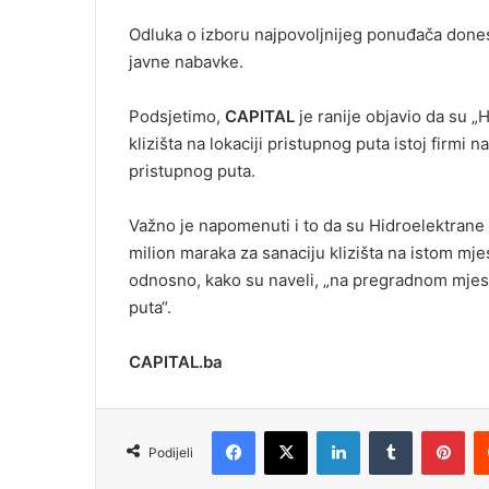
Odluka o izboru najpovoljnijeg ponuđača dones
javne nabavke.
Podsjetimo,
CAPITAL
je ranije objavio da su „
klizišta na lokaciji pristupnog puta istoj firmi n
pristupnog puta.
Važno je napomenuti i to da su Hidroelektrane 
milion maraka za sanaciju klizišta na istom mj
odnosno, kako su naveli, „na pregradnom mjestu
puta“.
CAPITAL.ba
Facebook
X
LinkedIn
Tumblr
Pinterest
Podijeli