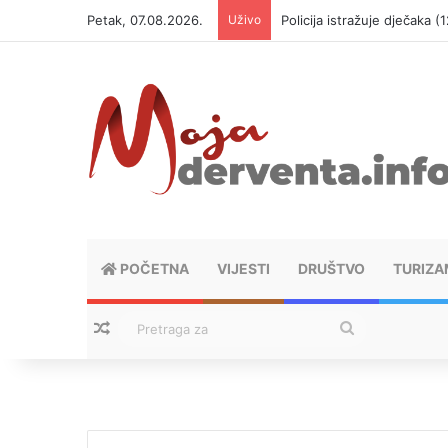
Petak, 07.08.2026.
Uživo
Policija istražuje dječaka 
POČETNA
VIJESTI
DRUŠTVO
TURIZA
Nasumični tekstovi
Pretraga
za