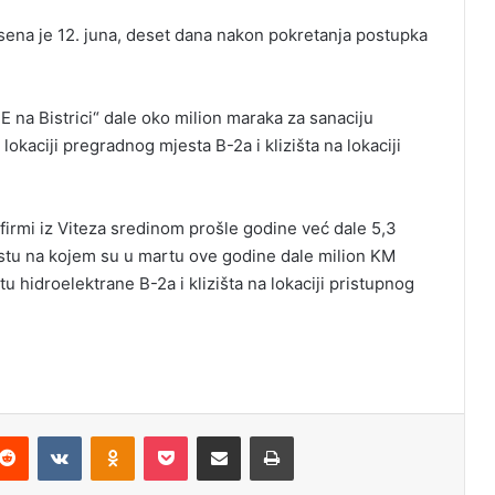
ena je 12. juna, deset dana nakon pokretanja postupka
HE na Bistrici“ dale oko milion maraka za sanaciju
a lokaciji pregradnog mjesta B-2a i klizišta na lokaciji
firmi iz Viteza sredinom prošle godine već dale 5,3
estu na kojem su u martu ove godine dale milion KM
 hidroelektrane B-2a i klizišta na lokaciji pristupnog
Reddit
VKontakte
Odnoklassniki
Pocket
Podijeli putem Emaila
Odštampaj