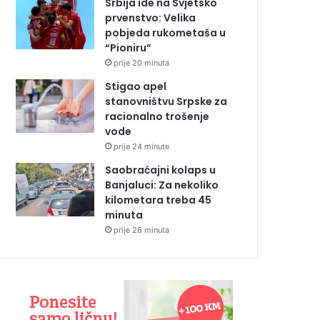
Srbija ide na Svjetsko
prvenstvo: Velika
pobjeda rukometaša u
“Pioniru”
prije 20 minuta
Stigao apel
stanovništvu Srpske za
racionalno trošenje
vode
prije 24 minute
Saobraćajni kolaps u
Banjaluci: Za nekoliko
kilometara treba 45
minuta
prije 26 minuta