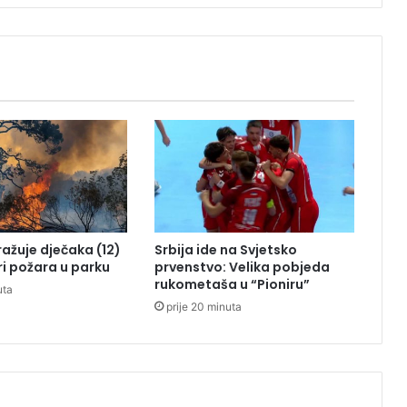
o
n
a
V
r
b
a
s
u
”
tražuje dječaka (12)
Srbija ide na Svjetsko
ri požara u parku
prvenstvo: Velika pobjeda
rukometaša u “Pioniru”
uta
prije 20 minuta