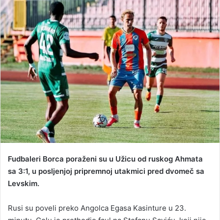
a
n
e
m
a
i
l
Fudbaleri Borca poraženi su u Užicu od ruskog Ahmata
sa 3:1, u posljenjoj pripremnoj utakmici pred dvomeč sa
Levskim.
Rusi su poveli preko Angolca Egasa Kasinture u 23.