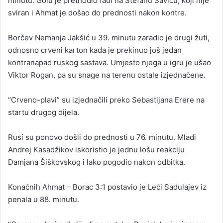
minutu. Golu je prethodio faul na Stefanu Saviću, koji nije
sviran i Ahmat je došao do prednosti nakon kontre.
Borčev Nemanja Jakšić u 39. minutu zaradio je drugi žuti,
odnosno crveni karton kada je prekinuo još jedan
kontranapad ruskog sastava. Umjesto njega u igru je ušao
Viktor Rogan, pa su snage na terenu ostale izjednačene.
“Crveno-plavi” su izjednačili preko Sebastijana Erere na
startu drugog dijela.
Rusi su ponovo došli do prednosti u 76. minutu. Mladi
Andrej Kasadžikov iskoristio je jednu lošu reakciju
Damjana Šiškovskog i lako pogodio nakon odbitka.
Konačnih Ahmat – Borac 3:1 postavio je Leči Sadulajev iz
penala u 88. minutu.