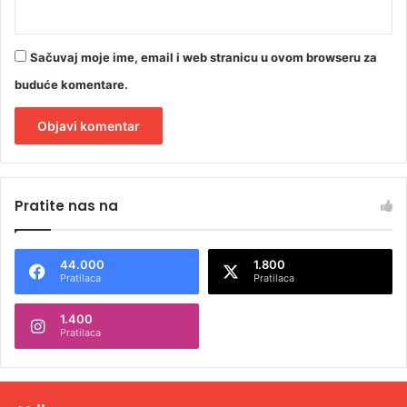
Sačuvaj moje ime, email i web stranicu u ovom browseru za
buduće komentare.
A
l
Pratite nas na
t
e
44.000
1.800
r
Pratilaca
Pratilaca
n
1.400
a
Pratilaca
t
i
v