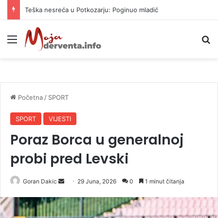
Teška nesreća u Potkozarju: Poginuo mladić
Meni
P
Početna
/
SPORT
SPORT
VIJESTI
Poraz Borca u generalnoj
probi pred Levski
Goran Dakic
S
29 Juna, 2026
0
1 minut čitanja
e
n
d