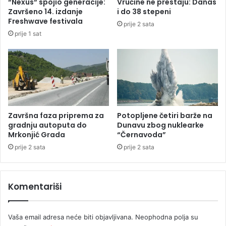
“Nexus“ spojio generacije:
Vrućine ne prestaju: Danas
e
Završeno 14. izdanje
i do 38 stepeni
d
Freshwave festivala
prije 2 sata
n
prije 1 sat
i
š
t
v
a
B
i
H
Završna faza priprema za
Potopljene četiri barže na
gradnju autoputa do
Dunavu zbog nuklearke
Mrkonjić Grada
“Černavoda”
prije 2 sata
prije 2 sata
Komentariši
Vaša email adresa neće biti objavljivana.
Neophodna polja su