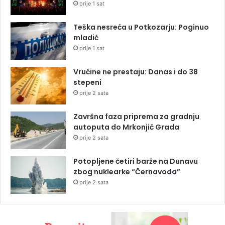
prije 1 sat
Teška nesreća u Potkozarju: Poginuo
mladić
prije 1 sat
Vrućine ne prestaju: Danas i do 38
stepeni
prije 2 sata
Završna faza priprema za gradnju
autoputa do Mrkonjić Grada
prije 2 sata
Potopljene četiri barže na Dunavu
zbog nuklearke “Černavoda”
prije 2 sata