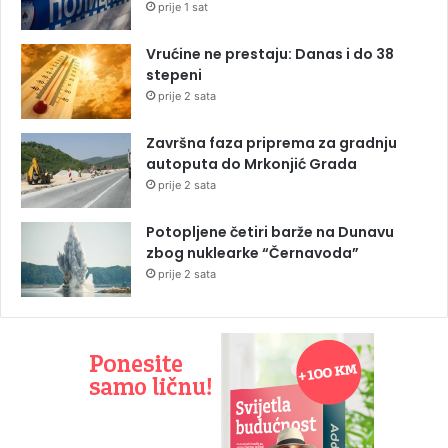
prije 1 sat
Vrućine ne prestaju: Danas i do 38
stepeni
prije 2 sata
Završna faza priprema za gradnju
autoputa do Mrkonjić Grada
prije 2 sata
Potopljene četiri barže na Dunavu
zbog nuklearke “Černavoda”
prije 2 sata