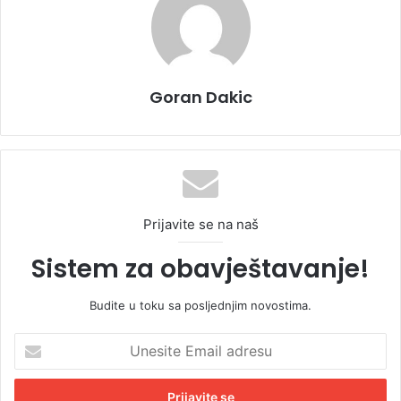
Goran Dakic
Prijavite se na naš
Sistem za obavještavanje!
Budite u toku sa posljednjim novostima.
U
n
e
s