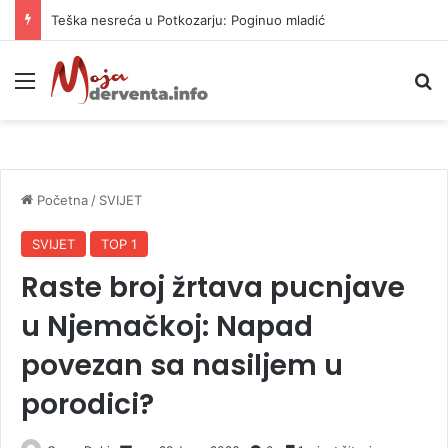
Teška nesreća u Potkozarju: Poginuo mladić
Meni
P
Početna
/
SVIJET
SVIJET
TOP 1
Raste broj žrtava pucnjave
u Njemačkoj: Napad
povezan sa nasiljem u
porodici?