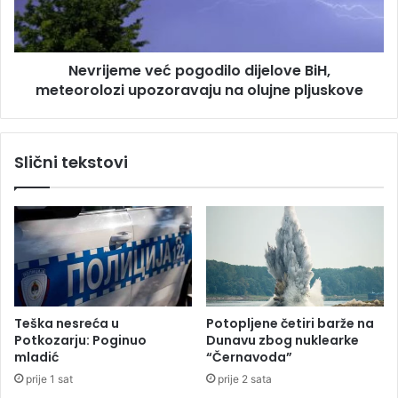
a
e
k
m
a
e
l
Nevrijeme već pogodilo dijelove BiH,
v
a
meteorolozi upozoravaju na olujne pljuskove
e
o
ć
g
p
r
o
Slični tekstovi
a
g
d
o
u
d
,
i
š
l
i
o
l
d
j
i
a
j
Teška nesreća u
Potopljene četiri barže na
k
e
Potkozarju: Poginuo
Dunavu zbog nuklearke
j
l
mladić
“Černavoda”
e
o
prije 1 sat
prije 2 sata
r
v