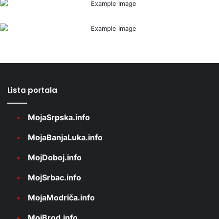
Lista portala
MojaSrpska.info
MojaBanjaLuka.info
MojDoboj.info
MojSrbac.info
MojaModriča.info
MojBrod.info