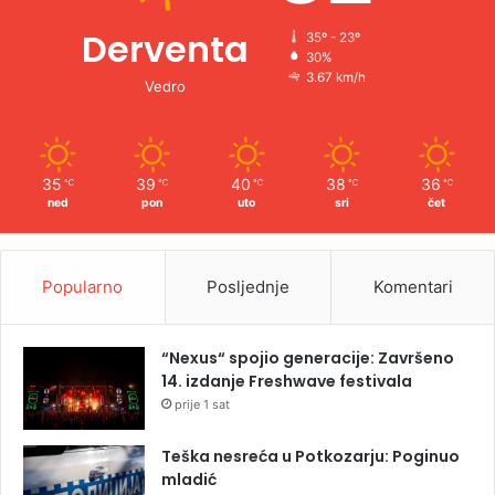
Derventa
35º - 23º
30%
3.67 km/h
Vedro
35
39
40
38
36
℃
℃
℃
℃
℃
ned
pon
uto
sri
čet
Popularno
Posljednje
Komentari
“Nexus“ spojio generacije: Završeno
14. izdanje Freshwave festivala
prije 1 sat
Teška nesreća u Potkozarju: Poginuo
mladić