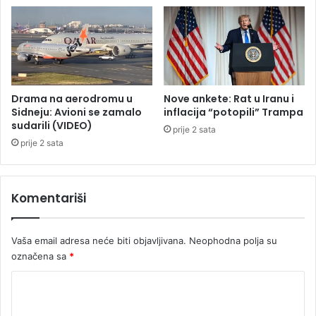
a
e
s
B
p
i
o
H
r
,
i
m
o
e
Drama na aerodromu u
Nove ankete: Rat u Iranu i
t
Sidneju: Avioni se zamalo
inflacija “potopili” Trampa
e
sudarili (VIDEO)
prije 2 sata
o
prije 2 sata
r
o
l
Komentariši
o
z
i
Vaša email adresa neće biti objavljivana.
Neophodna polja su
u
označena sa
*
p
o
K
z
o
o