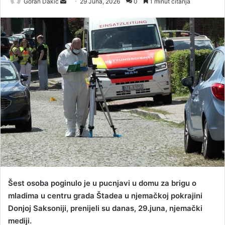
Goran Dakic
S
29 Juna, 2026
0
1 minut čitanja
e
n
d
a
n
e
m
a
i
l
Šest osoba poginulo je u pucnjavi u domu za brigu o
mladima u centru grada Štadea u njemačkoj pokrajini
Donjoj Saksoniji, prenijeli su danas, 29.juna, njemački
mediji.