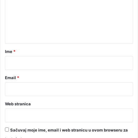
r
m
a
e
v
a
n
j
t
u
n
a
a
r
Ime
*
o
l
*
u
j
Email
*
n
e
p
l
j
Web stranica
u
s
k
o
Sačuvaj moje ime, email i web stranicu u ovom browseru za
v