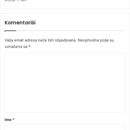
c
i
j
Komentariši
e
n
e
Vaša email adresa neće biti objavljivana.
Neophodna polja su
b
označena sa
*
e
n
K
z
o
i
n
m
a
e
n
t
a
r
Ime
*
*