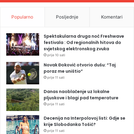
Popularno
Posljednje
Komentari
Spektakularna druga noć Freshwave
festivala : Od regionalnih hitova do
svjetskog elektronskog zvuka
prije 10 sati
Novak Đoković otvorio dušu: “Taj
poraz me uništio”
prije 11 sati
Danas naoblačenje uz lokalne
pljuskove i blagi pad temperature
prije 11 sati
Decenija na Interpolovoj listi: Gdje se
krije Slobodanka Tošić?
prije 11 sati