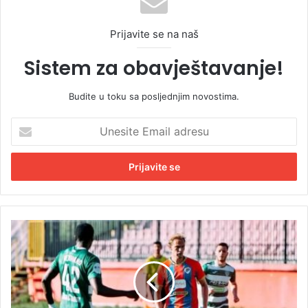
Prijavite se na naš
Sistem za obavještavanje!
Budite u toku sa posljednjim novostima.
U
n
e
s
i
t
e
E
P
m
o
a
r
i
a
l
z
a
B