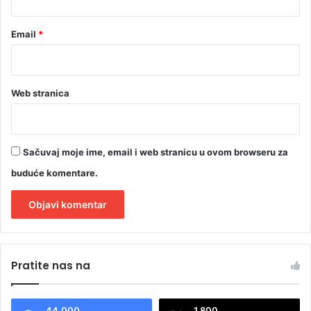
Email
*
Web stranica
Sačuvaj moje ime, email i web stranicu u ovom browseru za
buduće komentare.
A
l
Pratite nas na
t
e
44.000
1.800