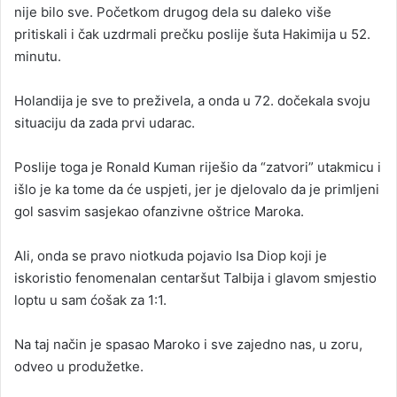
nije bilo sve. Početkom drugog dela su daleko više
pritiskali i čak uzdrmali prečku poslije šuta Hakimija u 52.
minutu.
Holandija je sve to preživela, a onda u 72. dočekala svoju
situaciju da zada prvi udarac.
Poslije toga je Ronald Kuman riješio da “zatvori” utakmicu i
išlo je ka tome da će uspjeti, jer je djelovalo da je primljeni
gol sasvim sasjekao ofanzivne oštrice Maroka.
Ali, onda se pravo niotkuda pojavio Isa Diop koji je
iskoristio fenomenalan centaršut Talbija i glavom smjestio
loptu u sam ćošak za 1:1.
Na taj način je spasao Maroko i sve zajedno nas, u zoru,
odveo u produžetke.