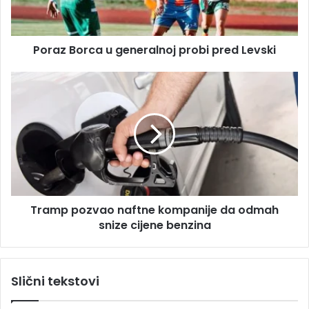
d
o
r
r
e
c
s
Poraz Borca u generalnoj probi pred Levski
a
u
u
g
T
e
r
n
a
e
m
r
p
a
p
l
o
n
z
o
v
Tramp pozvao naftne kompanije da odmah
j
a
p
snize cijene benzina
o
r
n
o
a
b
f
Slični tekstovi
i
t
p
n