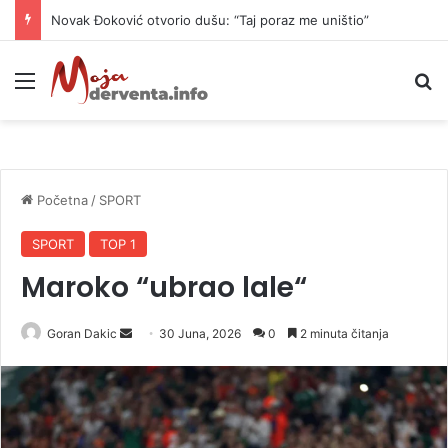
Novak Đoković otvorio dušu: “Taj poraz me uništio”
Meni
P
Početna
/
SPORT
SPORT
TOP 1
Maroko “ubrao lale“
Goran Dakic
S
30 Juna, 2026
0
2 minuta čitanja
e
n
d
a