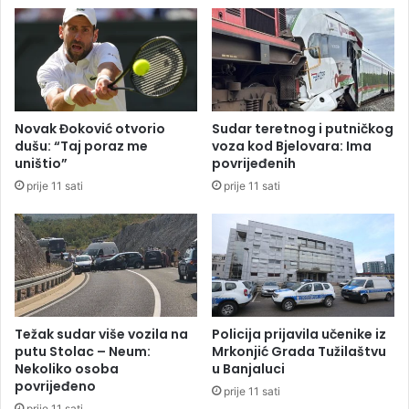
r
e
e
k
d
o
L
m
e
p
v
a
s
n
Novak Đoković otvorio
Sudar teretnog i putničkog
k
i
dušu: “Taj poraz me
voza kod Bjelovara: Ima
i
j
uništio”
povrijeđenih
e
prije 11 sati
prije 11 sati
d
a
o
d
m
a
h
s
Težak sudar više vozila na
Policija prijavila učenike iz
n
putu Stolac – Neum:
Mrkonjić Grada Tužilaštvu
i
Nekoliko osoba
u Banjaluci
povrijeđeno
z
prije 11 sati
e
prije 11 sati