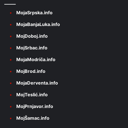
MojaSrpska.info
MojaBanjaLuka.info
MojDoboj.info
MojSrbac.info
MojaModriča.info
MojBrod.info
MojaDerventa.info
MojTeslić.info
MojPrnjavor.info
MojŠamac.info