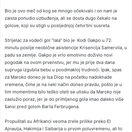
Bio je ovo meč od kog se mnogo očekivalo i on nam je
zaista ponudio uzbuđenja, ali se dosta dugo čekalo na
golove, koji su stigli u posljednjoj četvrtini susreta.
Strijelac za vodeći gol “lala” bio je Kodi Gakpo u 72.
minutu poslije neobične asistencije Krisencija Samervila, u
padu sa zemlje. Gakpo je vrlo emotivno doživio novi
pogodak na ovom prvenstvu, jer mu je prije dva dana
supruga izgubila bebu u poodmakloj trudnoći. Ipak, spas
za Maroko doneo je Isa Diop na početku nadoknade
vremena, čime je na neki način doneo pravdu, pošto je u
tim momentima bilo teško oteti se utisku da Maroko nije
zaslužio poraz, jer je do primljenog gola imao daleko više
šansi pred golom Barta Ferbrugena.
Propuštali su Afrikanci veoma zrele prilike preko El
Ajnauija, Hakimija i Saibarija u prvom poluvremenu, ali to