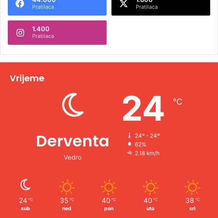
r
Pratilaca
Pratilaca
n
1.400
a
Pratilaca
t
i
v
Vrijeme
e
24
℃
:
Derventa
24º - 24º
62%
2.18 km/h
Vedro
24
35
40
40
38
℃
℃
℃
℃
℃
sub
ned
pon
uto
sri