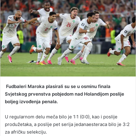
n
e
m
a
i
l
Fudbaleri Maroka plasirali su se u osminu finala
Svjetskog prvenstva pobjedom nad Holandijom poslije
boljeg izvođenja penala.
U regularnom delu meča bilo je 1:1 (0:0), kao i poslije
produžetaka, a poslije pet serija jedanaesteraca bilo je 3:2
za afričku selekciju.