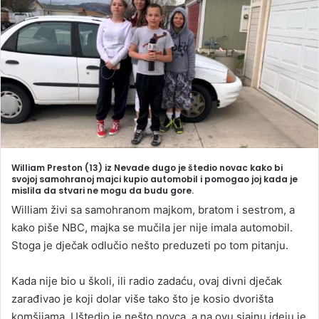
a
n
e
m
a
i
l
William Preston (13) iz Nevade dugo je štedio novac kako bi
svojoj samohranoj majci kupio automobil i pomogao joj kada je
mislila da stvari ne mogu da budu gore.
William živi sa samohranom majkom, bratom i sestrom, a
kako piše NBC, majka se mučila jer nije imala automobil.
Stoga je dječak odlučio nešto preduzeti po tom pitanju.
Kada nije bio u školi, ili radio zadaću, ovaj divni dječak
zarađivao je koji dolar više tako što je kosio dvorišta
komšijama. Uštedio je nešto novca, a na ovu sjajnu ideju je