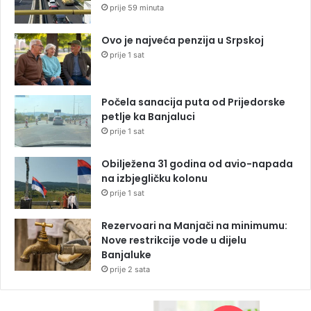
prije 59 minuta
Ovo je najveća penzija u Srpskoj
prije 1 sat
Počela sanacija puta od Prijedorske
petlje ka Banjaluci
prije 1 sat
Obilježena 31 godina od avio-napada
na izbjegličku kolonu
prije 1 sat
Rezervoari na Manjači na minimumu:
Nove restrikcije vode u dijelu
Banjaluke
prije 2 sata