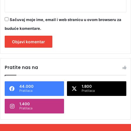
Sačuvaj moje ime, email i web stranicu u ovom browseru za
buduće komentare.
A
l
Pratite nas na
t
e
44.000
1.800
r
Pratilaca
Pratilaca
n
1.400
a
Pratilaca
t
i
v