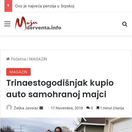
Ovo je najveća penzija u Srpskoj
Meni
P
Početna
/
MAGAZIN
MAGAZIN
Trinaestogodišnjak kupio
auto samohranoj majci
Željka Javorac
S
17 Novembra, 2019
0
1 minut čitanja
e
n
d