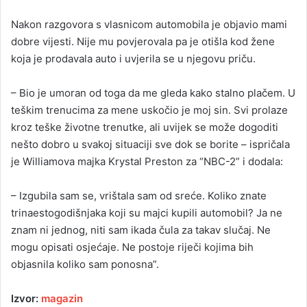
Nakon razgovora s vlasnicom automobila je objavio mami
dobre vijesti. Nije mu povjerovala pa je otišla kod žene
koja je prodavala auto i uvjerila se u njegovu priču.
– Bio je umoran od toga da me gleda kako stalno plačem. U
teškim trenucima za mene uskočio je moj sin. Svi prolaze
kroz teške životne trenutke, ali uvijek se može dogoditi
nešto dobro u svakoj situaciji sve dok se borite – ispričala
je Williamova majka Krystal Preston za “NBC-2” i dodala:
– Izgubila sam se, vrištala sam od sreće. Koliko znate
trinaestogodišnjaka koji su majci kupili automobil? Ja ne
znam ni jednog, niti sam ikada čula za takav slučaj. Ne
mogu opisati osjećaje. Ne postoje riječi kojima bih
objasnila koliko sam ponosna”.
Izvor:
magazin