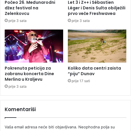
Počeo 26. Međunarodni
Let 3 i Z++ i Sébastien
p
a
džez festival na
Léger i Denis Sulta obilježili
a
t
Zelenkovcu
prvo veče Freshwavea
d
s
prije 3 sata
prije 3 sata
n
k
a
a
D
g
e
r
č
a
a
d
n
i
e
n
Pokrenuta peticija za
Koliko data centri zaista
a
zabranu koncerta Dine
“piju” Dunav
p
Merlina u Kraljevu
prije 17 sati
r
prije 3 sata
i
n
c
Komentariši
i
p
i
Vaša email adresa neće biti objavljivana.
Neophodna polja su
m