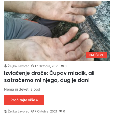
DRUŠTVO
Željka Javorac
17 Oktobra, 2021
0
Izvlačenje drače: Čupav mladik, ali
satraćemo mi njega, dug je dan!
Nema ni devet, a pod
Pročitajte više »
Željka Javorac
7 Oktobra, 2021
0