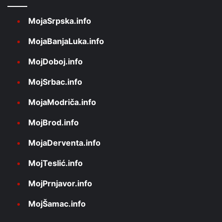
MojaSrpska.info
MojaBanjaLuka.info
MojDoboj.info
MojSrbac.info
MojaModriča.info
MojBrod.info
MojaDerventa.info
MojTeslić.info
MojPrnjavor.info
MojŠamac.info