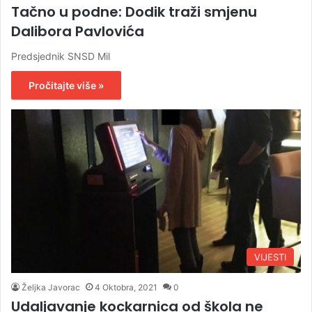
Tačno u podne: Dodik traži smjenu
Dalibora Pavlovića
Predsjednik SNSD Mil
Pročitajte više »
VIJESTI
Željka Javorac
4 Oktobra, 2021
0
Udaljavanje kockarnica od škola ne