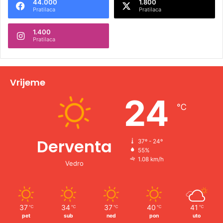
44.000
1.800
Pratilaca
Pratilaca
1.400
Pratilaca
Vrijeme
24
℃
Derventa
37º - 24º
55%
1.08 km/h
Vedro
37
34
37
40
41
℃
℃
℃
℃
℃
pet
sub
ned
pon
uto