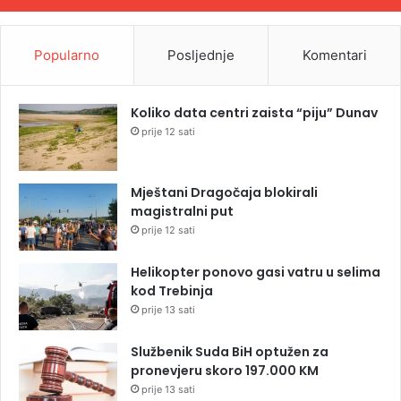
Popularno
Posljednje
Komentari
Koliko data centri zaista “piju” Dunav
prije 12 sati
Mještani Dragočaja blokirali
magistralni put
prije 12 sati
Helikopter ponovo gasi vatru u selima
kod Trebinja
prije 13 sati
Službenik Suda BiH optužen za
pronevjeru skoro 197.000 KM
prije 13 sati