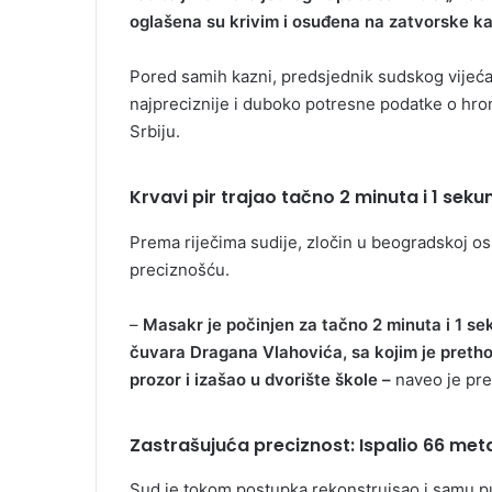
oglašena su krivim i osuđena na zatvorske k
Pored samih kazni, predsjednik sudskog vijeća
najpreciznije i duboko potresne podatke o hrono
Srbiju.
Krvavi pir trajao tačno 2 minuta i 1 seku
Prema riječima sudije, zločin u beogradskoj os
preciznošću.
–
Masakr je počinjen za tačno 2 minuta i 1 se
čuvara Dragana Vlahovića, sa kojim je pretho
prozor i izašao u dvorište škole –
naveo je pre
Zastrašujuća preciznost: Ispalio 66 met
Sud je tokom postupka rekonstruisao i samu puc