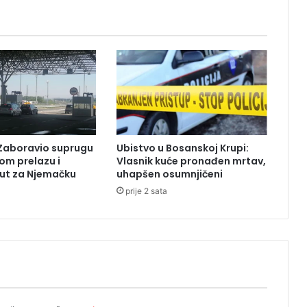
z
B
i
H
n
a
T
r
a
m
Zaboravio suprugu
Ubistvo u Bosanskoj Krupi:
p
om prelazu i
Vlasnik kuće pronađen mrtav,
o
ut za Njemačku
uhapšen osumnjičeni
v
prije 2 sata
o
j
c
r
n
o
j
l