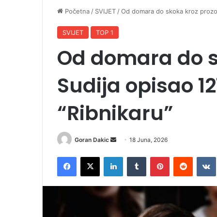
Početna
/
SVIJET
/
Od domara do skoka kroz prozor
SVIJET
TOP 1
Od domara do s
Sudija opisao 1
“Ribnikaru”
Goran Dakic
S
18 Juna, 2026
e
Facebook
X
LinkedIn
Tumblr
Pinterest
Reddit
VK
n
d
a
n
e