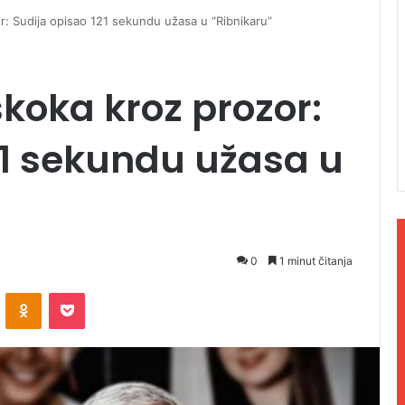
: Sudija opisao 121 sekundu užasa u “Ribnikaru”
koka kroz prozor:
21 sekundu užasa u
0
1 minut čitanja
ontakte
Odnoklassniki
Pocket