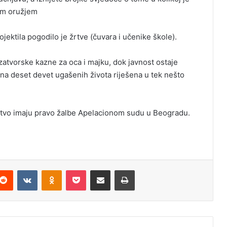
im oružjem
ektila pogodilo je žrtve (čuvara i učenike škole).
atvorske kazne za oca i majku, dok javnost ostaje
ina deset devet ugašenih života riješena u tek nešto
štvo imaju pravo žalbe Apelacionom sudu u Beogradu.
Reddit
VKontakte
Odnoklassniki
Pocket
Podijeli putem Emaila
Odštampaj