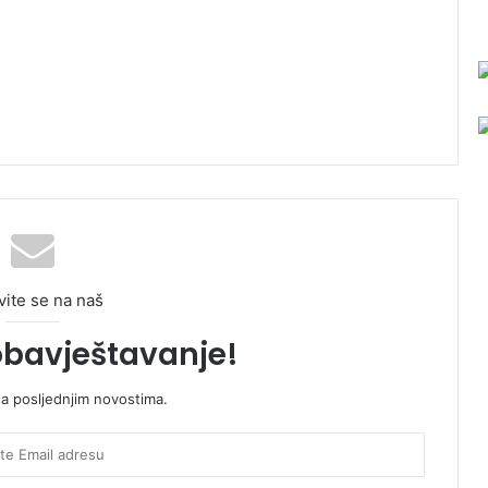
vite se na naš
obavještavanje!
sa posljednjim novostima.