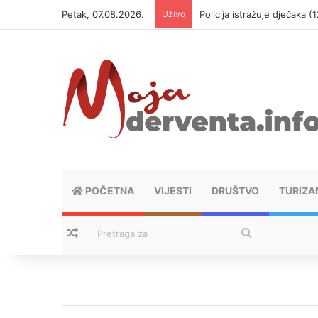
Petak, 07.08.2026.
Uživo
Policija istražuje dječaka 
POČETNA
VIJESTI
DRUŠTVO
TURIZA
Nasumični tekstovi
Pretraga
za