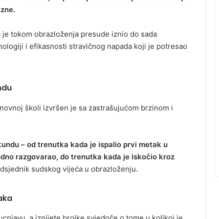
azne.
 je tokom obrazloženja presude iznio do sada
logiji i efikasnosti stravičnog napada koji je potresao
ndu
novnoj školi izvršen je sa zastrašujućom brzinom i
kundu – od trenutka kada je ispalio prvi metak u
dno razgovarao, do trenutka kada je iskočio kroz
dsjednik sudskog vijeća u obrazloženju.
aka
njavu, a iznijete brojke svjedoče o tome u kolikoj je