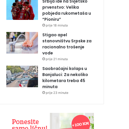
Srbija ide na Svjetsko
prvenstvo: Velika
pobjeda rukometaša u
“Pioniru”
prije 18 minuta
Stigao apel
stanovništvu Srpske za
racionalno trošenje
vode
prije 21 minuta
Saobraćajni kolaps u
Banjaluci: Za nekoliko
kilometara treba 45
minuta
prije 23 minute