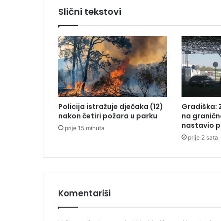
u
Slični tekstovi
p
i
l
a
f
i
r
m
a
Policija istražuje dječaka (12)
Gradiška: 
k
nakon četiri požara u parku
na graničn
o
nastavio p
prije 15 minuta
j
prije 2 sata
a
r
a
d
i
z
Komentariši
a
o