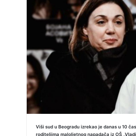
m
a
i
l
Viši sud u Beogradu izrekao je danas u 10 ča
roditeljima maloljetnog napadača iz OŠ „Vladi