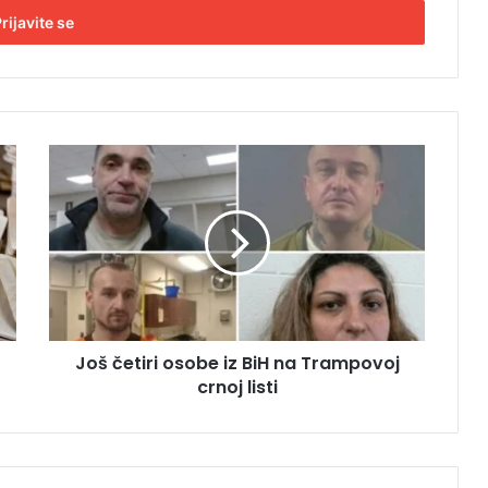
J
o
š
č
e
t
i
r
i
Još četiri osobe iz BiH na Trampovoj
o
crnoj listi
s
o
b
e
i