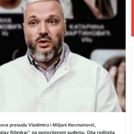
sova presudu Vladimiru i Miljani Kecmanović,
slav Ribnikar”, na ponovljenom suđenju. Oba roditelja