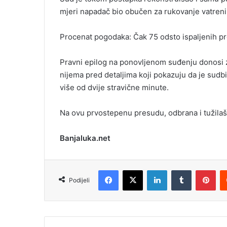
mjeri napadač bio obučen za rukovanje vatren
Procenat pogodaka: Čak 75 odsto ispaljenih proj
Pravni epilog na ponovljenom suđenju donosi z
nijema pred detaljima koji pokazuju da je sudb
više od dvije stravične minute.
Na ovu prvostepenu presudu, odbrana i tužila
Banjaluka.net
Facebook
X
LinkedIn
Tumblr
Pinterest
Podijeli