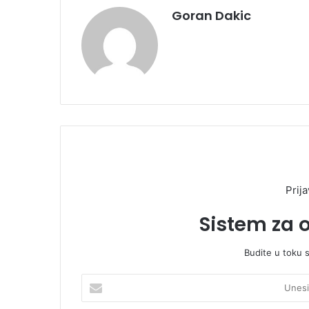
Goran Dakic
Prija
Sistem za 
Budite u toku 
U
n