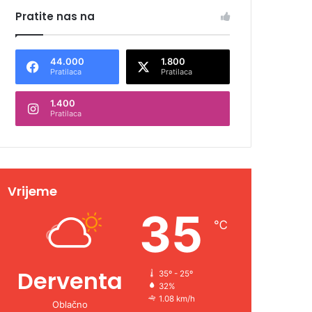
Pratite nas na
44.000
1.800
Pratilaca
Pratilaca
1.400
Pratilaca
Vrijeme
35
℃
Derventa
35º - 25º
32%
1.08 km/h
Oblačno