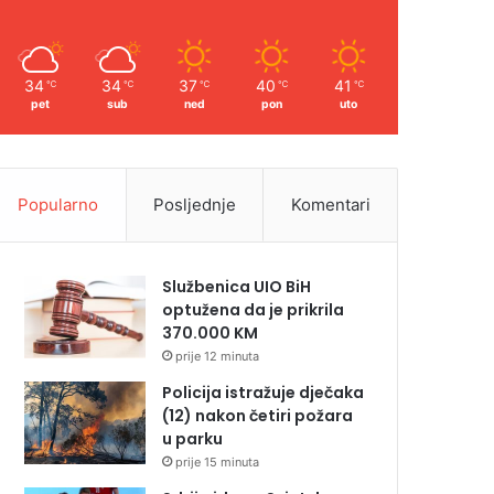
34
34
37
40
41
℃
℃
℃
℃
℃
pet
sub
ned
pon
uto
Popularno
Posljednje
Komentari
Službenica UIO BiH
optužena da je prikrila
370.000 KM
prije 12 minuta
Policija istražuje dječaka
(12) nakon četiri požara
u parku
prije 15 minuta