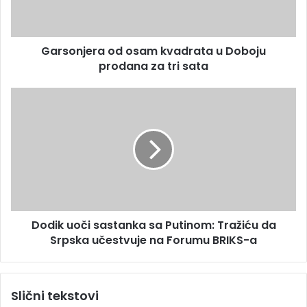
d
j
r
e
e
r
s
Garsonjera od osam kvadrata u Doboju
a
u
prodana za tri sata
o
d
o
D
s
o
a
d
m
i
k
k
v
u
a
o
d
č
r
i
a
Dodik uoči sastanka sa Putinom: Tražiću da
s
t
Srpska učestvuje na Forumu BRIKS-a
a
a
s
u
t
D
a
Slični tekstovi
o
n