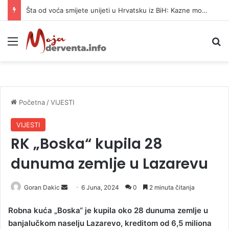
Šta od voća smijete unijeti u Hrvatsku iz BiH: Kazne mogu dostići 13.260 evra
Meni
P
Početna
/
VIJESTI
VIJESTI
RK „Boska“ kupila 28
dunuma zemlje u Lazarevu
Goran Dakic
S
6 Juna, 2024
0
2 minuta čitanja
e
Robna kuća „Boska“ je kupila oko 28 dunuma zemlje u
n
banjalučkom naselju Lazarevo, kreditom od 6,5 miliona
d