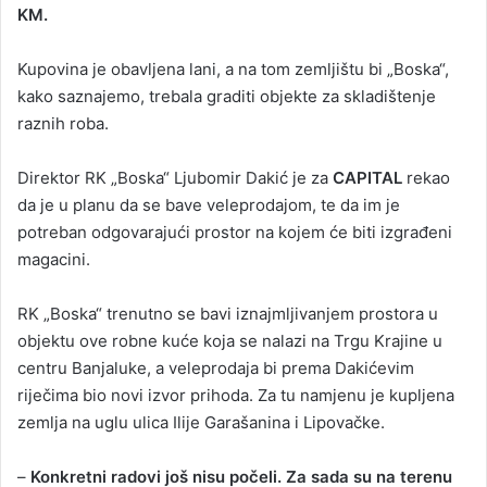
KM.
a
n
Kupovina je obavljena lani, a na tom zemljištu bi „Boska“,
e
kako saznajemo, trebala graditi objekte za skladištenje
m
a
raznih roba.
i
l
Direktor RK „Boska“ Ljubomir Dakić je za
CAPITAL
rekao
da je u planu da se bave veleprodajom, te da im je
potreban odgovarajući prostor na kojem će biti izgrađeni
magacini.
RK „Boska“ trenutno se bavi iznajmljivanjem prostora u
objektu ove robne kuće koja se nalazi na Trgu Krajine u
centru Banjaluke, a veleprodaja bi prema Dakićevim
riječima bio novi izvor prihoda. Za tu namjenu je kupljena
zemlja na uglu ulica Ilije Garašanina i Lipovačke.
–
Konkretni radovi još nisu počeli. Za sada su na terenu