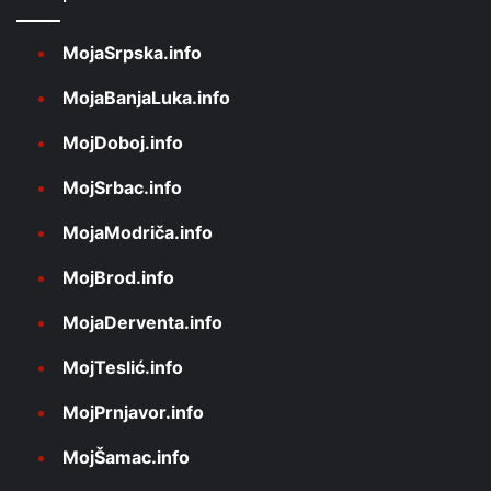
MojaSrpska.info
MojaBanjaLuka.info
MojDoboj.info
MojSrbac.info
MojaModriča.info
MojBrod.info
MojaDerventa.info
MojTeslić.info
MojPrnjavor.info
MojŠamac.info