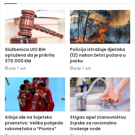
b
k
o
a
j
s
u
a
p
P
r
u
o
t
d
i
Službenica UIO BiH
Policija istražuje dječaka
a
n
optužena da je prikrila
(12) nakon četiri požara u
n
o
370.000 KM
parku
a
m
prije 7 sati
prije 7 sati
z
:
a
T
t
r
r
a
i
ž
s
i
a
ć
t
u
Srbija ide na Svjetsko
Stigao apel stanovništvu
a
d
prvenstvo: Velika pobjeda
Srpske za racionalno
a
rukometaša u “Pioniru”
trošenje vode
S