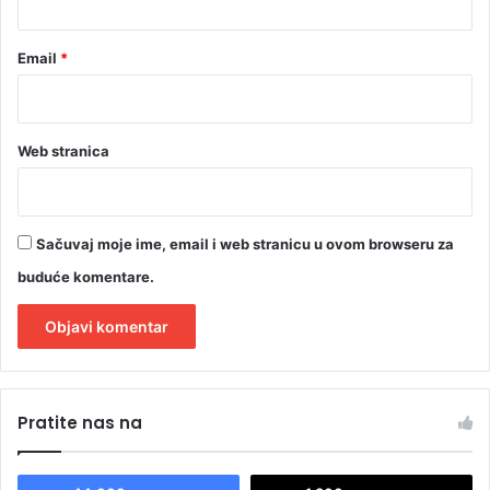
u
B
Email
*
R
I
K
S
-
Web stranica
a
Sačuvaj moje ime, email i web stranicu u ovom browseru za
buduće komentare.
A
l
Pratite nas na
t
e