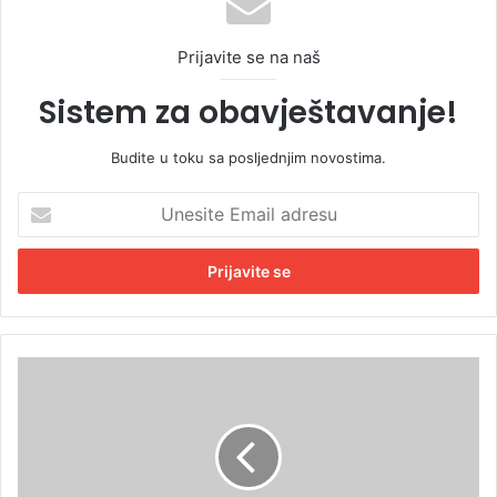
Prijavite se na naš
Sistem za obavještavanje!
Budite u toku sa posljednjim novostima.
U
n
e
s
i
t
e
E
G
m
a
a
r
i
s
l
o
a
n