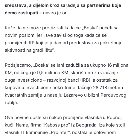
sredstava, a dijelom kroz saradnju sa partnerima koje
ćemo zastupati –
naveo je on.
Kaže da ne može precizirati kada će „Boska“ početi sa
novim poslom, jer „sve zavisi od toga kada će se
promijeniti RP koji je jedan od preduslova za pokretanje
aktivnosti na gradilištu“.
Podsjećamo, „Boska“ se lani zadužila sa ukupno 16 miliona
KM, od čega je 9,5 miliona KM iskorišteno za vraćanje
duga Investiciono – razvojnoj banci (IRB), a ostatak za
kupovinu investicione nekretnine, tačnije 28.718 metara
kvadratnih zemlje u naselju Lazarevo u blizni Perduvovog
roblja.
Ove novine došle su nakon promjene vlasnika u Robnoj
kući. Name, firma “Kaboss pro” iz Beograda, iza koje stoji
vlasnik IT kompanije „Prointer“, postala je polovinom