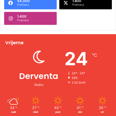
44.000
1.800
r
Pratilaca
Pratilaca
n
1.400
a
Pratilaca
t
i
v
Vrijeme
e
24
℃
:
Derventa
24º - 24º
59%
2.52 km/h
Vedro
34
37
40
41
36
℃
℃
℃
℃
℃
sub
ned
pon
uto
sri