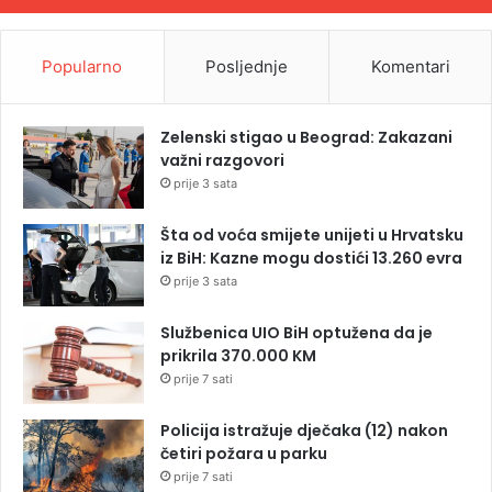
Popularno
Posljednje
Komentari
Zelenski stigao u Beograd: Zakazani
važni razgovori
prije 3 sata
Šta od voća smijete unijeti u Hrvatsku
iz BiH: Kazne mogu dostići 13.260 evra
prije 3 sata
Službenica UIO BiH optužena da je
prikrila 370.000 KM
prije 7 sati
Policija istražuje dječaka (12) nakon
četiri požara u parku
prije 7 sati