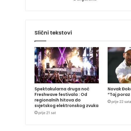
s
t
r
i
j
Slični tekstovi
e
b
i
c
i
k
l
o
m
Spektakularna druga noć
Novak Đoko
k
Freshwave festivala : Od
“Taj poraz
r
regionalnih hitova do
prije 22 sat
e
svjetskog elektronskog zvuka
n
prije 21 sat
u
o
z