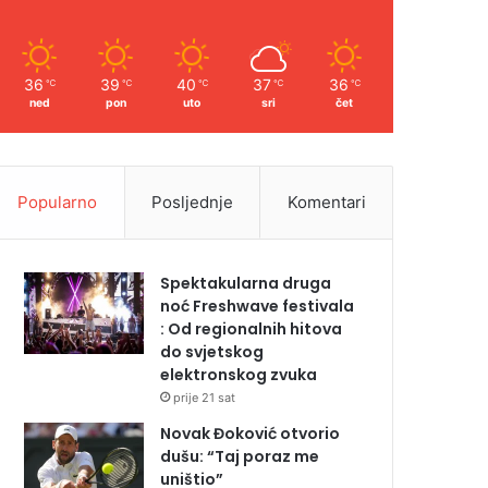
36
39
40
37
36
℃
℃
℃
℃
℃
ned
pon
uto
sri
čet
Popularno
Posljednje
Komentari
Spektakularna druga
noć Freshwave festivala
: Od regionalnih hitova
do svjetskog
elektronskog zvuka
prije 21 sat
Novak Đoković otvorio
dušu: “Taj poraz me
uništio”