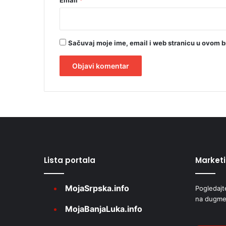
Email
*
Sačuvaj moje ime, email i web stranicu u ovom 
A
l
t
e
r
Lista portala
Market
n
a
MojaSrpska.info
Pogledajt
t
na dugme
i
MojaBanjaLuka.info
v