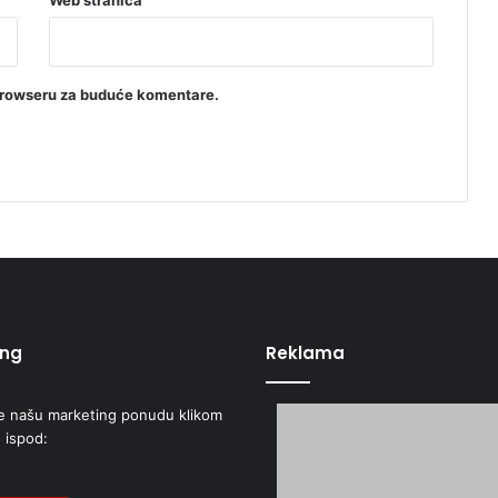
Web stranica
browseru za buduće komentare.
ing
Reklama
e našu marketing ponudu klikom
 ispod: