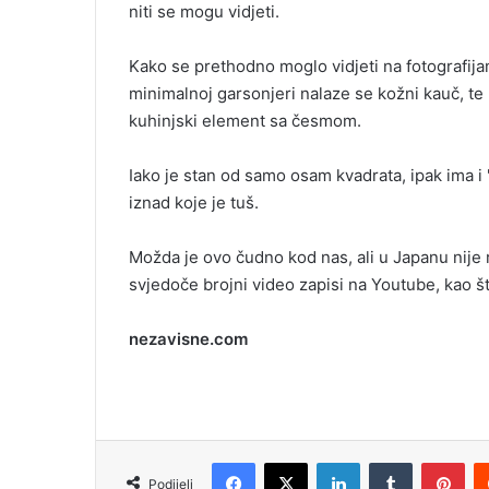
niti se mogu vidjeti.
l
Kako se prethodno moglo vidjeti na fotografij
minimalnoj garsonjeri nalaze se kožni kauč, te 
kuhinjski element sa česmom.
Iako je stan od samo osam kvadrata, ipak ima i 
iznad koje je tuš.
Možda je ovo čudno kod nas, ali u Japanu nije r
svjedoče brojni video zapisi na Youtube, kao št
nezavisne.com
Facebook
X
LinkedIn
Tumblr
Pinterest
Podijeli