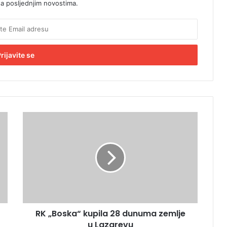
sa posljednjim novostima.
R
K
„
B
o
s
k
a
“
RK „Boska“ kupila 28 dunuma zemlje
k
u Lazarevu
u