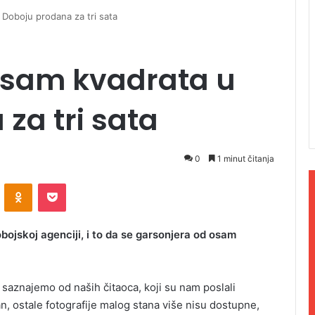
Doboju prodana za tri sata
osam kvadrata u
za tri sata
0
1 minut čitanja
ontakte
Odnoklassniki
Pocket
bojskoj agenciji, i to da se garsonjera od osam
 saznajemo od naših čitaoca, koji su nam poslali
n, ostale fotografije malog stana više nisu dostupne,