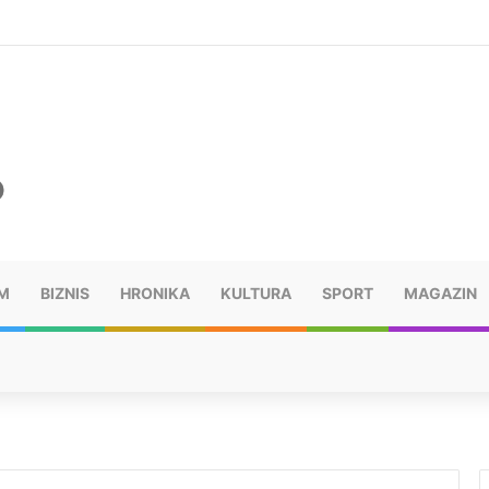
ušu: “Taj poraz me uništio”
M
BIZNIS
HRONIKA
KULTURA
SPORT
MAGAZIN