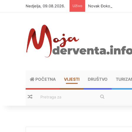
Nedjelja, 09.08.2026.
Uživo
Novak Đoković otvorio d
POČETNA
VIJESTI
DRUŠTVO
TURIZA
Nasumični tekstovi
Pretraga
za