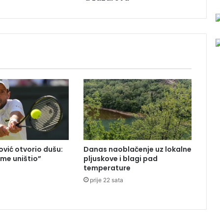
p
i
l
a
2
8
d
u
n
u
m
a
z
e
vić otvorio dušu:
Danas naoblačenje uz lokalne
m
 me uništio”
pljuskove i blagi pad
l
temperature
a
j
prije 22 sata
e
u
L
a