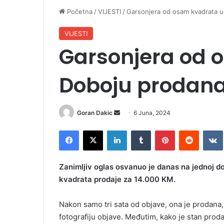
Početna
/
VIJESTI
/
Garsonjera od osam kvadrata u 
VIJESTI
Garsonjera od 
Doboju prodana 
Goran Dakic
S
6 Juna, 2024
e
Facebook
X
LinkedIn
Tumblr
Pinterest
Reddit
VK
n
d
a
Zanimljiv oglas osvanuo je danas na jednoj do
n
kvadrata prodaje za 14.000 KM.
e
m
Nakon samo tri sata od objave, ona je prodana,
a
fotografiju objave. Međutim, kako je stan proda
i