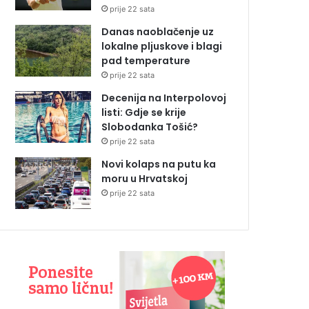
prije 22 sata
Danas naoblačenje uz
lokalne pljuskove i blagi
pad temperature
prije 22 sata
Decenija na Interpolovoj
listi: Gdje se krije
Slobodanka Tošić?
prije 22 sata
Novi kolaps na putu ka
moru u Hrvatskoj
prije 22 sata