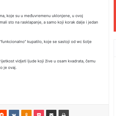
ama, koje su u međuvremenu uklonjene, u ovoj
mali sto na rasklapanje, a samo koji korak dalje i jedan
"funkcionalno" kupatilo, koje se sastoji od wc šolje
ijetkost vidjeti ljude koji žive u osam kvadrata, čemu
o je ovaj.
Reddit
VKontakte
Odnoklassniki
Pocket
Podijeli putem Emaila
Odštampaj