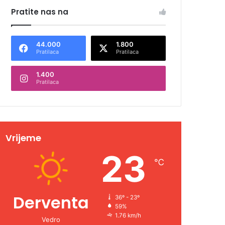
Pratite nas na
44.000
1.800
Pratilaca
Pratilaca
1.400
Pratilaca
Vrijeme
23
℃
Derventa
36º - 23º
59%
1.76 km/h
Vedro