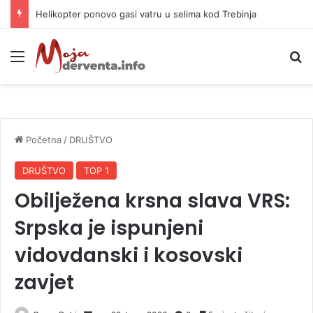
Helikopter ponovo gasi vatru u selima kod Trebinja
Meni
P
Početna
/
DRUŠTVO
DRUŠTVO
TOP 1
Obilježena krsna slava VRS:
Srpska je ispunjeni
vidovdanski i kosovski
zavjet