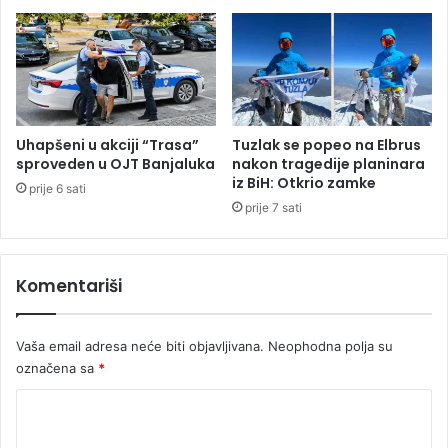
M
u
u
n
n
a
d
j
i
v
j
r
a
e
Uhapšeni u akciji “Trasa”
Tuzlak se popeo na Elbrus
l
l
sproveden u OJT Banjaluka
nakon tragedije planinara
a
i
iz BiH: Otkrio zamke
prije 6 sati
2
j
prije 7 sati
0
i
2
d
6
a
Komentariši
n
i
,
Vaša email adresa neće biti objavljivana.
Neophodna polja su
d
označena sa
*
o
4
K
2
s
o