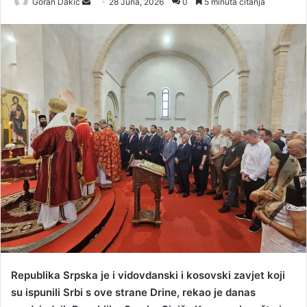
Goran Dakic
S
28 Juna, 2026
0
5 minuta čitanja
e
n
d
a
n
e
m
a
i
l
Republika Srpska je i vidovdanski i kosovski zavjet koji
su ispunili Srbi s ove strane Drine, rekao je danas