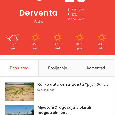
Derventa
26º - 26º
47%
1.58 km/h
Vedro
37
35
37
40
41
℃
℃
℃
℃
℃
pet
sub
ned
pon
uto
Popularno
Posljednje
Komentari
Koliko data centri zaista “piju” Dunav
prije 5 sati
Mještani Dragočaja blokirali
magistralni put