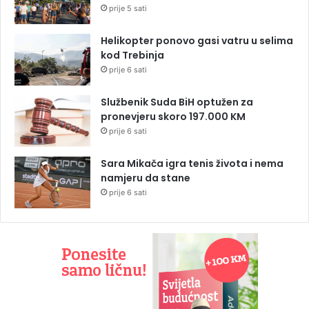
prije 5 sati
Helikopter ponovo gasi vatru u selima
kod Trebinja
prije 6 sati
Službenik Suda BiH optužen za
pronevjeru skoro 197.000 KM
prije 6 sati
Sara Mikača igra tenis života i nema
namjeru da stane
prije 6 sati