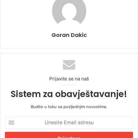
Goran Dakic
Prijavite se na naš
Sistem za obavještavanje!
Budite u toku sa posljednjim novostima.
U
n
e