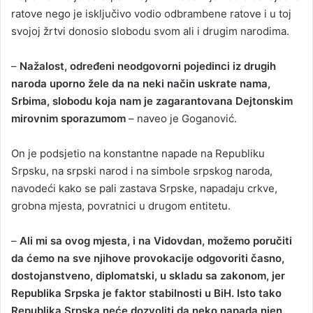
ratove nego je isključivo vodio odbrambene ratove i u toj
svojoj žrtvi donosio slobodu svom ali i drugim narodima.
–
Nažalost, određeni neodgovorni pojedinci iz drugih
naroda uporno žele da na neki način uskrate nama,
Srbima, slobodu koja nam je zagarantovana Dejtonskim
mirovnim sporazumom
– naveo je Goganović.
On je podsjetio na konstantne napade na Republiku
Srpsku, na srpski narod i na simbole srpskog naroda,
navodeći kako se pali zastava Srpske, napadaju crkve,
grobna mjesta, povratnici u drugom entitetu.
–
Ali mi sa ovog mjesta, i na Vidovdan, možemo poručiti
da ćemo na sve njihove provokacije odgovoriti časno,
dostojanstveno, diplomatski, u skladu sa zakonom, jer
Republika Srpska je faktor stabilnosti u BiH. Isto tako
Republika Srpska neće dozvoliti da neko napada njen