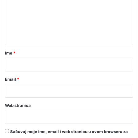
t
m
e
e
p
e
n
n
t
a
a
r
Ime
*
*
Email
*
Web stranica
Sačuvaj moje ime, email i web stranicu u ovom browseru za