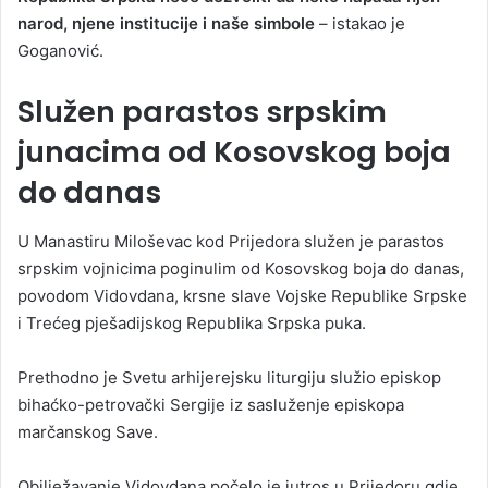
narod, njene institucije i naše simbole
– istakao je
Goganović.
Služen parastos srpskim
junacima od Kosovskog boja
do danas
U Manastiru Miloševac kod Prijedora služen je parastos
srpskim vojnicima poginulim od Kosovskog boja do danas,
povodom Vidovdana, krsne slave Vojske Republike Srpske
i Trećeg pješadijskog Republika Srpska puka.
Prethodno je Svetu arhijerejsku liturgiju služio episkop
bihaćko-petrovački Sergije iz sasluženje episkopa
marčanskog Save.
Obilježavanje Vidovdana počelo je jutros u Prijedoru gdje