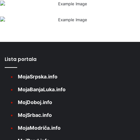
Lista portala
MojaSrpska.info
MojaBanjaLuka.info
MojDoboj.info
MojSrbac.info
MojaModriča.info