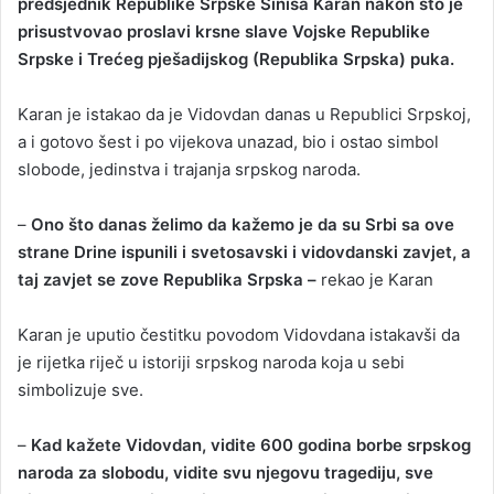
predsjednik Republike Srpske Siniša Karan nakon što je
prisustvovao proslavi krsne slave Vojske Republike
Srpske i Trećeg pješadijskog (Republika Srpska) puka.
Karan je istakao da je Vidovdan danas u Republici Srpskoj,
a i gotovo šest i po vijekova unazad, bio i ostao simbol
slobode, jedinstva i trajanja srpskog naroda.
–
Ono što danas želimo da kažemo je da su Srbi sa ove
strane Drine ispunili i svetosavski i vidovdanski zavjet, a
taj zavjet se zove Republika Srpska –
rekao je Karan
Karan je uputio čestitku povodom Vidovdana istakavši da
je rijetka riječ u istoriji srpskog naroda koja u sebi
simbolizuje sve.
–
Kad kažete Vidovdan, vidite 600 godina borbe srpskog
naroda za slobodu, vidite svu njegovu tragediju, sve