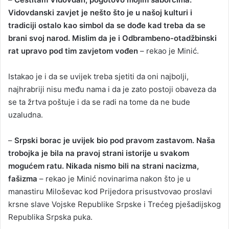
Vidovdanski zavjet je nešto što je u našoj kulturi i
tradiciji ostalo kao simbol da se dođe kad treba da se
brani svoj narod. Mislim da je i Odbrambeno-otadžbinski
rat upravo pod tim zavjetom vođen
– rekao je Minić.
Istakao je i da se uvijek treba sjetiti da oni najbolji,
najhrabriji nisu među nama i da je zato postoji obaveza da
se ta žrtva poštuje i da se radi na tome da ne bude
uzaludna.
–
Srpski borac je uvijek bio pod pravom zastavom. Naša
trobojka je bila na pravoj strani istorije u svakom
mogućem ratu. Nikada nismo bili na strani nacizma,
fašizma
– rekao je Minić novinarima nakon što je u
manastiru Miloševac kod Prijedora prisustvovao proslavi
krsne slave Vojske Republike Srpske i Trećeg pješadijskog
Republika Srpska puka.