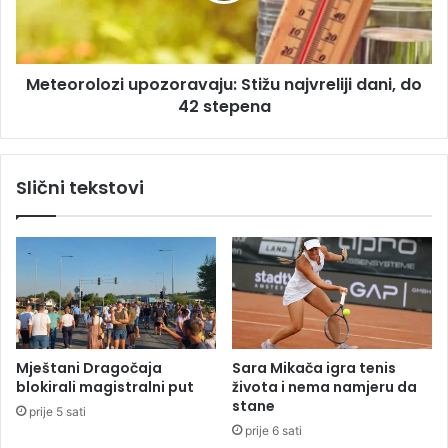
u
o
o
l
i
o
n
Meteorolozi upozoravaju: Stižu najvreliji dani, do
z
t
42 stepena
i
e
u
r
p
v
o
Slični tekstovi
j
z
u
o
z
r
b
a
o
v
g
a
S
j
r
u
b
:
Mještani Dragočaja
Sara Mikača igra tenis
i
S
blokirali magistralni put
života i nema namjeru da
j
t
stane
prije 5 sati
e
i
prije 6 sati
i
ž