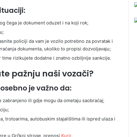
tuaciji:
bog čega je dokument oduzet i na koji rok;
u;
nite policiji da vam je vozilo potrebno za povratak i
raćanja dokumenta, ukoliko to propisi dozvoljavaju;
time rizikujete dodatne i znatno ozbiljnije sankcije.
te pažnju naši vozači?
posebno je važno da:
je zabranjeno ili gdje mogu da ometaju saobraćaj;
ciju;
, trotoarima, autobuskim stajalištima ili ispred ulaza i
ere u Grčkoj stroge, prenosi
Kurir
.