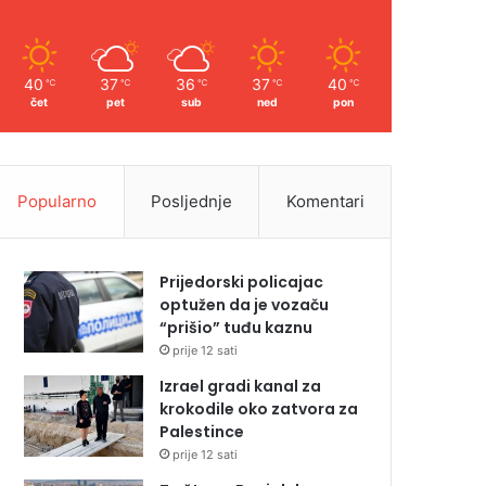
40
37
36
37
40
℃
℃
℃
℃
℃
čet
pet
sub
ned
pon
Popularno
Posljednje
Komentari
Prijedorski policajac
optužen da je vozaču
“prišio” tuđu kaznu
prije 12 sati
Izrael gradi kanal za
krokodile oko zatvora za
Palestince
prije 12 sati