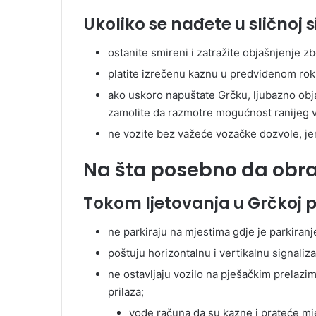
Ukoliko se nađete u sličnoj si
ostanite smireni i zatražite objašnjenje z
platite izrečenu kaznu u predviđenom rok
ako uskoro napuštate Grčku, ljubazno objas
zamolite da razmotre mogućnost ranijeg v
ne vozite bez važeće vozačke dozvole, jer 
Na šta posebno da obra
Tokom ljetovanja u Grčkoj 
ne parkiraju na mjestima gdje je parkiran
poštuju horizontalnu i vertikalnu signaliza
ne ostavljaju vozilo na pješačkim prelazima
prilaza;
vode računa da su kazne i prateće mj