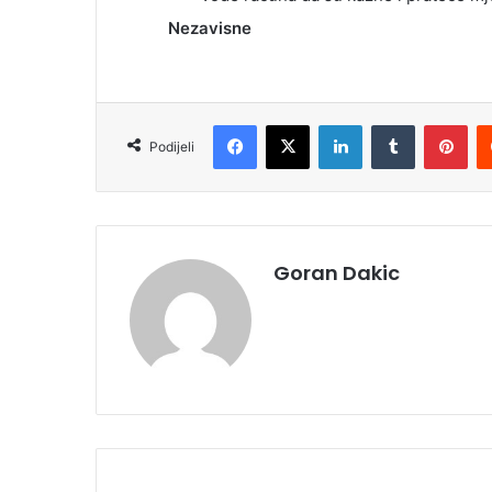
Nezavisne
Facebook
X
LinkedIn
Tumblr
Pinterest
Podijeli
Goran Dakic