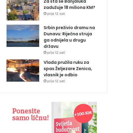
Za šta se Banjaluka
zadužuje 18 miliona KM?
prije 12 sati
Srbin preživio dramu na
Dunavu: Riječna struja
ga odnijela u drugu
državu
prije 12 sati
Vlada pružila ruku za
spas Željezare Zenica,
vlasnik je odbio
prije 12 sati