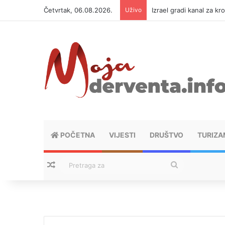
Četvrtak, 06.08.2026.
Uživo
Izrael gradi kanal za kr
POČETNA
VIJESTI
DRUŠTVO
TURIZA
Nasumični tekstovi
Pretraga
za