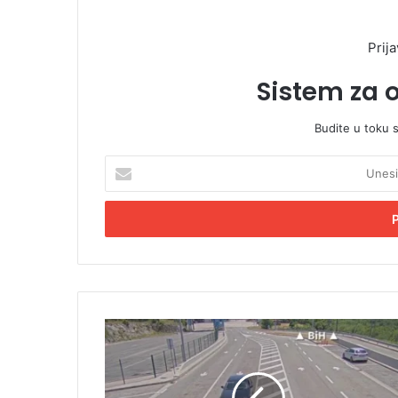
Prija
Sistem za 
Budite u toku 
U
n
e
s
i
t
e
E
m
D
a
r
i
ž
l
a
a