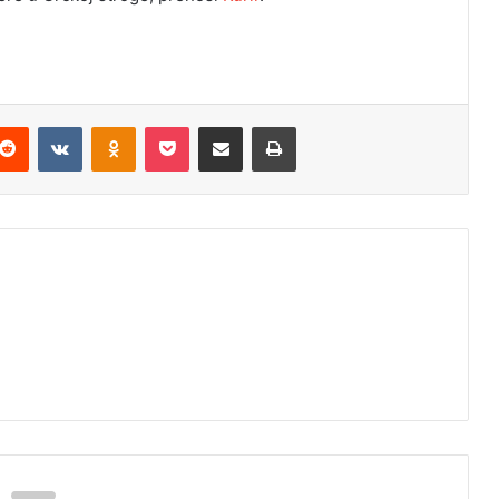
Reddit
VKontakte
Odnoklassniki
Pocket
Podijeli putem Emaila
Odštampaj