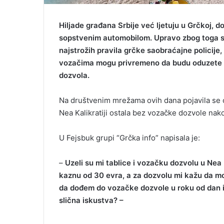
​Hiljade građana Srbije već ljetuju u Grčkoj,
sopstvenim automobilom. Upravo zbog toga s
najstrožih pravila grčke saobraćajne policije
vozačima mogu privremeno da budu oduzete re
dozvola.
Na društvenim mrežama ovih dana pojavila se ob
Nea Kalikratiji ostala bez vozačke dozvole nak
U Fejsbuk grupi “Grčka info” napisala je:
–
Uzeli su mi tablice i vozačku dozvolu u Nea Ka
kaznu od 30 evra, a za dozvolu mi kažu da mo
da dođem do vozačke dozvole u roku od dan ili
slična iskustva? –