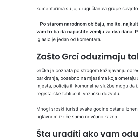
komentarima su joj drugi članovi grupe savjetova
–
Po starom narodnom običaju, molite, najkul
vam treba da napustite zemlju za dva dana. Pa i
glasio je jedan od komentara.
Zašto Grci oduzimaju ta
Grčka je poznata po strogom kažnjavanju odre
parkiranja, posebno na mjestima koja ometaju s
mjesta, policija ili komunalne službe mogu da
registarske tablice ili vozačku dozvolu.
Mnogi srpski turisti svake godine ostanu iznen
uglavnom izriče samo novčana kazna.
Šta uraditi ako vam o