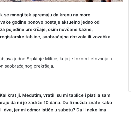
 dok se mnogi tek spremaju da krenu na more
vake godine ponovo postaje aktuelno jedno od
, za pojedine prekršaje, osim novčane kazne,
gistarske tablice, saobraćajna dozvola ili vozačka
java jedne Srpkinje Milice, koja je tokom ljetovanja u
on saobraćajnog prekršaja.
likratiji. Međutim, vratili su mi tablice i platila sam
raju da mi je zadrže 10 dana. Da li možda znate kako
 dva, jer mi odmor ističe u subotu? Da li neko ima