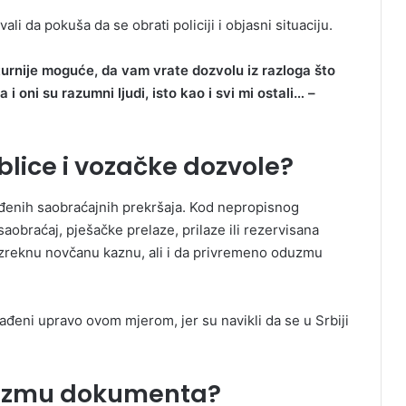
li da pokuša da se obrati policiji i objasni situaciju.
turnije moguće, da vam vrate dozvolu iz razloga što
 oni su razumni ljudi, isto kao i svi mi ostali… –
blice i vozačke dozvole?
đenih saobraćajnih prekršaja. Kod nepropisnog
aobraćaj, pješačke prelaze, prilaze ili rezervisana
 izreknu novčanu kaznu, ali i da privremeno oduzmu
ađeni upravo ovom mjerom, jer su navikli da se u Srbiji
duzmu dokumenta?