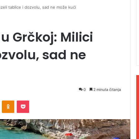
uzeli tablice i dozvolu, sad ne može kući
 Grčkoj: Milici
dozvolu, sad ne
0
2 minuta čitanja
ontakte
Odnoklassniki
Pocket