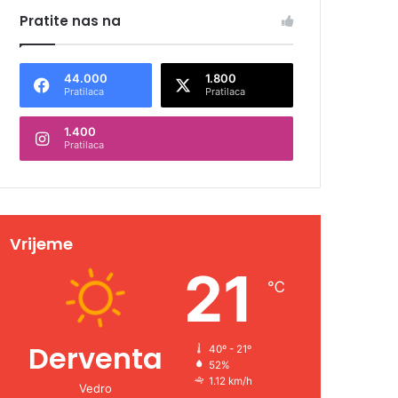
Pratite nas na
44.000
1.800
Pratilaca
Pratilaca
1.400
Pratilaca
Vrijeme
21
℃
Derventa
40º - 21º
52%
1.12 km/h
Vedro