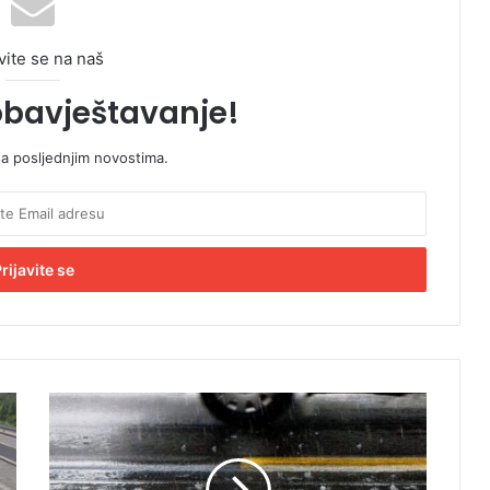
vite se na naš
obavještavanje!
sa posljednjim novostima.
S
t
i
ž