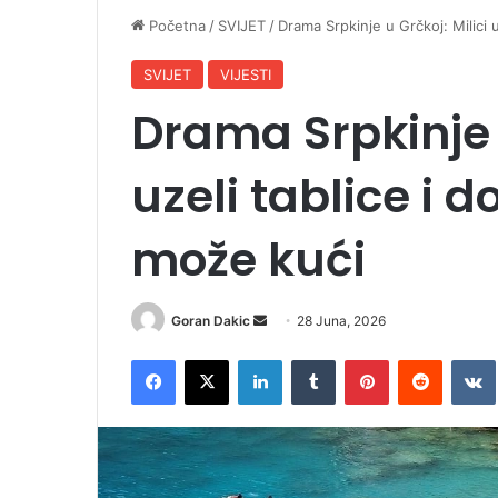
Početna
/
SVIJET
/
Drama Srpkinje u Grčkoj: Milici 
SVIJET
VIJESTI
Drama Srpkinje u
uzeli tablice i 
može kući
Goran Dakic
S
28 Juna, 2026
e
Facebook
X
LinkedIn
Tumblr
Pinterest
Reddit
VK
n
d
a
n
e