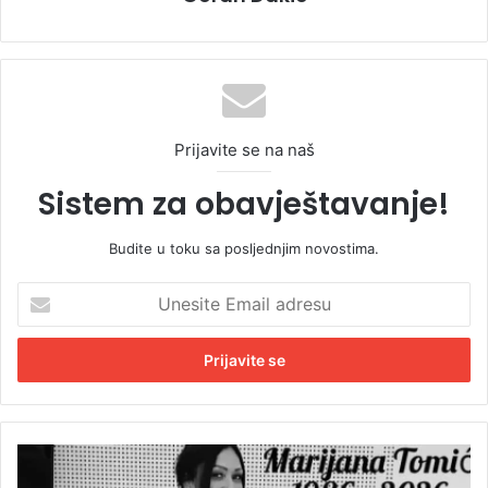
Prijavite se na naš
Sistem za obavještavanje!
Budite u toku sa posljednjim novostima.
U
n
e
s
i
t
e
E
P
m
j