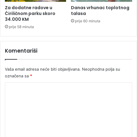
i
n
p
Za dodatne radove u
Danas vrhunac toplotnog
a
Ćiriličnom parku skoro
talasa
o
34.000 KM
k
prije 60 minuta
r
prije 58 minuta
e
t
?
Komentariši
Vaša email adresa neće biti objavljivana.
Neophodna polja su
označena sa
*
K
o
m
e
n
t