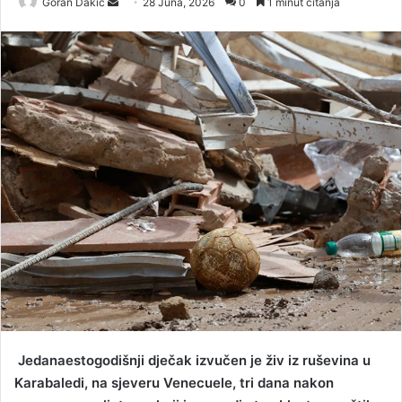
Goran Dakic
S
28 Juna, 2026
0
1 minut čitanja
e
n
d
a
n
e
m
a
i
l
Jedanaestogodišnji dječak izvučen je živ iz ruševina u
Karabaledi, na sjeveru Venecuele, tri dana nakon