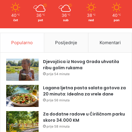
40
36
36
38
40
℃
℃
℃
℃
℃
čet
pet
sub
ned
pon
Popularno
Posljednje
Komentari
Djevojčica iz Novog Grada uhvatila
ribu golim rukama
prije 54 minute
Lagana ljetna pasta salata gotova za
20 minuta: Idealna za vrele dane
prije 56 minuta
Za dodatne radove u Ćiriličnom parku
skoro 34.000 KM
prije 58 minuta