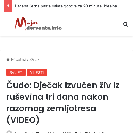
Lagana ljetna pasta salata gotova za 20 minuta: Idealna za vrele dane
Meni
P
Početna
/
SVIJET
SVIJET
VIJESTI
Čudo: Dječak izvučen živ iz
ruševina tri dana nakon
razornog zemljotresa
(VIDEO)