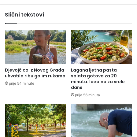
r
e
e
s
Slični tekstovi
m
t
i
p
n
r
u
e
l
r
a
a
d
s
a
t
n
a
Djevojčica iz Novog Grada
Lagana ljetna pasta
u
u
uhvatila ribu golim rukama
salata gotova za 20
o
n
minuta: Idealna za vrele
prije 54 minute
č
a
dane
i
c
prije 56 minuta
r
i
o
o
đ
n
e
a
n
l
d
n
a