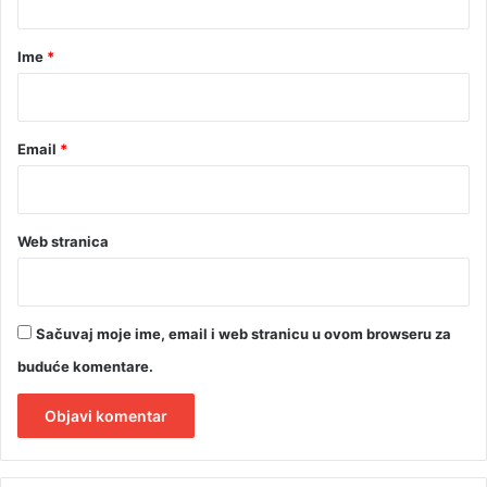
a
r
Ime
*
*
Email
*
Web stranica
Sačuvaj moje ime, email i web stranicu u ovom browseru za
buduće komentare.
A
l