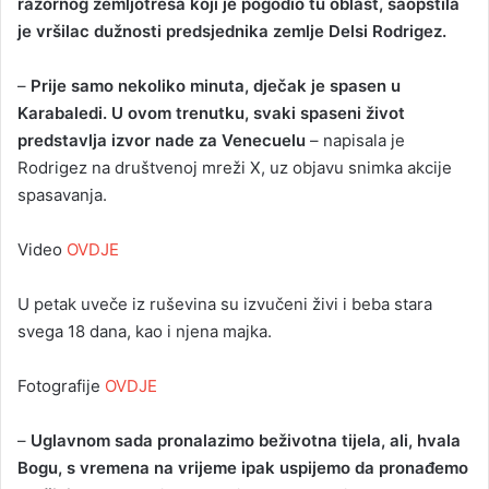
razornog zemljotresa koji je pogodio tu oblast, saopštila
je vršilac dužnosti predsjednika zemlje Delsi Rodrigez.
–
Prije samo nekoliko minuta, dječak je spasen u
Karabaledi. U ovom trenutku, svaki spaseni život
predstavlja izvor nade za Venecuelu
– napisala je
Rodrigez na društvenoj mreži X, uz objavu snimka akcije
spasavanja.
Video
OVDJE
U petak uveče iz ruševina su izvučeni živi i beba stara
svega 18 dana, kao i njena majka.
Fotografije
OVDJE
–
Uglavnom sada pronalazimo beživotna tijela, ali, hvala
Bogu, s vremena na vrijeme ipak uspijemo da pronađemo