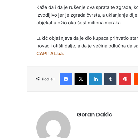
Kaže da i da je rušenje dva sprata te zgrade, k
izvodljivo jer je zgrada čvrsta, a uklanjanje dij
objekat uložio oko šest miliona maraka.
Lukić objašnjava da je dio kupaca prihvatio sta
novac i otišli dalje, a da je većina odlučna da
CAPITAL.ba.
Facebook
X
LinkedIn
Tumblr
Pinterest
Podijeli
Goran Dakic