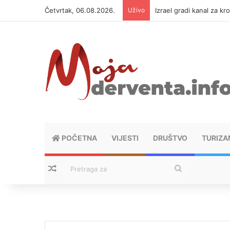
Četvrtak, 06.08.2026.
Uživo
Izrael gradi kanal za kr
POČETNA
VIJESTI
DRUŠTVO
TURIZA
Nasumični tekstovi
Pretraga
za