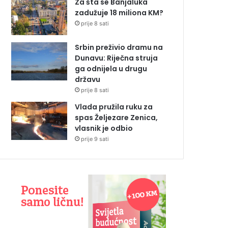
Za šta se Banjaluka
zadužuje 18 miliona KM?
prije 8 sati
Srbin preživio dramu na
Dunavu: Riječna struja
ga odnijela u drugu
državu
prije 8 sati
Vlada pružila ruku za
spas Željezare Zenica,
vlasnik je odbio
prije 9 sati