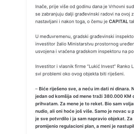
Inače, prije više od godinu dana je Vrhovni s
se zabranjuju dalji građevinski radovi na ovoj zg
nastavljani i nakon toga, o čemu je
CAPITAL
ta
U međuvremenu, gradski građevinski inspektor j
investitor žalio Ministarstvu prostornog uređen
usvojena i vraćena gradskom inspektoru na pono
Investitor i vlasnik firme “Lukić Invest” Ranko
svi problemi oko ovog objekta biti riješeni.
–
Biće riješeno sve, a neću im dati ni dinara.
jedan od komšija od mene traži 380.000 KM da
prihvatam. Za mene je to reket. Bio sam volj
nudio, ali oni hoće još više. Samo je novac u
je sve potvrdilo i ja sam napravio objekat. Z
promijenio regulacioni plan, a meni je nastup