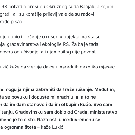
ud RS potvrdio presudu Okružnog suda Banjaluja kojom
radi, ali su komšije prijavljivale da su radovi
kođe pisao.
e donio i rješenje o rušenju objekta, na šta se
ja, građevinarstva i ekologije RS. Žalba je tada
vno odlučivanje, ali njen epilog nije poznat.
 Lukić kaže da vjeruje da će u narednih nekoliko mjeseci
 Ne mogu ja njima zabraniti da traže rušenje. Međutim,
 se povuku i dopuste mi gradnju, a ja to ne
an da im dam stanove i da im otkupim kuće. Sve sam
 pitanju. Građevinsku sam dobio od Grada, ministarstvo
a mene je to čisto. Nažalost, u međuvremenu se
ila ogromna šteta –
kaže Lukić.