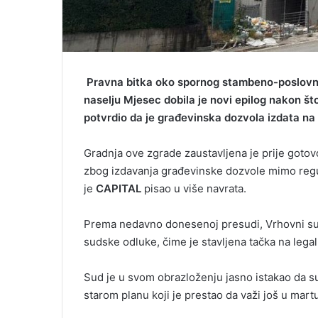
Pravna bitka oko spornog stambeno-poslovno
naselju Mjesec dobila je novi epilog nakon š
potvrdio da je građevinska dozvola izdata na 
Gradnja ove zgrade zaustavljena je prije gotov
zbog izdavanja građevinske dozvole mimo regu
je
CAPITAL
pisao u više navrata.
Prema nedavno donesenoj presudi, Vrhovni sud
sudske odluke, čime je stavljena tačka na lega
Sud je u svom obrazloženju jasno istakao da su 
starom planu koji je prestao da važi još u mart