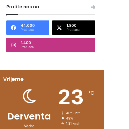
Pratite nas na
44.000
1.800
Pratilaca
Pratilaca
1.400
Pratilaca
Vrijeme
23
℃
Derventa
40º - 21º
49%
1.31 km/h
Vedro