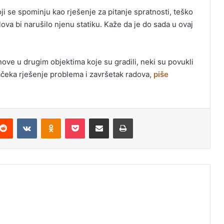
oji se spominju kao rješenje za pitanje spratnosti, teško
elova bi narušilo njenu statiku. Kaže da je do sada u ovaj
nove u drugim objektima koje su gradili, neki su povukli
 sačeka rješenje problema i završetak radova,
piše
Reddit
VKontakte
Odnoklassniki
Pocket
Podijeli putem Emaila
Odštampaj