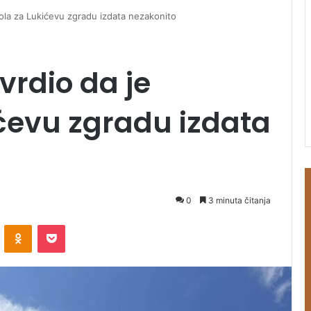
ola za Lukićevu zgradu izdata nezakonito
vrdio da je
ćevu zgradu izdata
0
3 minuta čitanja
ontakte
Odnoklassniki
Pocket