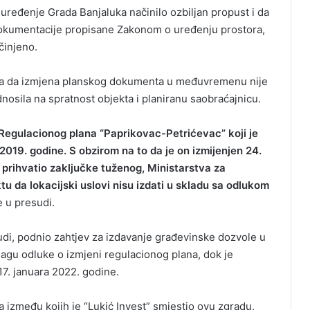
 uređenje Grada Banjaluka načinilo ozbiljan propust i da
st dokumentacije propisane Zakonom o uređenju prostora,
učinjeno.
uka da izmjena planskog dokumenta u međuvremenu nije
nosila na spratnost objekta i planiranu saobraćajnicu.
u Regulacionog plana “Paprikovac-Petrićevac” koji je
2019. godine. S obzirom na to da je on izmijenjen 24.
d prihvatio zaključke tuženog, Ministarstva za
u da lokacijski uslovi nisu izdati u skladu sa odlukom
 u presudi.
udi, podnio zahtjev za izdavanje građevinske dozvole u
gu odluke o izmjeni regulacionog plana, dok je
17. januara 2022. godine.
 između kojih je “Lukić Invest” smjestio ovu zgradu,