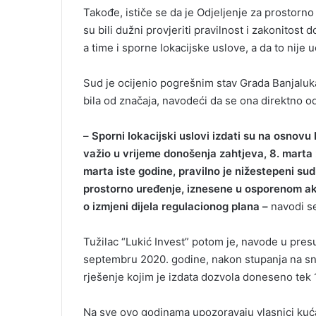
Takođe, ističe se da je Odjeljenje za prostorno
su bili dužni provjeriti pravilnost i zakonito
a time i sporne lokacijske uslove, a da to nije 
Sud je ocijenio pogrešnim stav Grada Banjal
bila od značaja, navodeći da se ona direktno od
–
Sporni lokacijski uslovi izdati su na osnov
važio u vrijeme donošenja zahtjeva, 8. marta 
marta iste godine, pravilno je nižestepeni su
prostorno uređenje, iznesene u osporenom akt
o izmjeni dijela regulacionog plana –
navodi se
Tužilac “Lukić Invest” potom je, navode u pres
septembru 2020. godine, nakon stupanja na sna
rješenje kojim je izdata dozvola doneseno tek 
Na sve ovo godinama upozoravaju vlasnici kuća