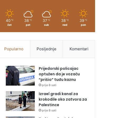
40
38
37
38
39
℃
℃
℃
℃
℃
čet
pet
sub
ned
pon
Popularno
Posljednje
Komentari
Prijedorski policajac
optužen da je vozaču
“prišio” tuđu kaznu
prije 8 sati
Izrael gradi kanal za
krokodile oko zatvora za
Palestince
prije 8 sati