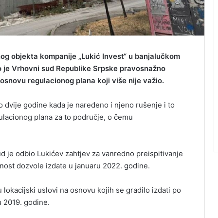
g objekta kompanije „Lukić Invest“ u banjalučkom
to je Vrhovni sud Republike Srpske pravosnažno
osnovu regulacionog plana koji više nije važio.
o dvije godine kada je naređeno i njeno rušenje i to
lacionog plana za to područje, o čemu
 je odbio Lukićev zahtjev za vanredno preispitivanje
lnost dozvole izdate u januaru 2022. godine.
lokacijski uslovi na osnovu kojih se gradilo izdati po
u 2019. godine.