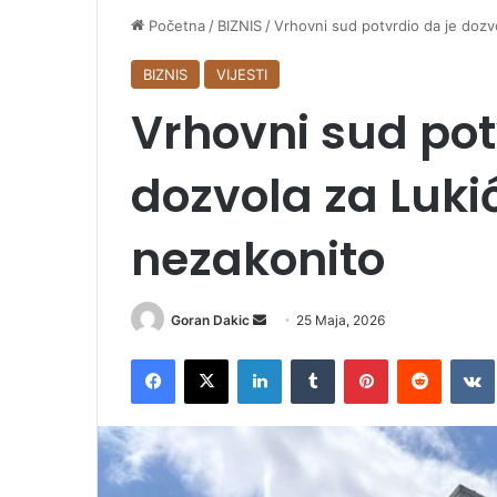
Početna
/
BIZNIS
/
Vrhovni sud potvrdio da je dozv
BIZNIS
VIJESTI
Vrhovni sud pot
dozvola za Luki
nezakonito
Goran Dakic
S
25 Maja, 2026
e
Facebook
X
LinkedIn
Tumblr
Pinterest
Reddit
VK
n
d
a
n
e