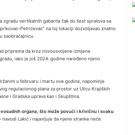
 zgradu vertikalnih gabarita čak do šest spratova sa
prikovac-Petrićevac“ na toj lokaciji dozvoljavao znatno
nu saobraćajnicu.
ad priprema da kroz novousvojene izmjene
gradu, iako je još 2024. godine naređeno njeno
držanim u februaru i martu ove godine, napominje
ovog regulacionog plana za prostor uz Ulicu Krajiških
asne i Gradska uprava kao i Skupština.
ravosudnih organa, što može povući i krivičnu i svaku
–
navodi Lakić i najavljuje da njene stranke neće