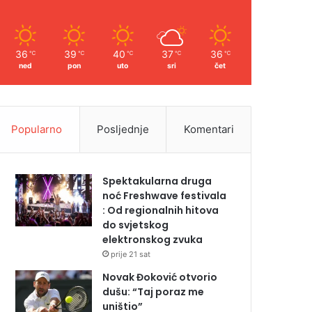
36
39
40
37
36
℃
℃
℃
℃
℃
ned
pon
uto
sri
čet
Popularno
Posljednje
Komentari
Spektakularna druga
noć Freshwave festivala
: Od regionalnih hitova
do svjetskog
elektronskog zvuka
prije 21 sat
Novak Đoković otvorio
dušu: “Taj poraz me
uništio”