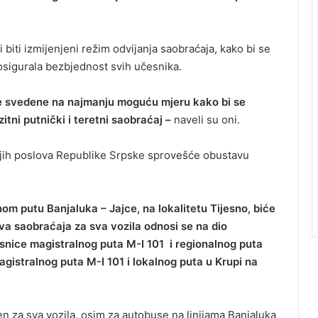
 biti izmijenjeni režim odvijanja saobraćaja, kako bi se
sigurala bezbjednost svih učesnika.
 svedene na najmanju moguću mjeru kako bi se
itni putnički i teretni saobraćaj –
naveli su oni.
njih poslova Republike Srpske sprovešće obustavu
m putu Banjaluka – Jajce, na lokalitetu Tijesno, biće
va saobraćaja za sva vozila odnosi se na dio
rsnice magistralnog puta M-I 101 i regionalnog puta
gistralnog puta M-I 101 i lokalnog puta u Krupi na
n za sva vozila, osim za autobuse na linijama Banjaluka