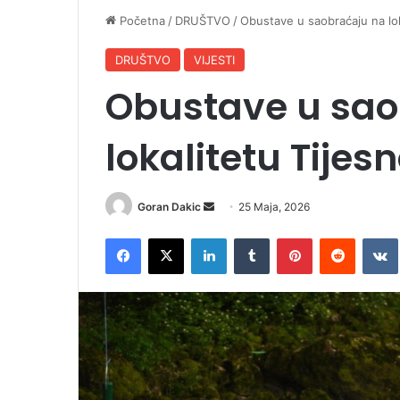
Početna
/
DRUŠTVO
/
Obustave u saobraćaju na lok
DRUŠTVO
VIJESTI
Obustave u sao
lokalitetu Tijes
Goran Dakic
S
25 Maja, 2026
e
Facebook
X
LinkedIn
Tumblr
Pinterest
Reddit
VK
n
d
a
n
e
m
a
i