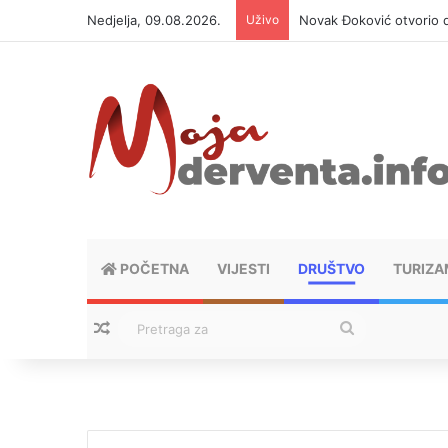
Nedjelja, 09.08.2026.
Uživo
Novak Đoković otvorio d
POČETNA
VIJESTI
DRUŠTVO
TURIZA
Nasumični tekstovi
Pretraga
za