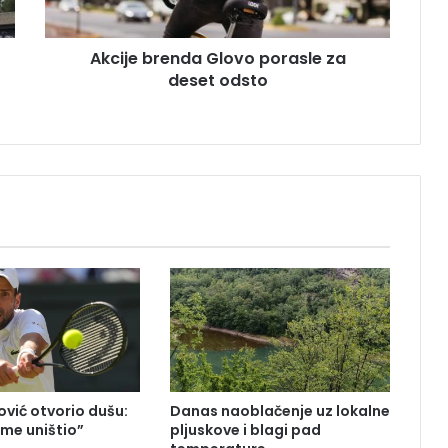
r
e
Akcije brenda Glovo porasle za
n
deset odsto
d
a
G
l
o
v
o
p
o
r
a
s
l
e
z
a
vić otvorio dušu:
Danas naoblačenje uz lokalne
d
 me uništio”
pljuskove i blagi pad
e