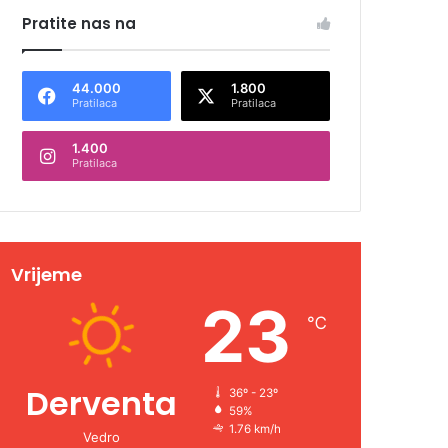
Pratite nas na
44.000
1.800
Pratilaca
Pratilaca
1.400
Pratilaca
Vrijeme
23
℃
Derventa
36º - 23º
59%
1.76 km/h
Vedro