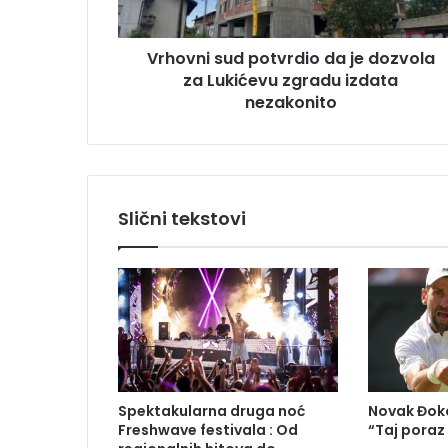
s
s
u
u
Vrhovni sud potvrdio da je dozvola
d
za Lukićevu zgradu izdata
p
o
nezakonito
t
v
r
d
i
Slični tekstovi
o
d
a
j
e
d
o
z
v
Spektakularna druga noć
Novak Đoko
o
Freshwave festivala : Od
“Taj poraz
l