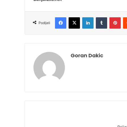
Facebook
X
LinkedIn
Tumblr
Pinterest
Podijeli
Goran Dakic