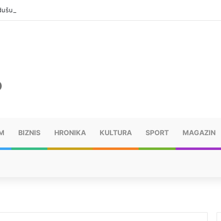
ušu: “Taj poraz me uništio”
M
BIZNIS
HRONIKA
KULTURA
SPORT
MAGAZIN