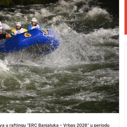
va u raftingu “ERC Banjaluka – Vrbas 2026” u periodu