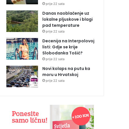
prije 22 sata
Danas naoblačenje uz
lokalne pljuskove i blagi
pad temperature
prije 22 sata
Decenija na Interpolovoj
listi: Gdje se krije
Slobodanka Tošić?
prije 22 sata
Novi kolaps na putu ka
moru u Hrvatskoj
prije 22 sata