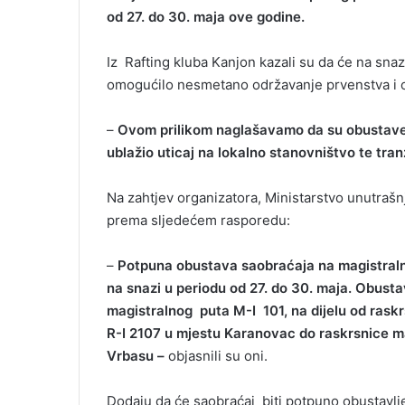
od 27. do 30. maja ove godine.
Iz Rafting kluba Kanjon kazali su da će na snazi
omogućilo nesmetano održavanje prvenstva i o
–
Ovom prilikom naglašavamo da su obustave
ublažio uticaj na lokalno stanovništvo te tranz
Na zahtjev organizatora, Ministarstvo unutraš
prema sljedećem rasporedu:
–
Potpuna obustava saobraćaja na magistralno
na snazi u periodu od 27. do 30. maja. Obusta
magistralnog puta M-I 101, na dijelu od rask
R-I 2107 u mjestu Karanovac do raskrsnice ma
Vrbasu –
objasnili su oni.
Dodaju da će saobraćaj biti potpuno obustavlje