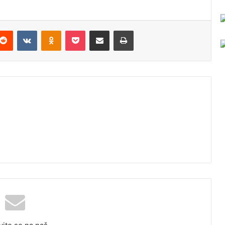
Reddit
VKontakte
Odnoklassniki
Pocket
Podijeli putem Emaila
Odštampaj