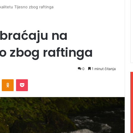
alitetu Tijesno zbog raftinga
braćaju na
no zbog raftinga
0
1 minut čitanja
ontakte
Odnoklassniki
Pocket