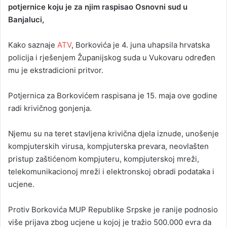
potjernice koju je za njim raspisao Osnovni sud u
a
Banjaluci,
n
e
Kako saznaje
ATV
m
, Borkovića je 4. juna uhapsila hrvatska
a
policija i rješenjem Županijskog suda u Vukovaru određen
i
mu je ekstradicioni pritvor.
l
Potjernica za Borkovićem raspisana je 15. maja ove godine
radi krivičnog gonjenja.
Njemu su na teret stavljena krivična djela iznude, unošenje
kompjuterskih virusa, kompjuterska prevara, neovlašten
pristup zaštićenom kompjuteru, kompjuterskoj mreži,
telekomunikacionoj mreži i elektronskoj obradi podataka i
ucjene.
Protiv Borkovića MUP Republike Srpske je ranije podnosio
više prijava zbog ucjene u kojoj je tražio 500.000 evra da