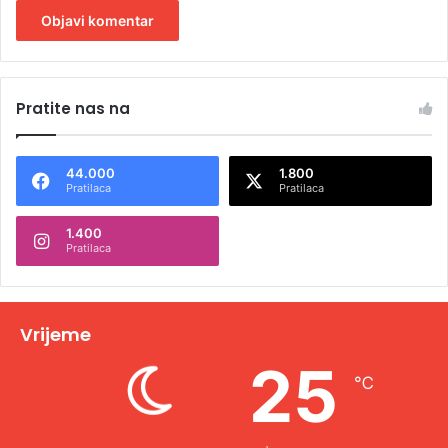
A
l
Pratite nas na
t
e
44.000
1.800
r
Pratilaca
Pratilaca
n
1.400
a
Pratilaca
t
i
v
Vrijeme
e
25
℃
: