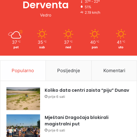
Derventa
37º - 22º
51%
2.19 km/h
Vedro
37
35
37
40
41
℃
℃
℃
℃
℃
pet
sub
ned
pon
uto
Popularno
Posljednje
Komentari
Koliko data centri zaista “piju” Dunav
prije 6 sati
Mještani Dragočaja blokirali
magistralni put
prije 6 sati