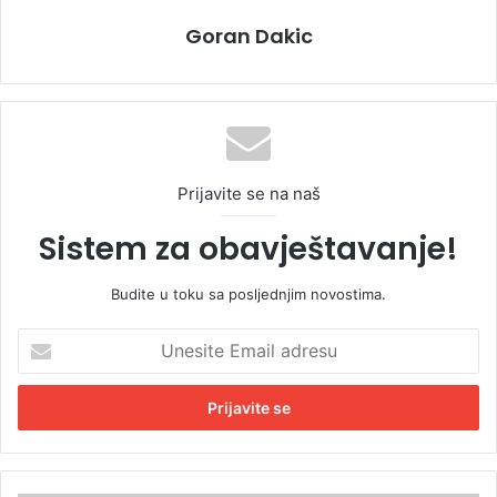
Goran Dakic
Prijavite se na naš
Sistem za obavještavanje!
Budite u toku sa posljednjim novostima.
U
n
e
s
i
t
e