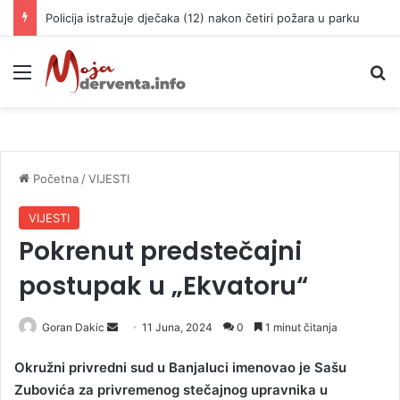
Policija istražuje dječaka (12) nakon četiri požara u parku
Meni
P
Početna
/
VIJESTI
VIJESTI
Pokrenut predstečajni
postupak u „Ekvatoru“
Goran Dakic
S
11 Juna, 2024
0
1 minut čitanja
e
Okružni privredni sud u Banjaluci imenovao je Sašu
n
Zubovića za privremenog stečajnog upravnika u
d