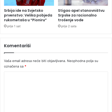
a
j
Srbija ide na Svjetsko
Stigao apel stanovništvu
u
prvenstvo: Velika pobjeda
Srpske za racionalno
t
rukometaša u “Pioniru”
trošenje vode
r
prije 1 sat
prije 2 sata
o
s
n
Komentariši
a
p
u
Vaša email adresa neće biti objavljivana.
Neophodna polja su
t
označena sa
*
u
B
K
a
n
o
j
m
a
e
l
u
n
k