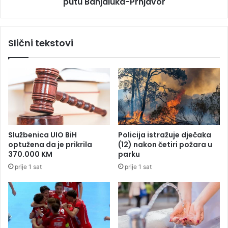
putu Banjaluka-Prnjavor
t
A
i
l
t
j
e
Slični tekstovi
o
t
š
ž
a
e
B
n
o
e
r
k
k
o
o
j
v
a
Službenica UIO BiH
Policija istražuje dječaka
i
j
optužena da je prikrila
(12) nakon četiri požara u
ć
e
370.000 KM
parku
p
prije 1 sat
prije 1 sat
o
g
i
n
u
l