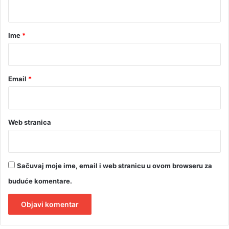
t
a
-
a
P
r
Ime
*
r
n
*
j
a
Email
*
v
o
r
Web stranica
Sačuvaj moje ime, email i web stranicu u ovom browseru za
buduće komentare.
A