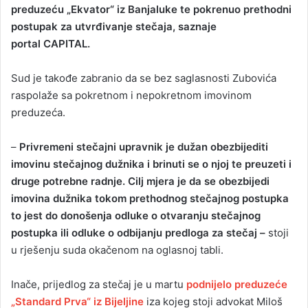
preduzeću „Ekvator“ iz Banjaluke te pokrenuo prethodni
a
postupak za utvrđivanje stečaja, saznaje
n
portal CAPITAL.
e
m
a
Sud je takođe zabranio da se bez saglasnosti Zubovića
i
raspolaže sa pokretnom i nepokretnom imovinom
l
preduzeća.
–
Privremeni stečajni upravnik je dužan obezbijediti
imovinu stečajnog dužnika i brinuti se o njoj te preuzeti i
druge potrebne radnje. Cilj mjera je da se obezbijedi
imovina dužnika tokom prethodnog stečajnog postupka
to jest do donošenja odluke o otvaranju stečajnog
postupka ili odluke o odbijanju predloga za stečaj –
stoji
u rješenju suda okačenom na oglasnoj tabli.
Inače, prijedlog za stečaj je u martu
podnijelo preduzeće
„Standard Prva“ iz Bijeljine
iza kojeg stoji advokat Miloš