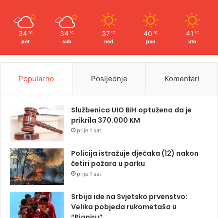
34
34
37
40
41
℃
℃
℃
℃
℃
pet
sub
ned
pon
uto
Popularno
Posljednje
Komentari
Službenica UIO BiH optužena da je
prikrila 370.000 KM
prije 1 sat
Policija istražuje dječaka (12) nakon
četiri požara u parku
prije 1 sat
Srbija ide na Svjetsko prvenstvo:
Velika pobjeda rukometaša u
“Pioniru”