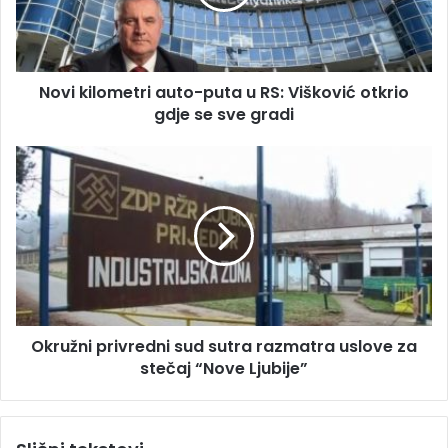
a
i
d
l
r
o
e
m
s
Novi kilometri auto-puta u RS: Višković otkrio
e
u
gdje se sve gradi
t
r
i
O
a
k
u
r
t
u
o
ž
-
n
p
i
u
p
t
r
a
Okružni privredni sud sutra razmatra uslove za
i
u
stečaj “Nove Ljubije”
v
R
r
S
e
:
d
V