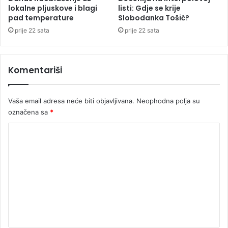
e
lokalne pljuskove i blagi
listi: Gdje se krije
v
pad temperature
Slobodanka Tošić?
g
e
r
z
prije 22 sata
prije 22 sata
a
a
d
s
i
t
Komentariši
e
č
a
Vaša email adresa neće biti objavljivana.
Neophodna polja su
j
označena sa
*
“
N
K
o
o
v
e
m
L
e
j
u
n
b
t
i
j
a