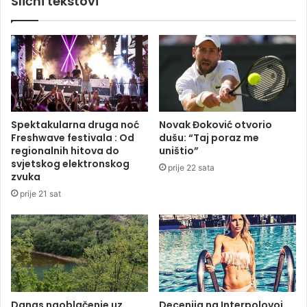
Slični tekstovi
n
i
i
š
s
k
u
o
d
v
s
i
u
ć
t
o
r
Spektakularna druga noć
Novak Đoković otvorio
t
a
Freshwave festivala : Od
dušu: “Taj poraz me
k
r
regionalnih hitova do
uništio”
r
a
svjetskog elektronskog
prije 22 sata
i
z
zvuka
o
m
prije 21 sat
g
a
d
t
j
r
e
a
s
u
e
s
s
l
v
o
Danas naoblačenje uz
Decenija na Interpolovoj