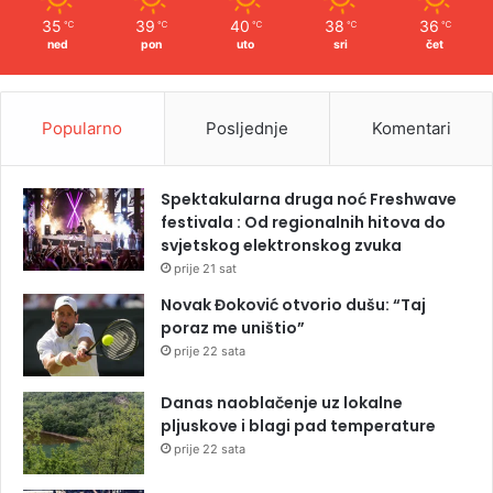
35
39
40
38
36
℃
℃
℃
℃
℃
ned
pon
uto
sri
čet
Popularno
Posljednje
Komentari
Spektakularna druga noć Freshwave
festivala : Od regionalnih hitova do
svjetskog elektronskog zvuka
prije 21 sat
Novak Đoković otvorio dušu: “Taj
poraz me uništio”
prije 22 sata
Danas naoblačenje uz lokalne
pljuskove i blagi pad temperature
prije 22 sata