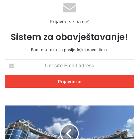
Prijavite se na naš
Sistem za obavještavanje!
Budite u toku sa posljednjim novostima.
U
n
e
s
i
t
e
E
N
m
o
a
v
i
i
l
k