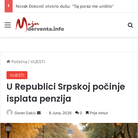
Novak Đoković otvorio dušu: “Taj poraz me uništio”
Meni
P
Početna
/
VIJESTI
VIJESTI
U Republici Srpskoj počinje
isplata penzija
Goran Dakic
S
8 Juna, 2026
0
Prije minut
e
n
d