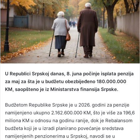
a
n
e
m
a
i
l
U Republici Srpskoj danas, 8. juna počinje isplata penzija
za maj za šta je u budžetu obezbijeđeno 180.000.000
KM, saopšteno je iz Ministarstva finansija Srpske.
Budžetom Republike Srpske je u 2026. godini za penzije
namijenjeno ukupno 2.162.600.000 KM, što je više za 196,6
miliona KM u odnosu na godinu ranije, dok je Rebalansom
budžeta koji je u izradi planirano povećanje sredstava
namijenjenih penzionerima u Srpskoj, navodi se u