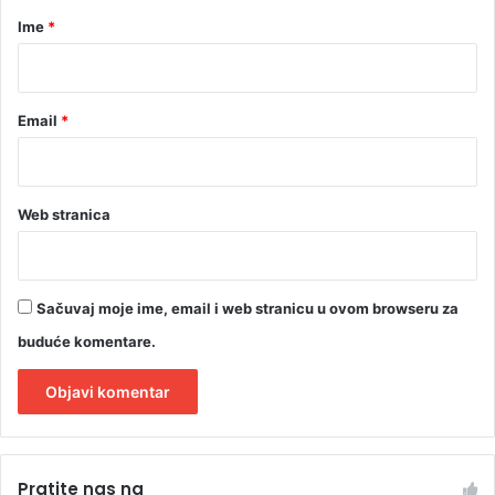
e
r
Ime
*
”
*
Email
*
Web stranica
Sačuvaj moje ime, email i web stranicu u ovom browseru za
buduće komentare.
A
l
Pratite nas na