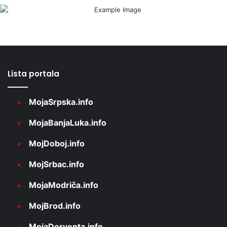
Lista portala
MojaSrpska.info
MojaBanjaLuka.info
MojDoboj.info
MojSrbac.info
MojaModriča.info
MojBrod.info
MojaDerventa.info