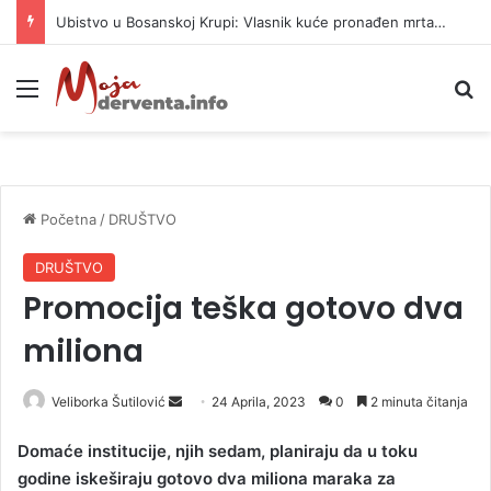
Ubistvo u Bosanskoj Krupi: Vlasnik kuće pronađen mrtav, uhapšen osumnjičeni
Meni
P
Početna
/
DRUŠTVO
DRUŠTVO
Promocija teška gotovo dva
miliona
Veliborka Šutilović
S
24 Aprila, 2023
0
2 minuta čitanja
e
Domaće institucije, njih sedam, planiraju da u toku
n
godine iskeširaju gotovo dva miliona maraka za
d