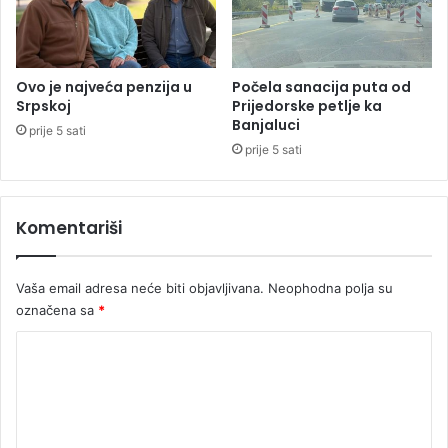
o
v
d
o
Ovo je najveća penzija u
Počela sanacija puta od
k
Srpskoj
Prijedorske petlje ka
Banjaluci
u
prije 5 sati
m
prije 5 sati
e
n
t
Komentariši
o
i
m
Vaša email adresa neće biti objavljivana.
Neophodna polja su
o
označena sa
*
v
i
K
n
o
i
m
e