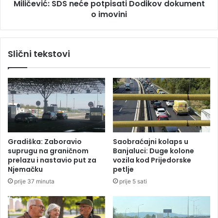
n
Miličević: SDS neće potpisati Dodikov dokument
:
o
o imovini
S
s
D
k
S
o
n
Slični tekstovi
r
e
o
ć
p
e
o
p
l
o
a
t
m
p
i
i
l
s
Gradiška: Zaboravio
Saobraćajni kolaps u
i
a
suprugu na graničnom
Banjaluci: Duge kolone
j
t
prelazu i nastavio put za
vozila kod Prijedorske
a
i
Njemačku
petlje
r
D
prije 37 minuta
prije 5 sati
d
o
e
d
K
i
M
k