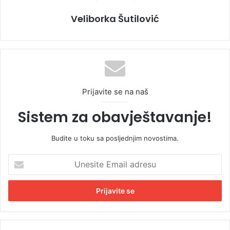
Veliborka Šutilović
Prijavite se na naš
Sistem za obavještavanje!
Budite u toku sa posljednjim novostima.
U
n
e
s
i
t
e