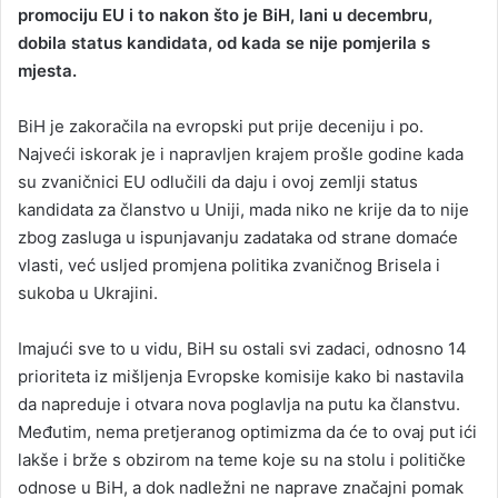
promociju EU i to nakon što je BiH, lani u decembru,
a
dobila status kandidata, od kada se nije pomjerila s
n
mjesta.
e
m
a
BiH je zakoračila na evropski put prije deceniju i po.
i
Najveći iskorak je i napravljen krajem prošle godine kada
l
su zvaničnici EU odlučili da daju i ovoj zemlji status
kandidata za članstvo u Uniji, mada niko ne krije da to nije
zbog zasluga u ispunjavanju zadataka od strane domaće
vlasti, već usljed promjena politika zvaničnog Brisela i
sukoba u Ukrajini.
Imajući sve to u vidu, BiH su ostali svi zadaci, odnosno 14
prioriteta iz mišljenja Evropske komisije kako bi nastavila
da napreduje i otvara nova poglavlja na putu ka članstvu.
Međutim, nema pretjeranog optimizma da će to ovaj put ići
lakše i brže s obzirom na teme koje su na stolu i političke
odnose u BiH, a dok nadležni ne naprave značajni pomak