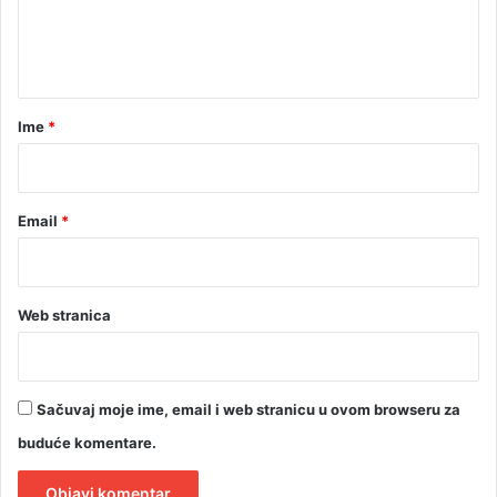
n
t
a
r
Ime
*
*
Email
*
Web stranica
Sačuvaj moje ime, email i web stranicu u ovom browseru za
buduće komentare.