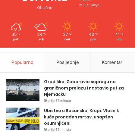
2.75 km/h
Oblačno
35
34
37
40
41
℃
℃
℃
℃
℃
pet
sub
ned
pon
uto
Popularno
Posljednje
Komentari
Gradiška: Zaboravio suprugu na
graničnom prelazu i nastavio put za
Njemačku
prije 37 minuta
Ubistvo u Bosanskoj Krupi: Vlasnik
kuće pronađen mrtav, uhapšen
osumnjičeni
prije 39 minuta