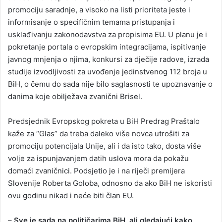
promociju saradnje, a visoko na listi prioriteta jeste i
informisanje o specifičnim temama pristupanja i
usklađivanju zakonodavstva za propisima EU. U planu je i
pokretanje portala o evropskim integracijama, ispitivanje
javnog mnjenja o njima, konkursi za dječije radove, izrada
studije izvodljivosti za uvođenje jedinstvenog 112 broja u
BiH, o čemu do sada nije bilo saglasnosti te upoznavanje o
danima koje obilježava zvanični Brisel.
Predsjednik Evropskog pokreta u BiH Predrag Praštalo
kaže za “Glas” da treba daleko više novca utrošiti za
promociju potencijala Unije, ali i da isto tako, dosta više
volje za ispunjavanjem datih uslova mora da pokažu
domaći zvaničnici. Podsjetio je i na riječi premijera
Slovenije Roberta Goloba, odnosno da ako BiH ne iskoristi
ovu godinu nikad i neće biti član EU.
–
Sve je sada na političarima BiH, ali gledajući kako