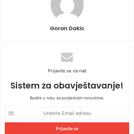
Goran Dakic
Prijavite se na naš
Sistem za obavještavanje!
Budite u toku sa posljednjim novostima.
U
n
e
s