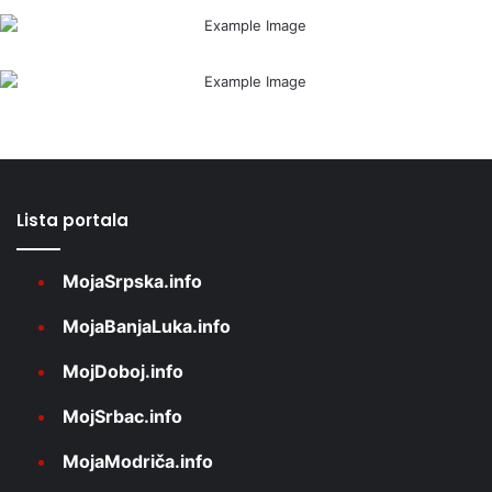
Lista portala
MojaSrpska.info
MojaBanjaLuka.info
MojDoboj.info
MojSrbac.info
MojaModriča.info