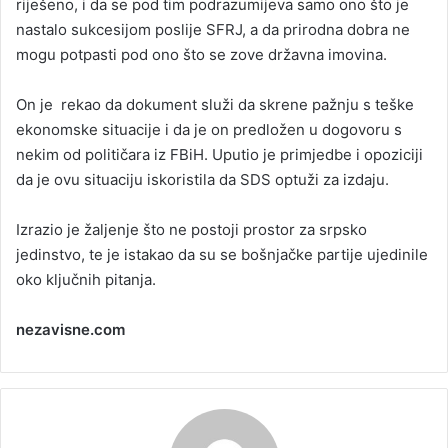
riješeno, i da se pod tim podrazumijeva samo ono što je
nastalo sukcesijom poslije SFRJ, a da prirodna dobra ne
mogu potpasti pod ono što se zove državna imovina.
On je rekao da dokument služi da skrene pažnju s teške
ekonomske situacije i da je on predložen u dogovoru s
nekim od političara iz FBiH. Uputio je primjedbe i opoziciji
da je ovu situaciju iskoristila da SDS optuži za izdaju.
Izrazio je žaljenje što ne postoji prostor za srpsko
jedinstvo, te je istakao da su se bošnjačke partije ujedinile
oko ključnih pitanja.
nezavisne.com