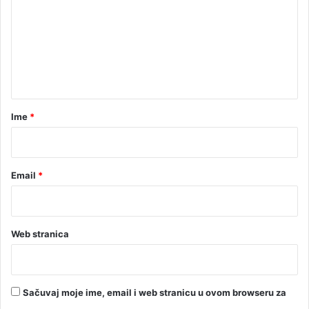
n
m
S
e
r
b
n
a
t
u
S
a
r
r
Ime
*
p
*
s
k
o
Email
*
j
Web stranica
Sačuvaj moje ime, email i web stranicu u ovom browseru za