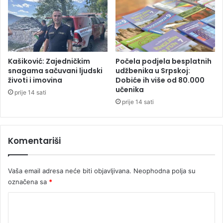
p
s
k
e
ž
i
Kašiković: Zajedničkim
Počela podjela besplatnih
v
snagama sačuvani ljudski
udžbenika u Srpskoj:
životi i imovina
Dobiće ih više od 80.000
i
učenika
n
prije 14 sati
a
prije 14 sati
j
m
a
Komentariši
n
j
e
Vaša email adresa neće biti objavljivana.
Neophodna polja su
m
označena sa
*
i
l
K
i
o
o