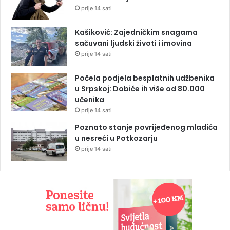
prije 14 sati
Kašiković: Zajedničkim snagama
sačuvani ljudski životi i imovina
prije 14 sati
Počela podjela besplatnih udžbenika
u Srpskoj: Dobiće ih više od 80.000
učenika
prije 14 sati
Poznato stanje povrijeđenog mladića
u nesreći u Potkozarju
prije 14 sati