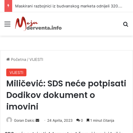
Maskirani razbojnici iz budvanskog marketa odnijeli 320.000 evra
Meni
P
Početna
/
VIJESTI
VIJESTI
Miličević: SDS neće potpisati
Dodikov dokument o
imovini
Goran Dakic
S
24 Aprila, 2023
0
1 minut čitanja
e