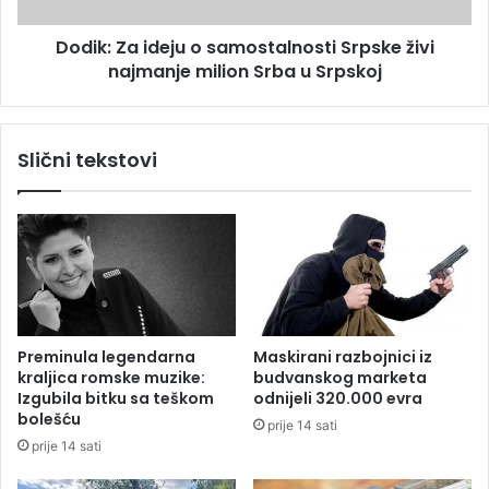
o
i
Dodik: Za ideju o samostalnosti Srpske živi
d
d
v
najmanje milion Srba u Srpskoj
e
a
j
m
u
i
o
Slični tekstovi
l
s
i
a
o
m
n
o
a
s
t
a
l
n
Preminula legendarna
Maskirani razbojnici iz
o
kraljica romske muzike:
budvanskog marketa
s
Izgubila bitku sa teškom
odnijeli 320.000 evra
t
bolešću
prije 14 sati
i
prije 14 sati
S
r