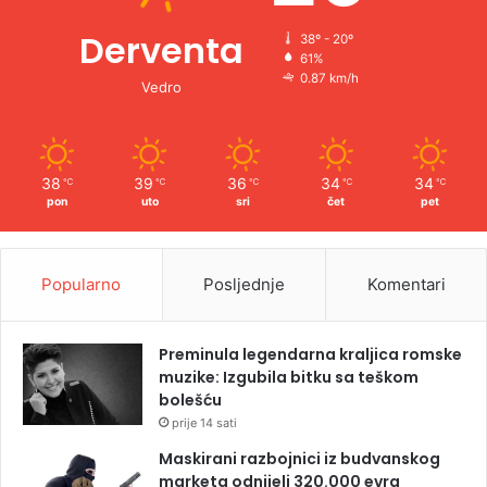
Derventa
38º - 20º
61%
0.87 km/h
Vedro
38
39
36
34
34
℃
℃
℃
℃
℃
pon
uto
sri
čet
pet
Popularno
Posljednje
Komentari
Preminula legendarna kraljica romske
muzike: Izgubila bitku sa teškom
bolešću
prije 14 sati
Maskirani razbojnici iz budvanskog
marketa odnijeli 320.000 evra