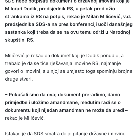
SDS neće potpisati dokument o državnoj imovini koji je
n
Milorad Dodik, predsjednik RS, u petak predložio
d
strankama iz RS na potpis, rekao je Milan Miličević, v.d.
a
predsjednika SDS-a na pres konferenciji uoči današnjeg
n
sastanka koji treba da se na ovu temu održi u Narodnoj
e
skupštini RS.
m
a
i
Miličević je rekao da dokumet koji je Dodik ponudio, a
l
trebalo je da se tiče rješavanja imovine RS, najmanje
govori o imovini, a u njoj se umjesto toga spominju brojne
druge stvari.
– Pokušali smo da ovaj dokument preradimo, damo
primjedbe i uložimo amandmane, međutim radi se o
dokumentu koji nijedan amandman ne može da uredi –
rekao je Miličević.
Istakao je da SDS smatra da je pitanje državne imovine