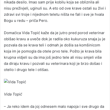
nikada desilo. Imao sam prije kobilu koja se obliznila ali
nisu preživjeli, uginuli su. A eto od ove krave ostali su živi i
zdravi svi troje i nijednom teletu ništa ne fali i sve je hvala
Bogu u redu – priča Pero.
Domaćica Vida Topić kaže da je jutro pred porod veterinar
obišao kravu a uveče dok je radila oko kukuruza snaja ju je
pozvala da se krava teli i odmah je došla sa komšinicom
koja im je pomogla da otele prvo tele. Pošto je krava bila
krupna vidjeli su da ima još jedno tele ali nisu smjeli više
da diraju kravu i pozvali su veterinara koji je brzo došao i
otelio i drugo tele i otišao.
Vida Topić
– Ja reko idem da joj odnesem malo napoja i sve drugo da