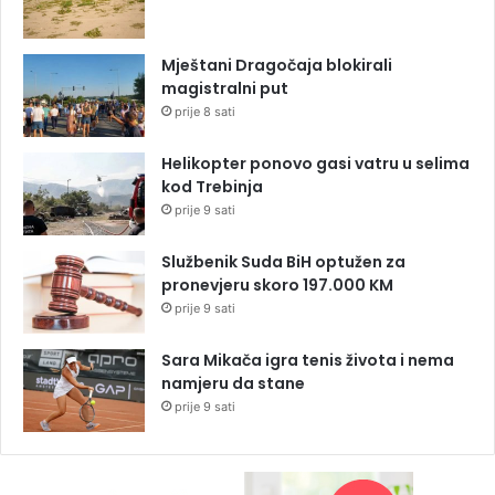
Mještani Dragočaja blokirali
magistralni put
prije 8 sati
Helikopter ponovo gasi vatru u selima
kod Trebinja
prije 9 sati
Službenik Suda BiH optužen za
pronevjeru skoro 197.000 KM
prije 9 sati
Sara Mikača igra tenis života i nema
namjeru da stane
prije 9 sati