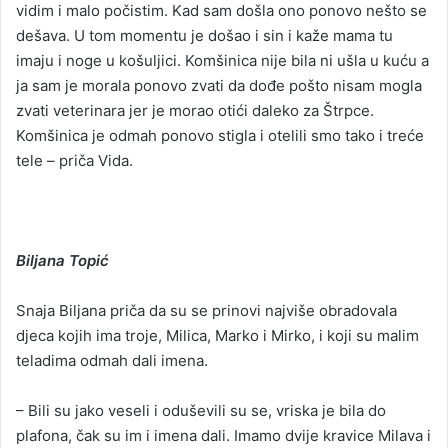
vidim i malo počistim. Kad sam došla ono ponovo nešto se
dešava. U tom momentu je došao i sin i kaže mama tu
imaju i noge u košuljici. Komšinica nije bila ni ušla u kuću a
ja sam je morala ponovo zvati da dođe pošto nisam mogla
zvati veterinara jer je morao otići daleko za Štrpce.
Komšinica je odmah ponovo stigla i otelili smo tako i treće
tele – priča Vida.
Biljana Topić
Snaja Biljana priča da su se prinovi najviše obradovala
djeca kojih ima troje, Milica, Marko i Mirko, i koji su malim
teladima odmah dali imena.
– Bili su jako veseli i oduševili su se, vriska je bila do
plafona, čak su im i imena dali. Imamo dvije kravice Milava i