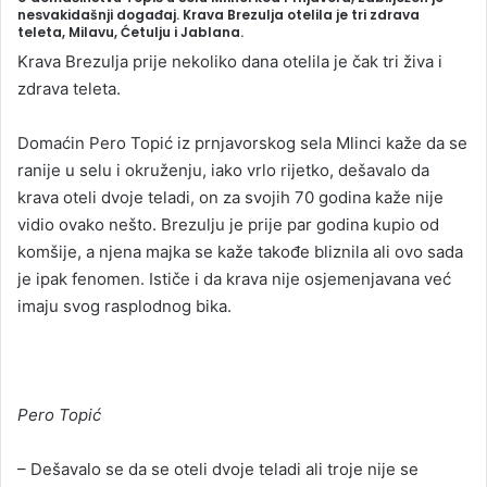
n
nesvakidašnji događaj. Krava Brezulja otelila je tri zdrava
teleta, Milavu, Ćetulju i Jablana.
d
a
Krava Brezulja prije nekoliko dana otelila je čak tri živa i
n
zdrava teleta.
e
m
Domaćin Pero Topić iz prnjavorskog sela Mlinci kaže da se
a
ranije u selu i okruženju, iako vrlo rijetko, dešavalo da
i
krava oteli dvoje teladi, on za svojih 70 godina kaže nije
l
vidio ovako nešto. Brezulju je prije par godina kupio od
komšije, a njena majka se kaže takođe bliznila ali ovo sada
je ipak fenomen. Ističe i da krava nije osjemenjavana već
imaju svog rasplodnog bika.
Pero Topić
– Dešavalo se da se oteli dvoje teladi ali troje nije se