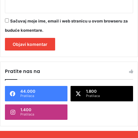
Sačuvaj moje ime, email i web stranicu u ovom browseru za
buduće komentare.
A
l
Pratite nas na
t
e
44.000
1.800
r
Pratilaca
Pratilaca
n
1.400
a
Pratilaca
t
i