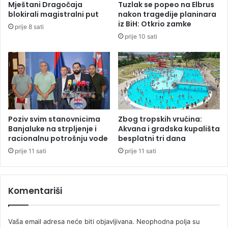
Mještani Dragočaja
Tuzlak se popeo na Elbrus
o
n
blokirali magistralni put
nakon tragedije planinara
ž
a
iz BiH: Otkrio zamke
prije 8 sati
e
v
prije 10 sati
b
o
i
z
t
a
i
č
f
s
o
i
r
v
m
o
Poziv svim stanovnicima
Zbog tropskih vrućina:
i
g
Banjaluke na strpljenje i
Akvana i gradska kupališta
r
G
racionalnu potrošnju vode
besplatni tri dana
a
o
prije 11 sati
prije 11 sati
n
l
a
f
u
a
Komentariši
z
u
u
s
s
p
Vaša email adresa neće biti objavljivana.
Neophodna polja su
l
j