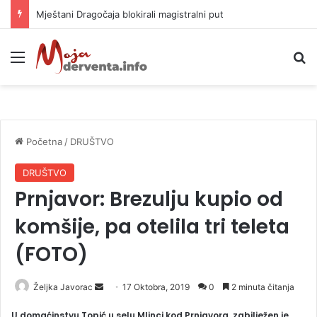
Helikopter ponovo gasi vatru u selima kod Trebinja
Meni
P
Početna
/
DRUŠTVO
DRUŠTVO
Prnjavor: Brezulju kupio od
komšije, pa otelila tri teleta
(FOTO)
Željka Javorac
S
17 Oktobra, 2019
0
2 minuta čitanja
e
U domaćinstvu Topić u selu Mlinci kod Prnjavora, zabilježen je