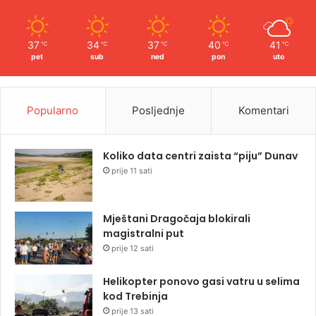
37
34
37
40
41
℃
℃
℃
℃
℃
pet
sub
ned
pon
uto
Popularno
Posljednje
Komentari
Koliko data centri zaista “piju” Dunav
prije 11 sati
Mještani Dragočaja blokirali
magistralni put
prije 12 sati
Helikopter ponovo gasi vatru u selima
kod Trebinja
prije 13 sati