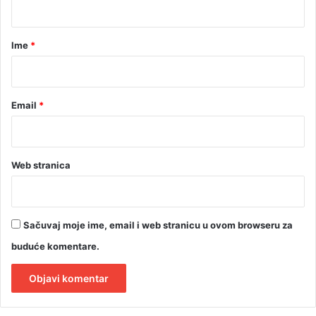
a
r
Ime
*
*
Email
*
Web stranica
Sačuvaj moje ime, email i web stranicu u ovom browseru za
buduće komentare.
A