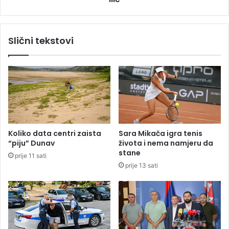
a
s
K
l
o
o
Slični tekstovi
v
b
a
o
č
đ
u
e
o
n
p
u
r
s
e
l
m
u
Koliko data centri zaista
Sara Mikača igra tenis
u
č
“piju” Dunav
života i nema namjeru da
v
a
stane
prije 11 sati
r
j
prije 13 sati
i
u
j
u
e
b
d
i
n
s
u
t