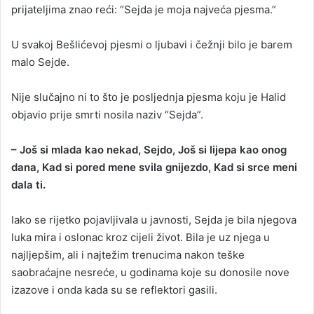
prijateljima znao reći: “Sejda je moja najveća pjesma.”
U svakoj Bešlićevoj pjesmi o ljubavi i čežnji bilo je barem
malo Sejde.
Nije slučajno ni to što je posljednja pjesma koju je Halid
objavio prije smrti nosila naziv “Sejda”.
– Još si mlada kao nekad, Sejdo, Još si lijepa kao onog
dana, Kad si pored mene svila gnijezdo, Kad si srce meni
dala ti.
Iako se rijetko pojavljivala u javnosti, Sejda je bila njegova
luka mira i oslonac kroz cijeli život. Bila je uz njega u
najljepšim, ali i najtežim trenucima nakon teške
saobraćajne nesreće, u godinama koje su donosile nove
izazove i onda kada su se reflektori gasili.