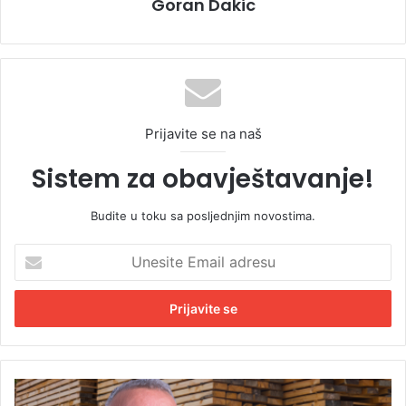
Goran Dakic
Prijavite se na naš
Sistem za obavještavanje!
Budite u toku sa posljednjim novostima.
U
n
e
s
i
t
e
E
P
m