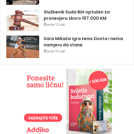
Službenik Suda BiH optužen za
pronevjeru skoro 197.000 KM
prije 13 sati
Sara Mikača igra tenis života i nema
namjeru da stane
prije 13 sati