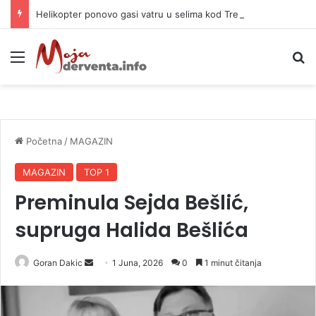
Helikopter ponovo gasi vatru u selima kod Trebinja
Meni
P
Početna
/
MAGAZIN
MAGAZIN
TOP 1
Preminula Sejda Bešlić,
supruga Halida Bešlića
Goran Dakic
S
1 Juna, 2026
0
1 minut čitanja
e
n
d