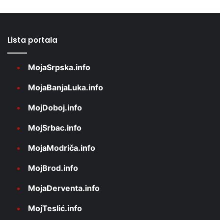
Lista portala
MojaSrpska.info
MojaBanjaLuka.info
MojDoboj.info
MojSrbac.info
MojaModriča.info
MojBrod.info
MojaDerventa.info
MojTeslić.info