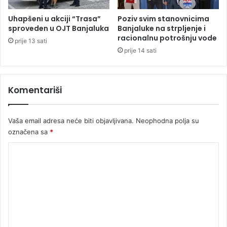
3
v
5
a
Uhapšeni u akciji “Trasa”
Poziv svim stanovnicima
5
D
sproveden u OJT Banjaluka
Banjaluke na strpljenje i
.
a
racionalnu potrošnju vode
prije 13 sati
2
n
prije 14 sati
0
k
0
e
K
I
Komentariši
M
l
i
ć
Vaša email adresa neće biti objavljivana.
Neophodna polja su
označena sa
*
K
o
m
e
n
t