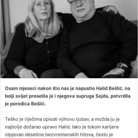
a
n
e
m
a
i
l
Osam mjeseci nakon što nas je napustio Halid Bešlić, na
bolji svijet preselila je i njegova supruga Sejda, potvrdila
je porodica Bešlić.
Teško je riječima opisati njihovu ljubav, a možda ju je
najbolje dočarao upravo Halid. Iako je tokom karijere
otpjevao desetine bezvremenskih hitova, često je