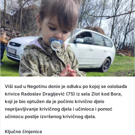
a
n
e
m
a
i
l
Viši sud u Negotinu donio je odluku po kojoj se oslobađa
krivice Radoslav Dragijević (75) iz sela Zlot kod Bora,
koji je bio optužen da je počinio krivično djelo
neprijavljivanje krivičnog djela i učinioca i pomoć
učiniocu poslije izvršenog krivičnog djela.
Ključne činjenice