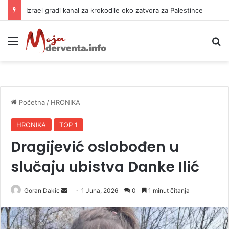
Izrael gradi kanal za krokodile oko zatvora za Palestince
Meni
P
Početna
/
HRONIKA
HRONIKA
TOP 1
Dragijević oslobođen u
slučaju ubistva Danke Ilić
Goran Dakic
S
1 Juna, 2026
0
1 minut čitanja
e
n
d