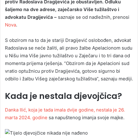
protiv Radoslava Dragijevića je obustavljen. Odluku
šaljemo na dve adrese, zaječarsko Više tužilaštvo i
advokatu Dragijevića –
saznaje se od nadležnih, prenosi
Nova
.
S obzirom na to da je stariji Dragijević oslobođen, advokat
Radoslava se neće žaliti, ali pravo žalbe Apelacionom sudu
u Nišu ima Više javno tužilaštvo u Zaječaru i to tri dana od
momenta prijema rješenja. “Obzirom da je Apelacioni sud
vratio optužnicu protiv Dragijevića, gotovo sigurno bi
odbilo i žalbu Višeg zaječarskog tužilaštva”, saznaju mediji.
Kada je nestala djevojčica?
Danka Ilić, koja je tada imala dvije godine, nestala je 26.
marta 2024. godine
sa napuštenog imanja svoje majke.