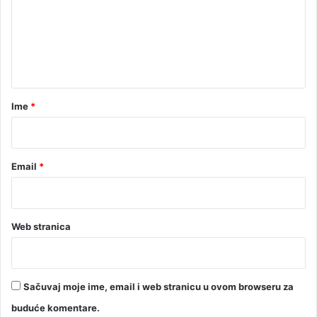
l
e
j
u
n
d
t
i
a
r
Ime
*
*
Email
*
Web stranica
Sačuvaj moje ime, email i web stranicu u ovom browseru za
buduće komentare.