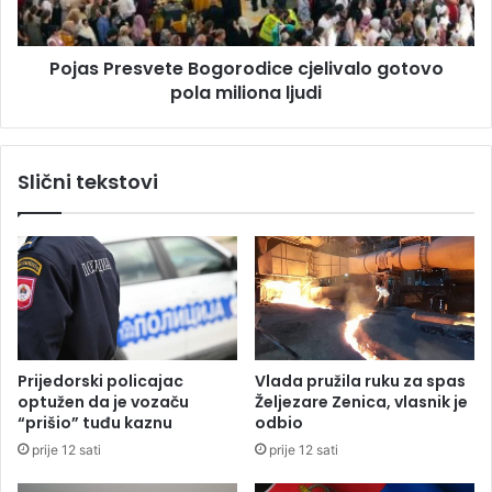
i
e
ć
s
Pojas Presvete Bogorodice cjelivalo gotovo
,
v
s
pola miliona ljudi
e
u
t
p
e
r
B
Slični tekstovi
u
o
g
g
a
o
H
r
a
o
l
d
i
i
d
c
a
e
Prijedorski policajac
Vlada pružila ruku za spas
B
c
optužen da je vozaču
Željezare Zenica, vlasnik je
e
j
“prišio” tuđu kaznu
odbio
š
e
prije 12 sati
prije 12 sati
l
l
i
i