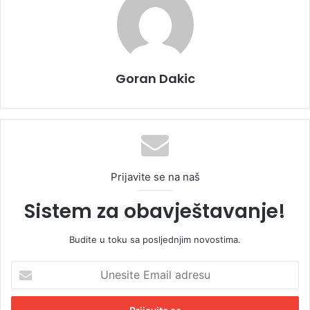
Goran Dakic
Prijavite se na naš
Sistem za obavještavanje!
Budite u toku sa posljednjim novostima.
U
n
e