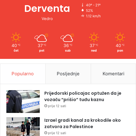
Derventa
40º - 21º
52%
1.12 km/h
Vedro
40
37
36
37
40
℃
℃
℃
℃
℃
čet
pet
sub
ned
pon
Popularno
Posljednje
Komentari
Prijedorski policajac optužen da je
vozaču “prišio” tuđu kaznu
prije 12 sati
Izrael gradi kanal za krokodile oko
zatvora za Palestince
prije 12 sati