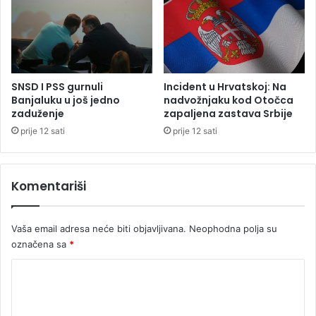
ć
v
a
a
l
o
g
o
SNSD I PSS gurnuli
Incident u Hrvatskoj: Na
t
Banjaluku u još jedno
nadvožnjaku kod Otočca
o
zaduženje
zapaljena zastava Srbije
v
prije 12 sati
prije 12 sati
o
p
o
Komentariši
l
a
m
Vaša email adresa neće biti objavljivana.
Neophodna polja su
i
označena sa
*
l
i
K
o
n
o
a
m