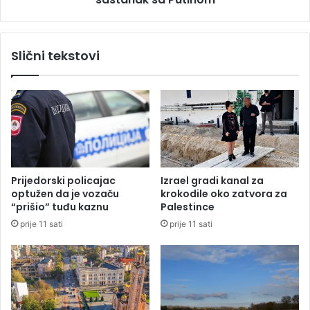
p
m
o
u
l
u
Slični tekstovi
i
S
c
a
a
n
j
k
a
t
c
P
e
t
e
Prijedorski policajac
Izrael gradi kanal za
r
optužen da je vozaču
krokodile oko zatvora za
b
“prišio” tuđu kaznu
Palestince
u
prije 11 sati
prije 11 sati
r
g
u
,
n
a