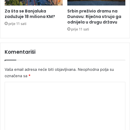
j
a
Za šta se Banjaluka
Srbin preživio dramu na
v
zadužuje 18 miliona KM?
Dunavu: Riječna struja ga
l
odnijela u drugu državu
prije 11 sati
j
prije 11 sati
e
n
s
Komentariši
a
s
t
Vaša email adresa neće biti objavljivana.
Neophodna polja su
a
označena sa
*
n
a
K
k
s
o
a
m
P
e
u
t
n
i
t