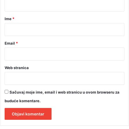
n
o
a
m
r
Ime
*
*
Email
*
Web stranica
Sačuvaj moje ime, email i web stranicu u ovom browseru za
buduće komentare.
A