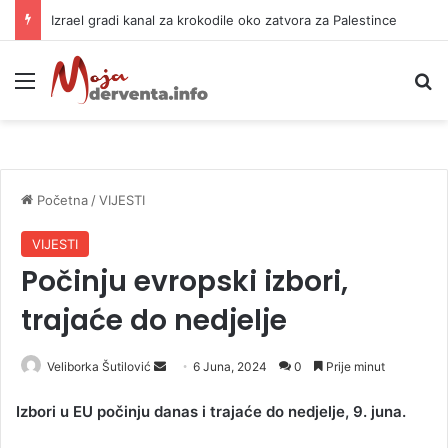
Izrael gradi kanal za krokodile oko zatvora za Palestince
Meni
P
Početna
/
VIJESTI
VIJESTI
Počinju evropski izbori,
trajaće do nedjelje
Veliborka Šutilović
S
6 Juna, 2024
0
Prije minut
e
Izbori u EU počinju danas i trajaće do nedjelje, 9. juna.
n
d