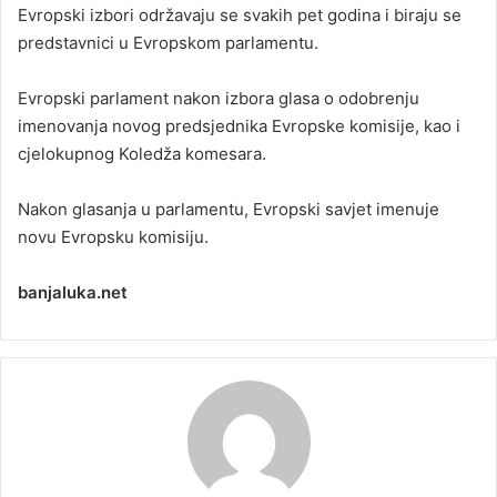
Evropski izbori održavaju se svakih pet godina i biraju se
a
predstavnici u Evropskom parlamentu.
n
e
Evropski parlament nakon izbora glasa o odobrenju
m
a
imenovanja novog predsjednika Evropske komisije, kao i
i
cjelokupnog Koledža komesara.
l
Nakon glasanja u parlamentu, Evropski savjet imenuje
novu Evropsku komisiju.
banjaluka.net