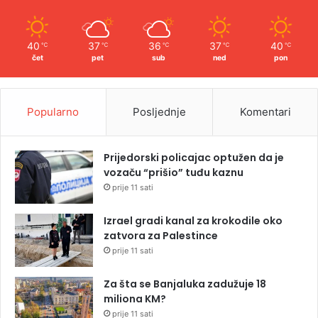
40
37
36
37
40
℃
℃
℃
℃
℃
čet
pet
sub
ned
pon
Popularno
Posljednje
Komentari
Prijedorski policajac optužen da je
vozaču “prišio” tuđu kaznu
prije 11 sati
Izrael gradi kanal za krokodile oko
zatvora za Palestince
prije 11 sati
Za šta se Banjaluka zadužuje 18
miliona KM?
prije 11 sati