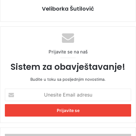
Veliborka Šutilović
Prijavite se na naš
Sistem za obavještavanje!
Budite u toku sa posljednjim novostima.
U
n
e
s
i
t
e