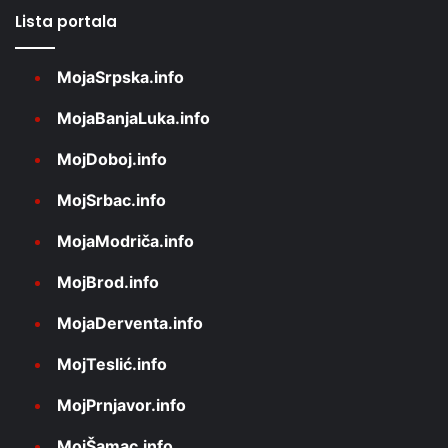
Lista portala
MojaSrpska.info
MojaBanjaLuka.info
MojDoboj.info
MojSrbac.info
MojaModriča.info
MojBrod.info
MojaDerventa.info
MojTeslić.info
MojPrnjavor.info
MojŠamac.info