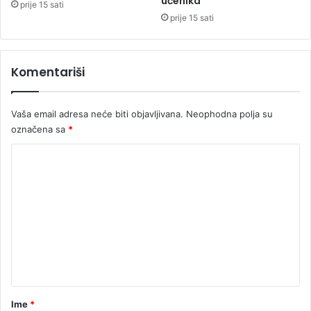
učenika
i
prije 15 sati
r
prije 15 sati
a
j
u
Komentariši
o
d
v
Vaša email adresa neće biti objavljivana.
Neophodna polja su
o
označena sa
*
z
o
K
t
o
p
a
m
d
e
a
i
n
z
t
M
o
a
s
r
Ime
*
t