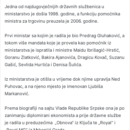
Jedna od najdugovječnijih državnih službenica u
ministarstvo je došla 1998. godine, a funkciju pomoćnika
ministra za trgovinu preuzela je 2006. godine.
Prvi ministar sa kojim je radila je bio Predrag Gluhaković, a
tokom više mandata koje je provela kao pomoćnik iz
ministarstva je ispratila i ministre Maidu Ibrišagić-Hrstić,
Goranu Zlatković, Bakira Ajanovića, Dragicu Kovač, Suzanu
Gašić, Sevlida Hurtića i Denisa Šulića.
Iz ministarstva je otišla u vrijeme dok njime upravlja Ned
Puhovac, a na njeno mjesto je imenovan Ljubiša
Markanović.
Prema biografiji na sajtu Vlade Republike Srpske ona je po
zanimanju diplomirani ekonomista a prije državne službe
je radila u preduzećima „Obnova“ iz Ključa te „Royal“ i
„Royal MG“ iz Mrkonjić Grada.