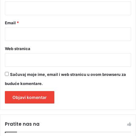
*
a
r
a
Email
*
Web stranica
Sačuvaj moje ime, email i web stranicu u ovom browseru za
buduće komentare.
A
l
Pratite nas na
t
e