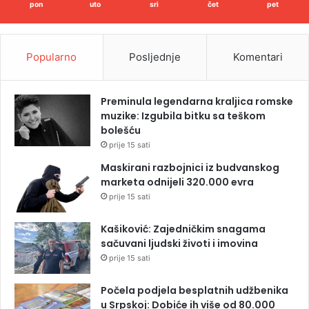
pon
uto
sri
čet
pet
Popularno
Posljednje
Komentari
Preminula legendarna kraljica romske
muzike: Izgubila bitku sa teškom
bolešću
prije 15 sati
Maskirani razbojnici iz budvanskog
marketa odnijeli 320.000 evra
prije 15 sati
Kašiković: Zajedničkim snagama
sačuvani ljudski životi i imovina
prije 15 sati
Počela podjela besplatnih udžbenika
u Srpskoj: Dobiće ih više od 80.000