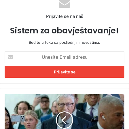
Prijavite se na naš
Sistem za obavještavanje!
Budite u toku sa posljednjim novostima.
U
n
e
s
i
t
e
E
G
m
e
a
j
i
t
l
s
a
: