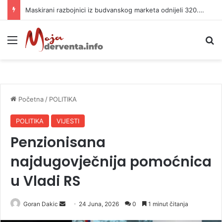
Maskirani razbojnici iz budvanskog marketa odnijeli 320.000 evra
Meni
P
Početna
/
POLITIKA
POLITIKA
VIJESTI
Penzionisana
najdugovječnija pomoćnica
u Vladi RS
Goran Dakic
S
24 Juna, 2026
0
1 minut čitanja
e