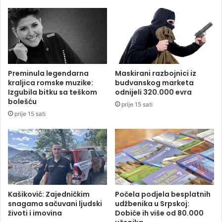
r
a
i
v
s
u
N
i
i
m
k
e
o
n
Preminula legendarna
Maskirani razbojnici iz
l
a
kraljica romske muzike:
budvanskog marketa
i
l
Izgubila bitku sa teškom
odnijeli 320.000 evra
ć
j
bolešću
prije 15 sati
u
prije 15 sati
d
i
k
o
j
i
b
l
Kašiković: Zajedničkim
Počela podjela besplatnih
o
snagama sačuvani ljudski
udžbenika u Srpskoj:
životi i imovina
Dobiće ih više od 80.000
k