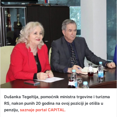
n
d
a
n
e
m
a
i
l
Dušanka Tegeltija, pomoćnik ministra trgovine i turizma
RS, nakon punih 20 godina na ovoj poziciji je otišla u
penziju,
saznaje portal CAPITAL.