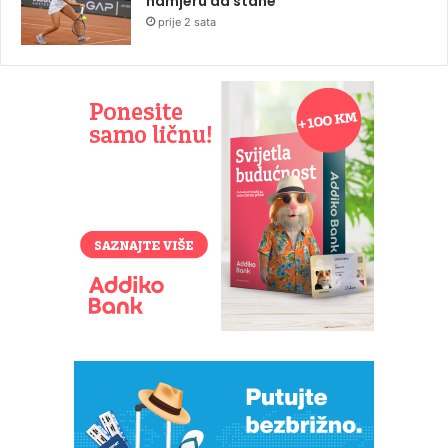
namjeru da stane
prije 2 sata