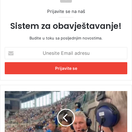
Prijavite se na naš
Sistem za obavještavanje!
Budite u toku sa posljednjim novostima.
U
n
e
s
i
t
e
E
Š
m
v
a
a
i
j
l
n
a
š
d
t