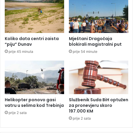
g
o
v
j
e
č
Koliko data centri zaista
Mještani Dragočaja
n
“piju” Dunav
blokirali magistralni put
i
prije 45 minuta
prije 54 minute
j
a
p
o
m
o
ć
n
Helikopter ponovo gasi
Službenik Suda BiH optužen
i
vatru u selima kod Trebinja
za pronevjeru skoro
c
197.000 KM
prije 2 sata
a
prije 2 sata
u
V