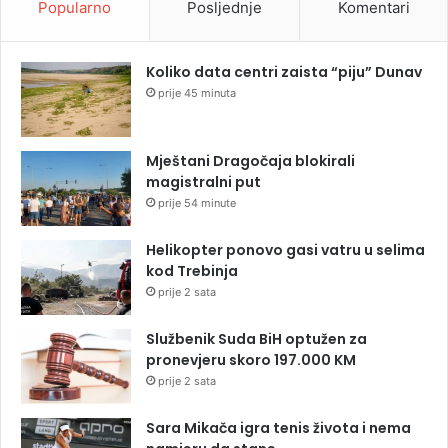
Popularno
Posljednje
Komentari
Koliko data centri zaista “piju” Dunav
prije 45 minuta
Mještani Dragočaja blokirali
magistralni put
prije 54 minute
Helikopter ponovo gasi vatru u selima
kod Trebinja
prije 2 sata
Službenik Suda BiH optužen za
pronevjeru skoro 197.000 KM
prije 2 sata
Sara Mikača igra tenis života i nema