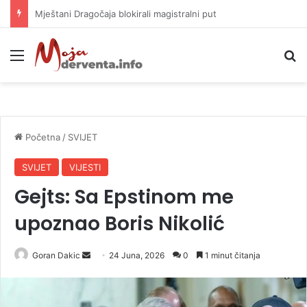
Helikopter ponovo gasi vatru u selima kod Trebinja
Meni
P
Početna
/
SVIJET
SVIJET
VIJESTI
Gejts: Sa Epstinom me
upoznao Boris Nikolić
Goran Dakic
S
24 Juna, 2026
0
1 minut čitanja
e
n
d