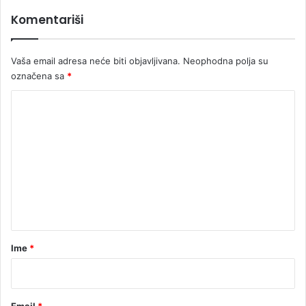
l
Komentariši
a
d
i
Vaša email adresa neće biti objavljivana.
Neophodna polja su
R
S
označena sa
*
K
o
m
e
n
t
a
r
Ime
*
*
Email
*