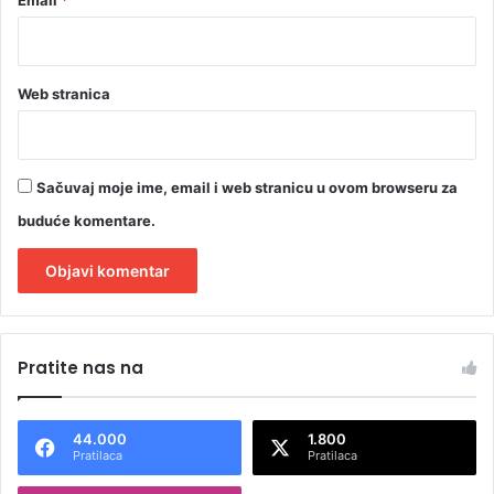
Web stranica
Sačuvaj moje ime, email i web stranicu u ovom browseru za
buduće komentare.
A
l
Pratite nas na
t
e
44.000
1.800
r
Pratilaca
Pratilaca
n