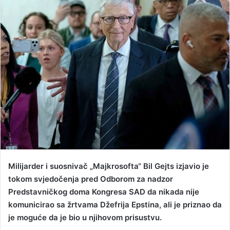
a
n
e
m
a
i
l
Milijarder i suosnivač „Majkrosofta“ Bil Gejts izjavio je
tokom svjedočenja pred Odborom za nadzor
Predstavničkog doma Kongresa SAD da nikada nije
komunicirao sa žrtvama Džefrija Epstina, ali je priznao da
je moguće da je bio u njihovom prisustvu.