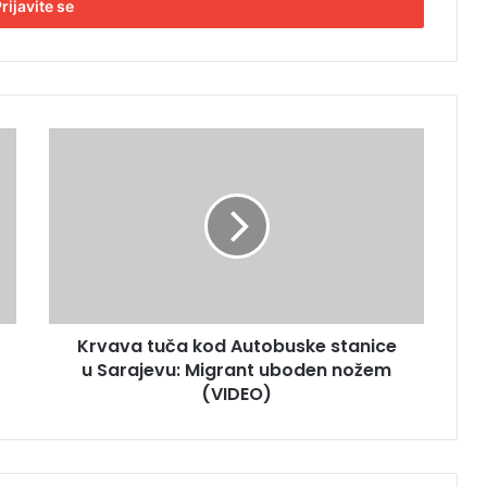
K
r
v
a
v
a
t
u
č
Krvava tuča kod Autobuske stanice
a
u Sarajevu: Migrant uboden nožem
k
o
(VIDEO)
d
A
u
t