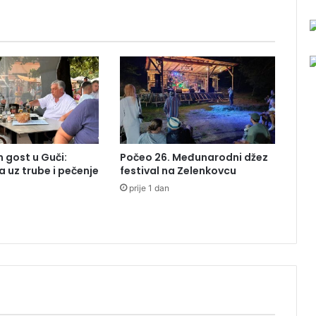
o
b
u
s
k
e
s
t
a
n
 gost u Guči:
Počeo 26. Međunarodni džez
i
a uz trube i pečenje
festival na Zelenkovcu
c
prije 1 dan
e
u
S
a
r
a
j
e
v