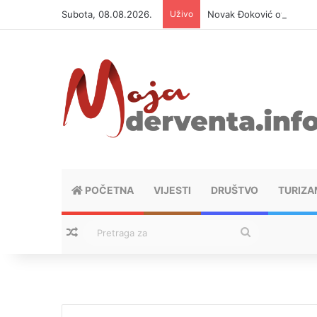
Subota, 08.08.2026.
Uživo
Novak Đoković otvorio du
POČETNA
VIJESTI
DRUŠTVO
TURIZA
Nasumični tekstovi
Pretraga
za