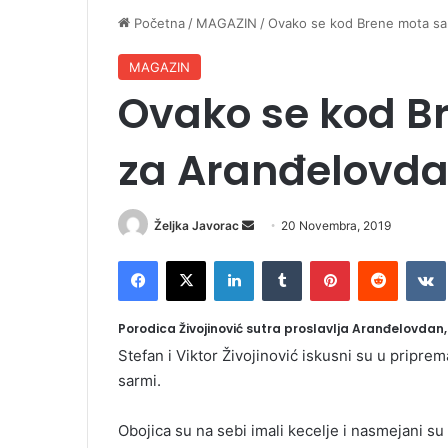
Početna
/
MAGAZIN
/
Ovako se kod Brene mota sa
MAGAZIN
Ovako se kod B
za Aranđelovda
Željka Javorac
S
20 Novembra, 2019
e
Facebook
X
LinkedIn
Tumblr
Pinterest
Reddit
VK
n
d
a
Porodica Živojinović sutra proslavlja Aranđelovdan,
n
Stefan i Viktor Živojinović iskusni su u priprem
e
sarmi.
m
a
Obojica su na sebi imali kecelje i nasmejani 
i