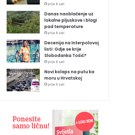
prije 8 sati
Danas naoblačenje uz
lokalne pljuskove i blagi
pad temperature
prije 8 sati
Decenija na Interpolovoj
listi: Gdje se krije
Slobodanka Tošić?
prije 8 sati
Novi kolaps na putu ka
moru u Hrvatskoj
prije 9 sati