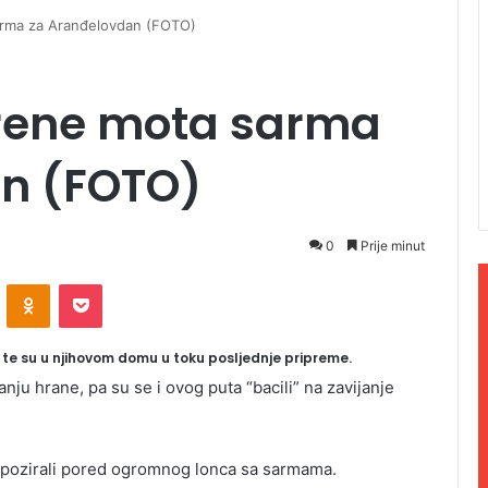
rma za Aranđelovdan (FOTO)
rene mota sarma
n (FOTO)
0
Prije minut
ontakte
Odnoklassniki
Pocket
 te su u njihovom domu u toku posljednje pripreme.
anju hrane, pa su se i ovog puta “bacili” na zavijanje
su pozirali pored ogromnog lonca sa sarmama.