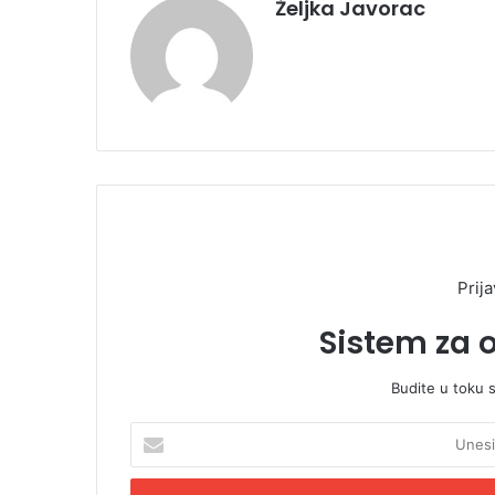
Željka Javorac
Prija
Sistem za 
Budite u toku 
U
n
e