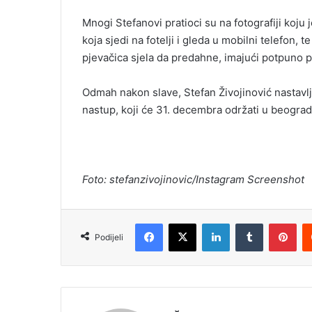
l
Mnogi Stefanovi pratioci su na fotografiji koju 
koja sjedi na fotelji i gleda u mobilni telefon, 
pjevačica sjela da predahne, imajući potpuno p
Odmah nakon slave, Stefan Živojinović nastavl
nastup, koji će 31. decembra održati u beogra
Foto: stefanzivojinovic/Instagram Screenshot
Facebook
X
LinkedIn
Tumblr
Pinterest
Podijeli