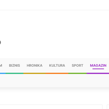
šu: “Taj poraz me uništio”
M
BIZNIS
HRONIKA
KULTURA
SPORT
MAGAZIN