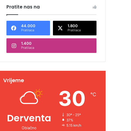
Pratite nas na
44.000
1.800
Pratilaca
Pratilaca
1.400
Pratilaca
Vrijeme
30
℃
Derventa
30º - 25º
37%
5.15 km/h
Oblačno