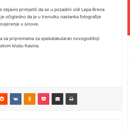
je objavio primjetili da se u pozadini vidi Lepa Brena
te je očigledno da je u trenutku nastanka fotografije
ovjerenje u sinove.
ja sa pripremama za spekatakularan novogodišnji
dskom klubu Kasina.
Reddit
VKontakte
Odnoklassniki
Pocket
Podijeli putem Emaila
Odštampaj