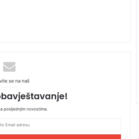
vite se na naš
obavještavanje!
sa posljednjim novostima.