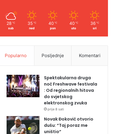
28
35
40
40
36
℃
℃
℃
℃
℃
sub
ned
pon
uto
sri
Popularno
Posljednje
Komentari
Spektakularna druga
noć Freshwave festivala
: Od regionalnih hitova
do svjetskog
elektronskog zvuka
prije 8 sati
Novak Đoković otvorio
dušu: “Taj poraz me
uništio”