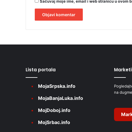
o
Sačuvaj moje ime, email i web stranicu u ovom 
d
a
P
A
a
z
l
a
t
r
i
e
ć
r
Lista portala
Market
n
a
MojaSrpska.info
Pogledajt
t
na dugme
i
MojaBanjaLuka.info
v
MojDoboj.info
e
Mark
MojSrbac.info
: