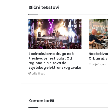
i
Slični tekstovi
s
p
r
e
d
F
e
d
e
Spektakularna druga noć
Neočekivan
r
Freshwave festivala : Od
Orban uživ
a
regionalnih hitova do
prije 1 dan
l
svjetskog elektronskog zvuka
n
prije 8 sati
o
g
p
a
r
Komentariši
l
a