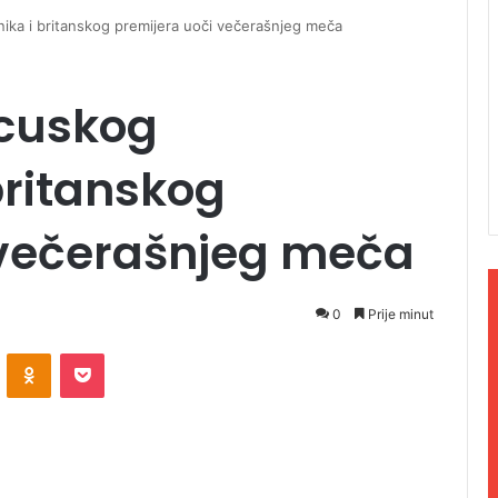
ika i britanskog premijera uoči večerašnjeg meča
ncuskog
britanskog
 večerašnjeg meča
0
Prije minut
ontakte
Odnoklassniki
Pocket