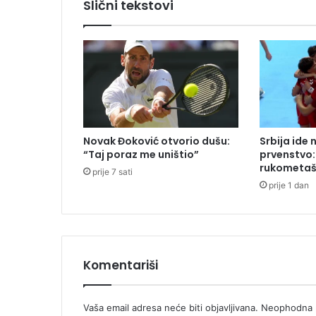
Slični tekstovi
u
j
e
p
u
š
e
n
j
Novak Đoković otvorio dušu:
Srbija ide 
e
“Taj poraz me uništio”
prvenstvo:
m
rukometaša
prije 7 sati
a
prije 1 dan
r
i
h
u
a
n
Komentariši
e
?
Vaša email adresa neće biti objavljivana.
Neophodna p