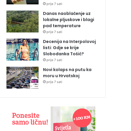
prije 7 sati
Danas naoblačenje uz
lokalne pljuskove i blagi
pad temperature
prije 7 sati
Decenija na Interpolovoj
listi: Gdje se krije
Slobodanka Tošić?
prije 7 sati
Novi kolaps na putu ka
moru u Hrvatskoj
prije 7 sati