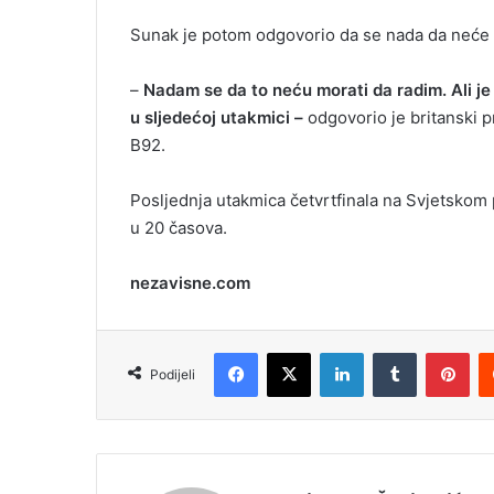
Sunak je potom odgovorio da se nada da neće t
–
Nadam se da to neću morati da radim. Ali j
u sljedećoj utakmici –
odgovorio je britanski pr
B92.
Posljednja utakmica četvrtfinala na Svjetskom 
u 20 časova.
nezavisne.com
Facebook
X
LinkedIn
Tumblr
Pinterest
Podijeli