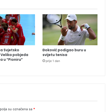
v
a
r
a
j
u
s
e
u
na Svjetsko
Đoković podigao buru u
m
 Velika pobjeda
svijetu tenisa
a
 u “Pioniru”
prije 1 dan
l
e
r
u
d
n
i
k
e
z
olja su označena sa
*