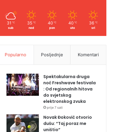
31
35
40
40
36
℃
℃
℃
℃
℃
sub
ned
pon
uto
sri
Popularno
Posljednje
Komentari
Spektakularna druga
noć Freshwave festivala
: Od regionalnih hitova
do svjetskog
elektronskog zvuka
prije 7 sati
Novak Đoković otvorio
dušu: “Taj poraz me
uništio”