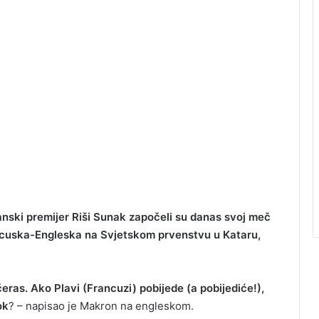
nski premijer Riši Sunak započeli su danas svoj meč
ancuska-Engleska na Svjetskom prvenstvu u Kataru,
ras. Ako Plavi (Francuzi) pobijede (a pobijediće!),
ok
? – napisao je Makron na engleskom.