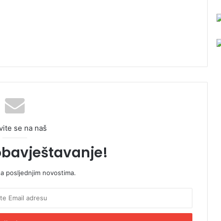
vite se na naš
obavještavanje!
sa posljednjim novostima.