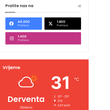
Pratite nas na
44.000
1.800
Pratilaca
Pratilaca
1.400
Pratilaca
Vrijeme
31
℃
Derventa
31º - 25º
31%
3.61 km/h
Oblačno