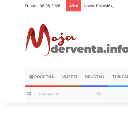
Subota, 08.08.2026.
Uživo
Novak Đoković otvorio du
POČETNA
VIJESTI
DRUŠTVO
TURIZA
Nasumični tekstovi
Pretraga
za