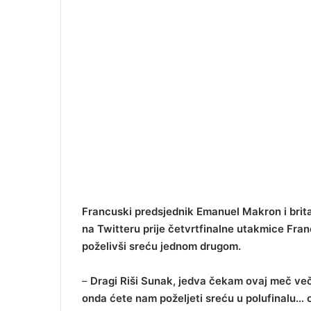
Francuski predsjednik Emanuel Makron i brita
na Twitteru prije četvrtfinalne utakmice Fr
poželivši sreću jednom drugom.
–
Dragi Riši Sunak, jedva čekam ovaj meč veče
onda ćete nam poželjeti sreću u polufinalu… 