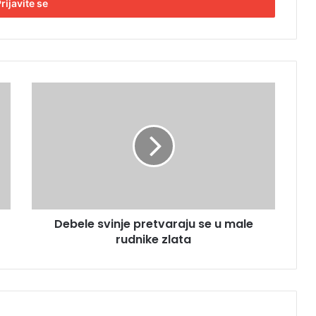
D
e
b
e
l
e
s
v
i
Debele svinje pretvaraju se u male
n
rudnike zlata
j
e
p
r
e
t