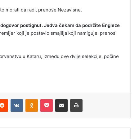
o morati da radi, prenose Nezavisne.
e dogovor postignut. Jedva čekam da podržite Engleze
emijer koji je postavio smajlija koji namiguje. prenosi
prvenstvu u Kataru, između ove dvije selekcije, počine
Reddit
VKontakte
Odnoklassniki
Pocket
Podijeli putem Emaila
Odštampaj