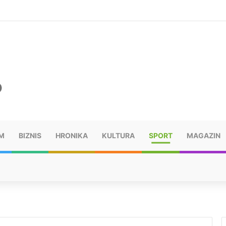
šu: “Taj poraz me uništio”
M
BIZNIS
HRONIKA
KULTURA
SPORT
MAGAZIN