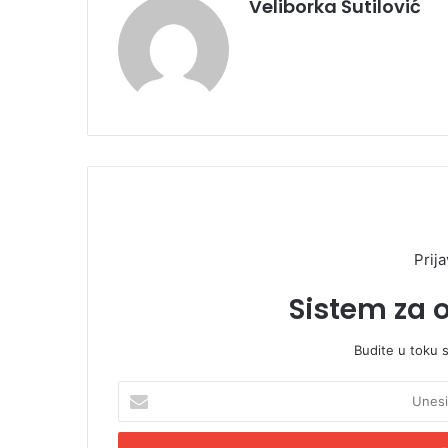
Veliborka Šutilović
Prija
Sistem za 
Budite u toku 
U
n
e