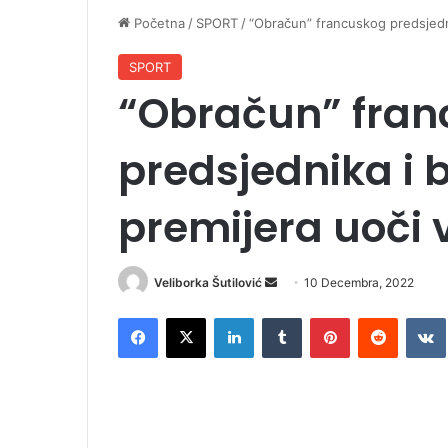
Početna
/
SPORT
/
“Obračun” francuskog predsjedn
SPORT
“Obračun” fra
predsjednika i 
premijera uoči
Veliborka Šutilović
S
10 Decembra, 2022
e
Facebook
X
LinkedIn
Tumblr
Pinterest
Reddit
VK
n
d
a
n
e