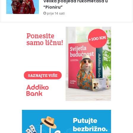
Velika pobjeda rukometaša u
“Pioniru”
prije 14 sati