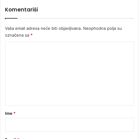
Komentariši
Vaša email adresa neće biti objavljivana.
Neophodna polja su
označena sa
*
K
o
m
e
n
t
a
r
Ime
*
*