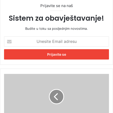
Prijavite se na naš
Sistem za obavještavanje!
Budite u toku sa posljednjim novostima.
U
n
e
s
i
t
e
E
D
m
o
a
d
i
i
l
k
a
:
d
Š
r