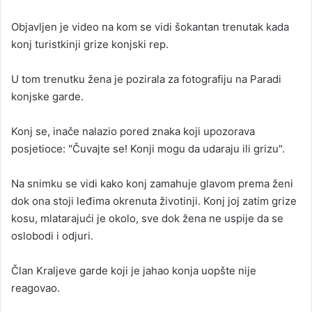
a
Objavljen je video na kom se vidi šokantan trenutak kada
n
konj turistkinji grize konjski rep.
e
m
a
U tom trenutku žena je pozirala za fotografiju na Paradi
i
konjske garde.
l
Konj se, inače nalazio pored znaka koji upozorava
posjetioce: "Čuvajte se! Konji mogu da udaraju ili grizu".
Na snimku se vidi kako konj zamahuje glavom prema ženi
dok ona stoji leđima okrenuta životinji. Konj joj zatim grize
kosu, mlatarajući je okolo, sve dok žena ne uspije da se
oslobodi i odjuri.
Član Kraljeve garde koji je jahao konja uopšte nije
reagovao.