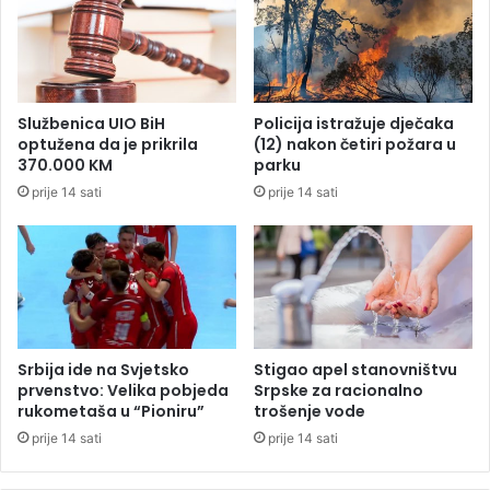
j
s
e
a
n
b
j
a
i
n
Službenica UIO BiH
Policija istražuje dječaka
v
j
optužena da je prikrila
(12) nakon četiri požara u
a
o
370.000 KM
parku
t
l
prije 14 sati
prije 14 sati
i
u
u
č
S
k
r
i
p
h
s
u
k
l
o
i
Srbija ide na Svjetsko
Stigao apel stanovništvu
j
c
prvenstvo: Velika pobjeda
Srpske za racionalno
rukometaša u “Pioniru”
trošenje vode
a
prije 14 sati
prije 14 sati