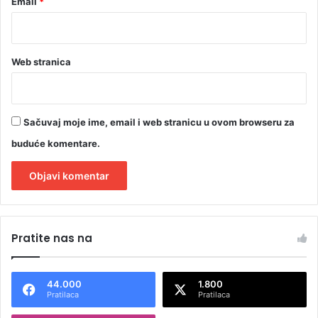
Email
*
Web stranica
Sačuvaj moje ime, email i web stranicu u ovom browseru za
buduće komentare.
A
l
Pratite nas na
t
e
44.000
1.800
r
Pratilaca
Pratilaca
n