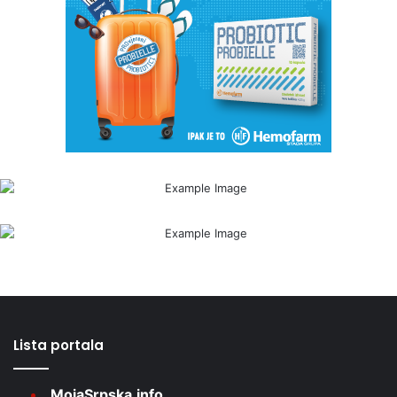
Lista portala
MojaSrpska.info