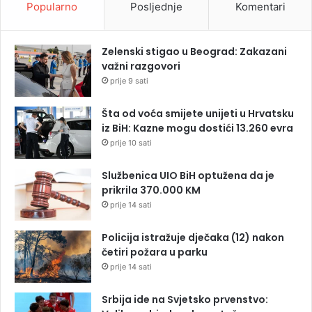
Popularno
Posljednje
Komentari
Zelenski stigao u Beograd: Zakazani
važni razgovori
prije 9 sati
Šta od voća smijete unijeti u Hrvatsku
iz BiH: Kazne mogu dostići 13.260 evra
prije 10 sati
Službenica UIO BiH optužena da je
prikrila 370.000 KM
prije 14 sati
Policija istražuje dječaka (12) nakon
četiri požara u parku
prije 14 sati
Srbija ide na Svjetsko prvenstvo: