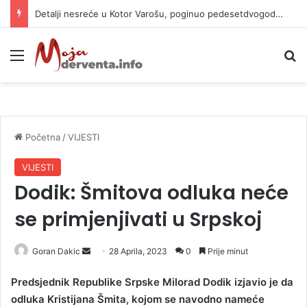
Detalji nesreće u Kotor Varošu, poginuo pedesetdvogodišnjak
Meni
P
Početna
/
VIJESTI
VIJESTI
Dodik: Šmitova odluka neće
se primjenjivati u Srpskoj
Goran Dakic
S
28 Aprila, 2023
0
Prije minut
e
Predsjednik Republike Srpske Milorad Dodik izjavio je da
n
odluka Kristijana Šmita, kojom se navodno nameće
d