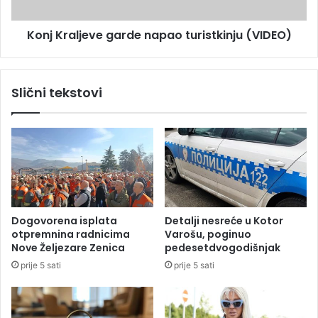
m
l
e
j
n
Konj Kraljeve garde napao turistkinju (VIDEO)
e
t
v
a
e
F
g
Slični tekstovi
B
a
i
r
H
d
n
e
i
n
s
a
u
p
n
a
a
o
Dogovorena isplata
Detalji nesreće u Kotor
j
t
otpremnina radnicima
Varošu, poginuo
a
u
Nove Željezare Zenica
pedesetdvogodišnjak
v
r
prije 5 sati
prije 5 sati
l
i
j
s
e
t
n
k