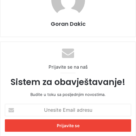
Goran Dakic
Prijavite se na naš
Sistem za obavještavanje!
Budite u toku sa posljednjim novostima.
U
n
e
s
i