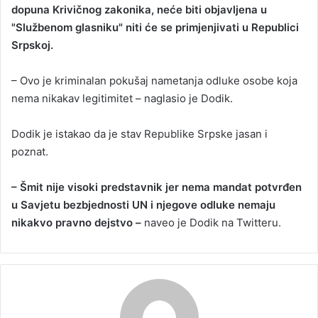
dopuna Krivičnog zakonika, neće biti objavljena u
a
"Službenom glasniku" niti će se primjenjivati u Republici
n
Srpskoj.
e
m
a
– Ovo je kriminalan pokušaj nametanja odluke osobe koja
i
nema nikakav legitimitet – naglasio je Dodik.
l
Dodik je istakao da je stav Republike Srpske jasan i
poznat.
– Šmit nije visoki predstavnik jer nema mandat potvrđen
u Savjetu bezbjednosti UN i njegove odluke nemaju
nikakvo pravno dejstvo –
naveo je Dodik na Twitteru.