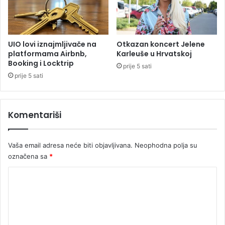
i
i
p
n
o
j
l
u
UIO lovi iznajmljivače na
Otkazan koncert Jelene
i
(
platformama Airbnb,
Karleuše u Hrvatskoj
c
Booking i Locktrip
V
prije 5 sati
i
I
prije 5 sati
j
D
i
E
O
Komentariši
)
Vaša email adresa neće biti objavljivana.
Neophodna polja su
označena sa
*
K
o
m
e