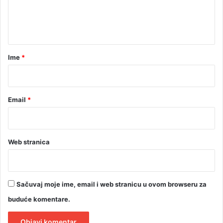
n
t
a
r
Ime
*
*
Email
*
Web stranica
Sačuvaj moje ime, email i web stranicu u ovom browseru za
buduće komentare.