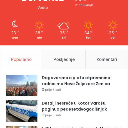
45%
1.18 km/h
Vedro
23
38
35
34
35
℃
℃
℃
℃
℃
pon
uto
sri
čet
pet
Popularno
Posljednje
Komentari
Dogovorena isplata otpremnina
radnicima Nove Željezare Zenica
prije 5 sati
Detalji nesreće u Kotor Varošu,
poginuo pedesetdvogodišnjak
prije 5 sati