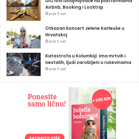
UIO lovi iznajmljivače na platformama
Airbnb, Booking i Locktrip
prije 5 sati
Otkazan koncert Jelene Karleuše u
Hrvatskoj
prije 5 sati
Katastrofa u Kolumbiji: Ima mrtvih i
nestalih, ljudi zarobljeni u ruševinama
prije 5 sati