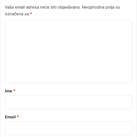
o
k
Vaša email adresa neće biti objavljivana.
Neophodna polja su
j
u
označena sa
*
p
i
K
j
o
a
c
m
i
e
n
t
a
r
Ime
*
*
Email
*