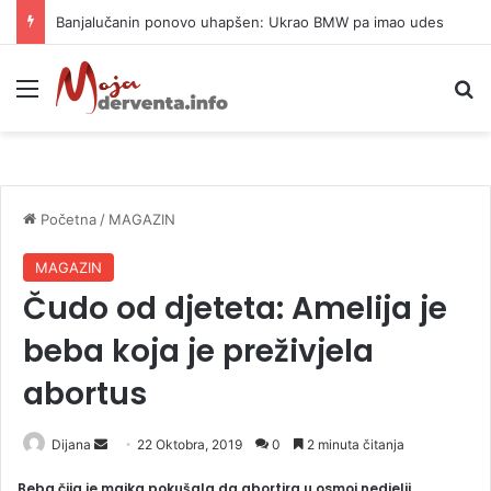
Banjalučanin ponovo uhapšen: Ukrao BMW pa imao udes
Meni
P
Početna
/
MAGAZIN
MAGAZIN
Čudo od djeteta: Amelija je
beba koja je preživjela
abortus
Dijana
S
22 Oktobra, 2019
0
2 minuta čitanja
e
Beba čija je majka pokušala da abortira u osmoj nedjelji