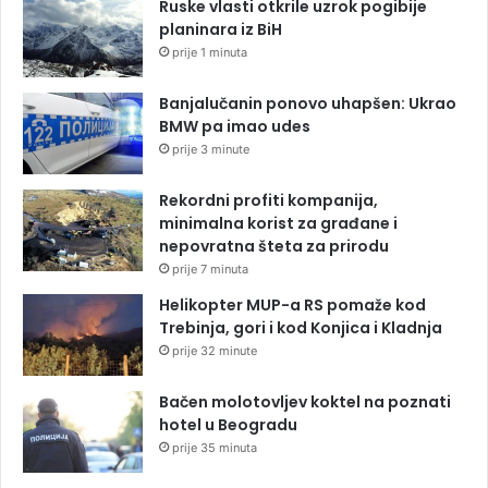
Ruske vlasti otkrile uzrok pogibije
planinara iz BiH
prije 1 minuta
Banjalučanin ponovo uhapšen: Ukrao
BMW pa imao udes
prije 3 minute
Rekordni profiti kompanija,
minimalna korist za građane i
nepovratna šteta za prirodu
prije 7 minuta
Helikopter MUP-a RS pomaže kod
Trebinja, gori i kod Konjica i Kladnja
prije 32 minute
Bačen molotovljev koktel na poznati
hotel u Beogradu
prije 35 minuta