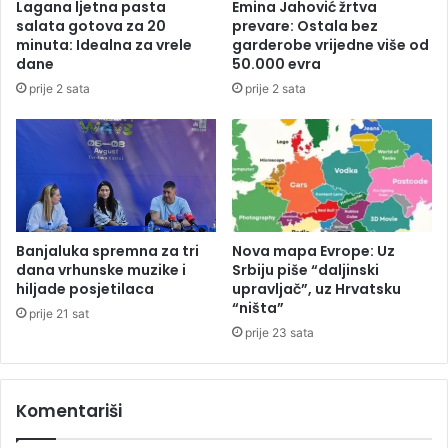
Lagana ljetna pasta
Emina Jahović žrtva
v
o
salata gotova za 20
prevare: Ostala bez
i
t
minuta: Idealna za vrele
garderobe vrijedne više od
o
o
dane
50.000 evra
d
r
prije 2 sata
prije 2 sata
2
V
0
a
0
r
k
o
i
š
l
i
o
p
g
o
Banjaluka spremna za tri
Nova mapa Evrope: Uz
r
d
dana vrhunske muzike i
Srbiju piše “daljinski
a
hiljade posjetilaca
upravljač”, uz Hrvatsku
n
“ništa”
m
i
prije 21 sat
a
o
prije 23 sata
n
o
a
s
N
t
Komentariši
o
a
v
v