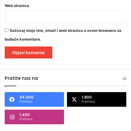
Web stranica
Sačuvaj moje ime, email i web stranicu u ovom browseru za
buduće komentare.
A
l
Pratite nas na
t
e
44.000
1.800
r
Pratilaca
Pratilaca
n
1.400
a
Pratilaca
t