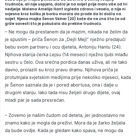
n
trudnoće, ali nije uspjela, došla je na svijet prije malo više od tri
nedjelje. Malena Amelija Hant izgleda zdravo i veselo, a nije ni
d
svjesna kroz koliku je borbu morala da prođe da bi došla na
a
svijet. Njena majka Šenon Skiner (20) kaže da ne zna šta će od
griže savesti što je pokušala da prekine trudnoću.
n
e
– Ne mogu da prestanem da je mazim, nikada ne želim da
m
je spustim – priča Šenon za „Dejli Mejl“ nježno predajući
a
bebu svom partneru i ocu djeteta, Antoniju Hantu (24).
i
Njihova starija ćerka Lejsu (14 meseci) nježno ljubi mlađu
l
sestru u čelo. Ova srećna pordica danas uživa, ali ne tako
davno, prolazili su kroz pravu dramu. Njihova priča je
protutnjala svjetskim medijima prije nekoliko mjeseci, kada
je Šenon saznala da je i pored abortusa, ona i dalje u
drugom stanju. Iako tada nisu željeli drugo dijete, ovaj
mladi par je sada presrećan.
– Zovemo je našim čudom od deteta, jer jednostavno ne
znamo kako je mogla da preživi. Mora da je žarko željela
da bude ovdje. Kada je gledam kako spava, ne mogu da