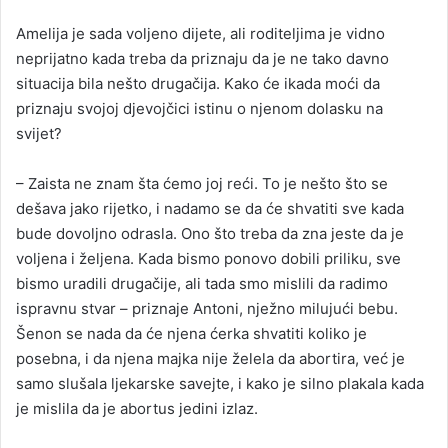
Amelija je sada voljeno dijete, ali roditeljima je vidno
neprijatno kada treba da priznaju da je ne tako davno
situacija bila nešto drugačija. Kako će ikada moći da
priznaju svojoj djevojčici istinu o njenom dolasku na
svijet?
– Zaista ne znam šta ćemo joj reći. To je nešto što se
dešava jako rijetko, i nadamo se da će shvatiti sve kada
bude dovoljno odrasla. Ono što treba da zna jeste da je
voljena i željena. Kada bismo ponovo dobili priliku, sve
bismo uradili drugačije, ali tada smo mislili da radimo
ispravnu stvar – priznaje Antoni, nježno milujući bebu.
Šenon se nada da će njena ćerka shvatiti koliko je
posebna, i da njena majka nije želela da abortira, već je
samo slušala ljekarske savejte, i kako je silno plakala kada
je mislila da je abortus jedini izlaz.