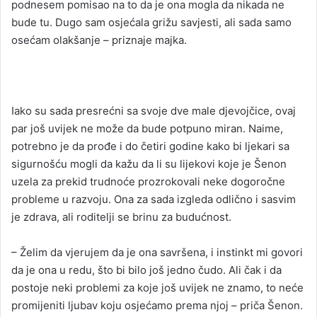
podnesem pomisao na to da je ona mogla da nikada ne
bude tu. Dugo sam osjećala grižu savjesti, ali sada samo
osećam olakšanje – priznaje majka.
Iako su sada presrećni sa svoje dve male djevojčice, ovaj
par još uvijek ne može da bude potpuno miran. Naime,
potrebno je da prođe i do četiri godine kako bi ljekari sa
sigurnošću mogli da kažu da li su lijekovi koje je Šenon
uzela za prekid trudnoće prozrokovali neke dogoročne
probleme u razvoju. Ona za sada izgleda odlično i sasvim
je zdrava, ali roditelji se brinu za budućnost.
– Želim da vjerujem da je ona savršena, i instinkt mi govori
da je ona u redu, što bi bilo još jedno čudo. Ali čak i da
postoje neki problemi za koje još uvijek ne znamo, to neće
promijeniti ljubav koju osjećamo prema njoj – priča Šenon.