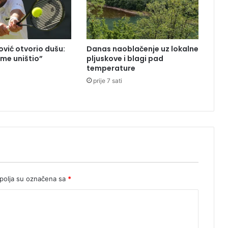
t
u
z
a
vić otvorio dušu:
Danas naoblačenje uz lokalne
N
 me uništio”
pljuskove i blagi pad
S
temperature
R
prije 7 sati
S
,
V
i
t
o
m
i
r
olja su označena sa
*
P
o
p
o
v