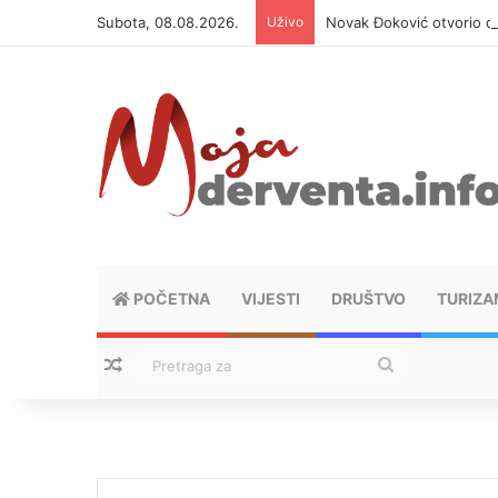
Subota, 08.08.2026.
Uživo
Novak Đoković otvorio du
POČETNA
VIJESTI
DRUŠTVO
TURIZA
Nasumični tekstovi
Pretraga
za