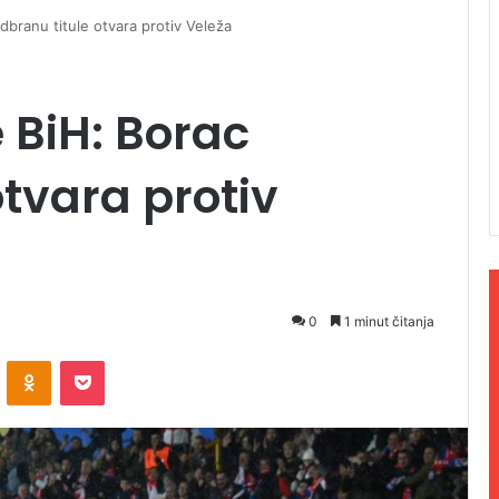
dbranu titule otvara protiv Veleža
 BiH: Borac
otvara protiv
0
1 minut čitanja
ontakte
Odnoklassniki
Pocket