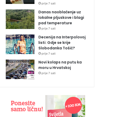
prije 7 sati
Danas naoblačenje uz
lokalne pljuskove i blagi
pad temperature
prije 7 sati
Decenija na Interpolovoj
listi: Gdje se krije
Slobodanka Tošić?
prije 7 sati
Novi kolaps na putu ka
moru u Hrvatskoj
prije 7 sati