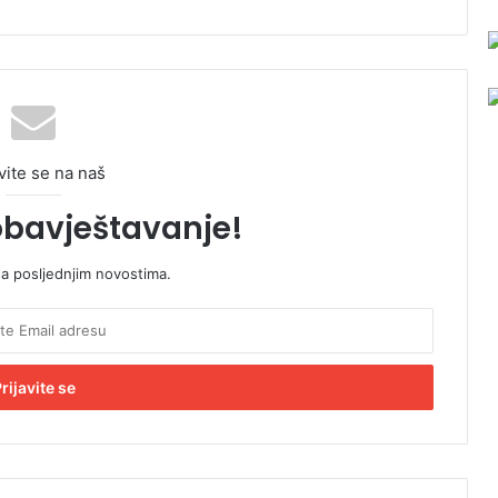
vite se na naš
obavještavanje!
sa posljednjim novostima.