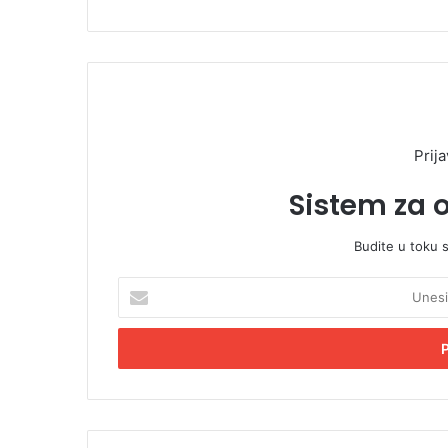
Prija
Sistem za 
Budite u toku 
U
n
e
s
i
t
e
E