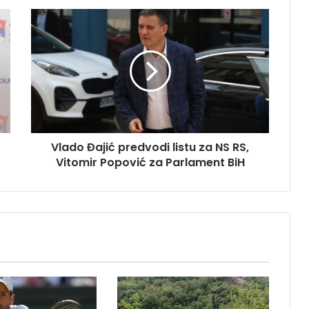
V
l
a
d
o
Đ
a
j
i
Vlado Đajić predvodi listu za NS RS,
ć
Vitomir Popović za Parlament BiH
p
r
e
d
v
o
d
i
l
i
s