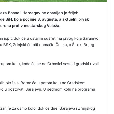
za Bosne i Hercegovine obavljen je žrijeb
e BiH, koja počinje 8. avgusta, a aktuelni prvak
erenu protiv mostarskog Veleža.
an ispit, dok će u ostalim susretima prvog kola Sarajevo
u BSK, Zrinjski će biti domaćin Čeliku, a Široki Brijeg
ugom kolu, kada će se na Grbavici sastati gradski rivali
likih okršaja. Borac će u petom kolu na Gradskom
m kolu gostovati Sarajevu. U sedmom kolu na programu
zan je za osmo kolo, dok će duel Sarajeva i Zrinjskog