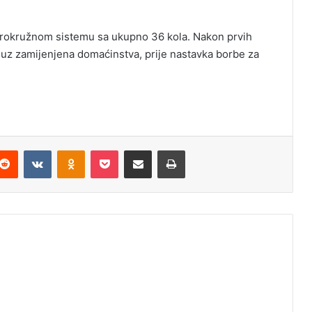
erokružnom sistemu sa ukupno 36 kola. Nakon prvih
, uz zamijenjena domaćinstva, prije nastavka borbe za
Reddit
VKontakte
Odnoklassniki
Pocket
Podijeli putem Emaila
Odštampaj