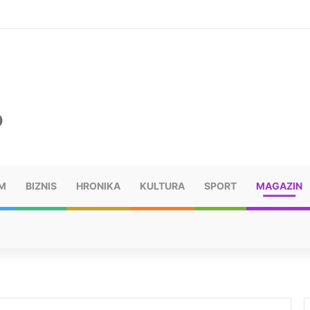
šu: “Taj poraz me uništio”
M
BIZNIS
HRONIKA
KULTURA
SPORT
MAGAZIN