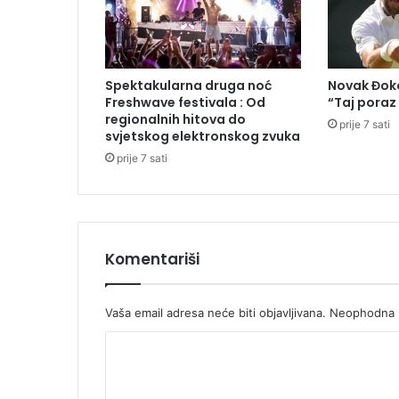
-
a
z
a
Spektakularna druga noć
Novak Đoko
i
Freshwave festivala : Od
“Taj poraz
z
regionalnih hitova do
prije 7 sati
b
svjetskog elektronskog zvuka
o
prije 7 sati
r
e
2
0
2
Komentariši
6
:
O
Vaša email adresa neće biti objavljivana.
Neophodna p
d
p
K
r
o
o
f
m