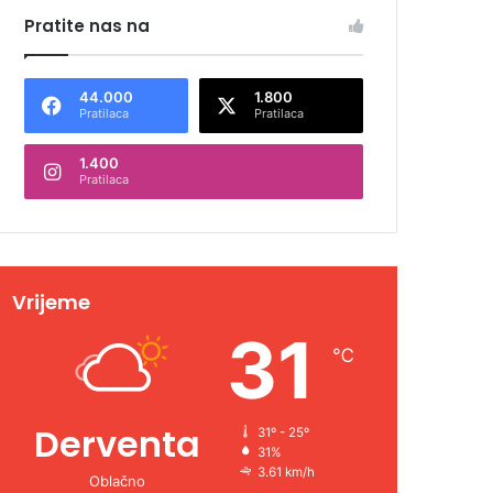
Pratite nas na
44.000
1.800
Pratilaca
Pratilaca
1.400
Pratilaca
Vrijeme
31
℃
Derventa
31º - 25º
31%
3.61 km/h
Oblačno