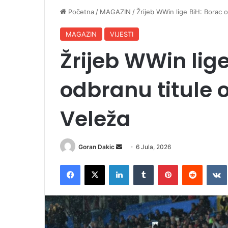
Početna
/
MAGAZIN
/
Žrijeb WWin lige BiH: Borac o
MAGAZIN
VIJESTI
Žrijeb WWin lige
odbranu titule 
Veleža
Goran Dakic
S
6 Jula, 2026
e
Facebook
X
LinkedIn
Tumblr
Pinterest
Reddit
VK
n
d
a
n
e