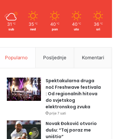
31
35
40
40
36
℃
℃
℃
℃
℃
sub
ned
pon
uto
sri
Popularno
Posljednje
Komentari
Spektakularna druga
noć Freshwave festivala
: Od regionalnih hitova
do svjetskog
elektronskog zvuka
prije 7 sati
Novak Đoković otvorio
dušu: “Taj poraz me
uništio”