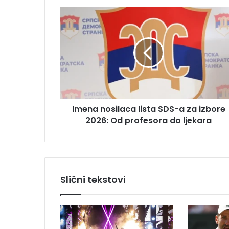
m
I
a
m
i
e
l
n
a
a
d
n
r
o
e
s
s
i
u
Imena nosilaca lista SDS-a za izbore
l
2026: Od profesora do ljekara
a
c
a
l
i
s
Slični tekstovi
t
a
S
D
S