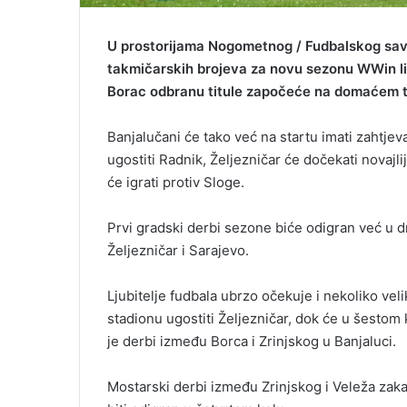
U prostorijama Nogometnog / Fudbalskog save
takmičarskih brojeva za novu sezonu WWin lig
Borac odbranu titule započeće na domaćem t
Banjalučani će tako već na startu imati zahtjev
ugostiti Radnik, Željezničar će dočekati novajlij
će igrati protiv Sloge.
Prvi gradski derbi sezone biće odigran već u dr
Željezničar i Sarajevo.
Ljubitelje fudbala ubrzo očekuje i nekoliko ve
stadionu ugostiti Željezničar, dok će u šesto
je derbi između Borca i Zrinjskog u Banjaluci.
Mostarski derbi između Zrinjskog i Veleža zaka