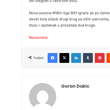
biti odigran u četvrtom kolu.
Nova sezona WWin lige BiH igraće se po četv
devet kola slijedi drugi krug sa istim parovima
titulu i opstanak u preostala dva kruga.
Nezavisne
Facebook
X
LinkedIn
Tumblr
Pinterest
Podijeli
Goran Dakic