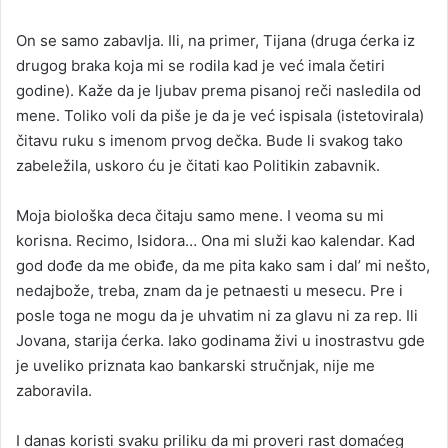
On se samo zabavlja. Ili, na primer, Tijana (druga ćerka iz
drugog braka koja mi se rodila kad je već imala četiri
godine). Kaže da je ljubav prema pisanoj reči nasledila od
mene. Toliko voli da piše je da je već ispisala (istetovirala)
čitavu ruku s imenom prvog dečka. Bude li svakog tako
zabeležila, uskoro ću je čitati kao Politikin zabavnik.
Moja biološka deca čitaju samo mene. I veoma su mi
korisna. Recimo, Isidora… Ona mi služi kao kalendar. Kad
god dođe da me obiđe, da me pita kako sam i dal’ mi nešto,
nedajbože, treba, znam da je petnaesti u mesecu. Pre i
posle toga ne mogu da je uhvatim ni za glavu ni za rep. Ili
Jovana, starija ćerka. Iako godinama živi u inostrastvu gde
je uveliko priznata kao bankarski stručnjak, nije me
zaboravila.
I danas koristi svaku priliku da mi proveri rast domaćeg