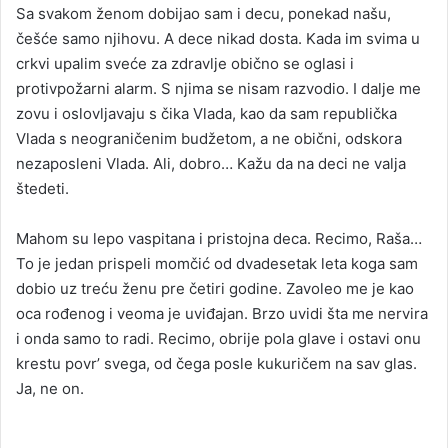
Sa svakom ženom dobijao sam i decu, ponekad našu,
češće samo njihovu. A dece nikad dosta. Kada im svima u
crkvi upalim sveće za zdravlje obično se oglasi i
protivpožarni alarm. S njima se nisam razvodio. I dalje me
zovu i oslovljavaju s čika Vlada, kao da sam republička
Vlada s neograničenim budžetom, a ne obični, odskora
nezaposleni Vlada. Ali, dobro… Kažu da na deci ne valja
štedeti.
Mahom su lepo vaspitana i pristojna deca. Recimo, Raša…
To je jedan prispeli momčić od dvadesetak leta koga sam
dobio uz treću ženu pre četiri godine. Zavoleo me je kao
oca rođenog i veoma je uviđajan. Brzo uvidi šta me nervira
i onda samo to radi. Recimo, obrije pola glave i ostavi onu
krestu povr’ svega, od čega posle kukuričem na sav glas.
Ja, ne on.