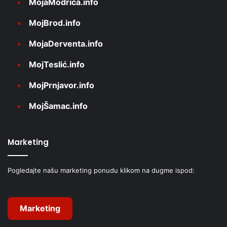
MojaModriča.info
MojBrod.info
MojaDerventa.info
MojTeslić.info
MojPrnjavor.info
MojŠamac.info
Marketing
Pogledajte našu marketing ponudu klikom na dugme ispod:
Marketing