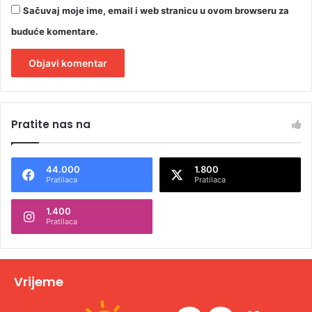
Sačuvaj moje ime, email i web stranicu u ovom browseru za
buduće komentare.
A
l
Pratite nas na
t
e
44.000
1.800
r
Pratilaca
Pratilaca
n
1.400
a
Pratilaca
t
i
v
Vrijeme
e