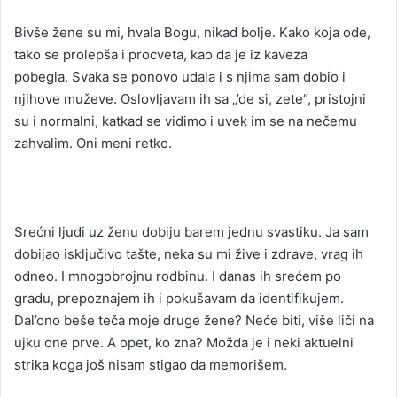
Bivše žene su mi, hvala Bogu, nikad bolje. Kako koja ode,
tako se prolepša i procveta, kao da je iz kaveza
pobegla. Svaka se ponovo udala i s njima sam dobio i
njihove muževe. Oslovljavam ih sa „’de si, zete“, pristojni
su i normalni, katkad se vidimo i uvek im se na nečemu
zahvalim. Oni meni retko.
Srećni ljudi uz ženu dobiju barem jednu svastiku. Ja sam
dobijao isključivo tašte, neka su mi žive i zdrave, vrag ih
odneo. I mnogobrojnu rodbinu. I danas ih srećem po
gradu, prepoznajem ih i pokušavam da identifikujem.
Dal’ono beše teča moje druge žene? Neće biti, više liči na
ujku one prve. A opet, ko zna? Možda je i neki aktuelni
strika koga još nisam stigao da memorišem.