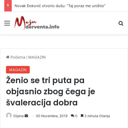
Novak Đoković otvorio dušu: “Taj poraz me uništio”
Meni
P
Početna
/
MAGAZIN
MAGAZIN
Ženio se tri puta pa
objasnio zbog čega je
švaleracija dobra
Dijana
S
30 Novembra, 2019
0
3 minuta čitanja
e