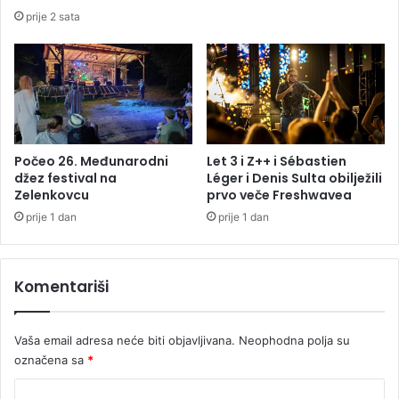
t
prije 2 sata
e
k
a
k
a
v
ć
e
Počeo 26. Međunarodni
Let 3 i Z++ i Sébastien
džez festival na
Léger i Denis Sulta obilježili
v
Zelenkovcu
prvo veče Freshwavea
a
m
prije 1 dan
prije 1 dan
b
i
t
Komentariši
i
p
o
Vaša email adresa neće biti objavljivana.
Neophodna polja su
s
označena sa
*
l
j
K