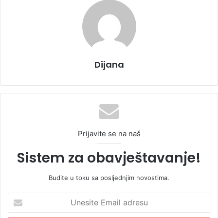
Dijana
Prijavite se na naš
Sistem za obavještavanje!
Budite u toku sa posljednjim novostima.
U
n