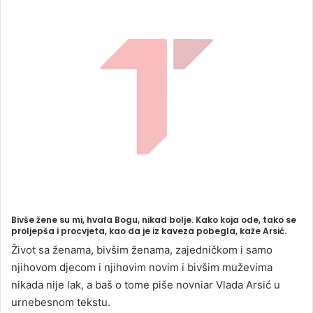
n
d
a
n
e
m
a
i
l
Bivše žene su mi, hvala Bogu, nikad bolje. Kako koja ode, tako se
proljepša i procvjeta, kao da je iz kaveza pobegla, kaže Arsić.
Život sa ženama, bivšim ženama, zajedničkom i samo
njihovom djecom i njihovim novim i bivšim muževima
nikada nije lak, a baš o tome piše novniar Vlada Arsić u
urnebesnom tekstu.