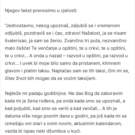
Njegov tekst prenosimo u cjelosti:
"Jednostavno, nekog upoznaš, zaljubiš se i vremenom
odljubiš, pozdraviš se i ćao, zdravo! Nažalost, ja se nisam
švalerisao, ja sam se ženio. Zvanično tri puta, nezvanično
malo češće! Te venčanje u opštini, te u crkvi, te u opštini,
te u crkvi… A onda u nazad – razvod u opštini, pa razvod u
crkvi… I uvek bi moje bilo samo da pristanem, klimnem
glavom i platim taksu. Naplaćao sam se tih taksi, čini mi se,
čitav život bih mogao da se vozim taksijem.
Najteže mi padaju godišnjice. Ne dao Bog da zaboravim
kada mi je žena rođena, pa onda kada smo se upoznali, a
kad poljubili, kad smo se verili a kad venčali… A tih je
datuma više nego posnih dana u godini, pa još kada mi se
izmešaju oni stari s ovim novim, aktuelnim kalendarom,
vazda bi ispao neki džumbus u kući.