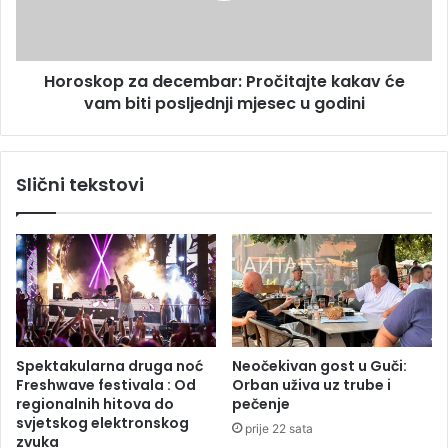
t
o
i
p
p
z
Horoskop za decembar: Pročitajte kakav će
o
a
n
vam biti posljednji mjesec u godini
d
o
e
v
c
o
e
Slični tekstovi
"
m
n
b
a
a
p
r
a
:
d
P
a
r
j
o
u
č
Spektakularna druga noć
Neočekivan gost u Guči:
"
i
Freshwave festivala : Od
Orban uživa uz trube i
t
regionalnih hitova do
pečenje
a
svjetskog elektronskog
prije 22 sata
j
zvuka