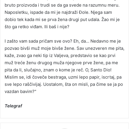
bruto proizvoda i trudi se da ga svede na razumnu meru.
Naposletku, ispade da mi je najdraži Đole. Njega sam
dobio tek kada mi se prva žena drugi put udala. Žao mi je
što ga retko viđam. Ili baš i nije?
I zašto vam sada pričam sve ovo? Eh, da… Nedavno me je
pozvao bivši muž moje bivše žene. Sav unezveren me pita,
kaže, zvao ga neki tip iz Valjeva, predstavio se kao prvi
muž treće ženu drugog muža njegove prve žene, pa me
pita da li, slučajno, znam o kome je reč. O, Santo Dio!
Mislim se, idi čoveče bestraga, uzmi lepo papir, iscrtaj, pa
sve lepo raščivijaj. Uostalom, šta on misli, pa čime se ja po
vazdan bavim?"
Telegraf