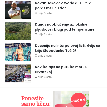
Novak Đoković otvorio dušu: “Taj
poraz me uništio”
prije 3 sata
Danas naoblačenje uz lokalne
pljuskove i blagi pad temperature
prije 3 sata
Decenija na Interpolovoj listi: Gdje se
krije Slobodanka Tošić?
prije 3 sata
Novi kolaps na putu ka moru u
Hrvatskoj
prije 3 sata