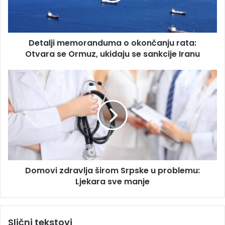
j
d
i
r
m
e
e
s
Detalji memoranduma o okončanju rata:
m
u
Otvara se Ormuz, ukidaju se sankcije Iranu
o
r
a
D
n
o
d
m
u
o
m
v
a
i
o
z
o
d
k
r
o
Domovi zdravlja širom Srpske u problemu:
a
n
Ljekara sve manje
v
č
l
a
j
n
a
Slični tekstovi
j
š