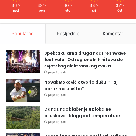
36
39
40
38
37
℃
℃
℃
℃
℃
ned
pon
uto
sri
čet
Popularno
Posljednje
Komentari
Spektakularna druga noć Freshwave
festivala : Od regionalnih hitova do
svjetskog elektronskog zvuka
prije 15 sati
Novak Đoković otvorio dušu: “Taj
poraz me uništio”
prije 16 sati
Danas naoblačenje uz lokalne
pljuskove i blagi pad temperature
prije 16 sati