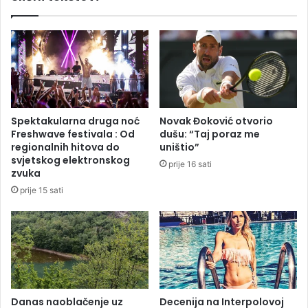
u
i
r
r
a
o
t
m
a
S
:
r
O
p
t
s
Spektakularna druga noć
Novak Đoković otvorio
v
k
Freshwave festivala : Od
dušu: “Taj poraz me
a
e
regionalnih hitova do
uništio”
r
u
svjetskog elektronskog
prije 16 sati
a
p
zvuka
s
r
prije 15 sati
e
o
O
b
r
l
m
e
u
m
z
u
,
:
u
L
Danas naoblačenje uz
Decenija na Interpolovoj