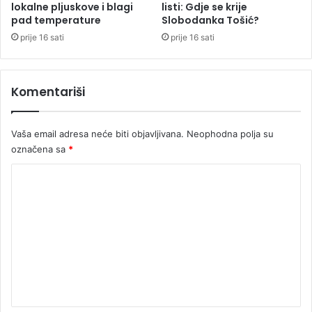
k
lokalne pljuskove i blagi
listi: Gdje se krije
j
pad temperature
Slobodanka Tošić?
i
e
d
k
prije 16 sati
prije 16 sati
a
a
j
r
u
a
Komentariši
s
s
e
v
s
e
Vaša email adresa neće biti objavljivana.
Neophodna polja su
a
m
označena sa
*
n
a
k
n
K
c
j
o
i
e
j
m
e
e
I
r
n
a
t
n
u
a