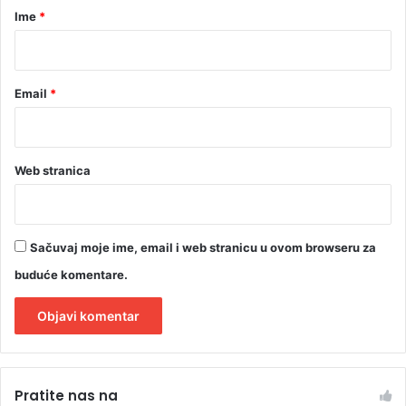
r
Ime
*
*
Email
*
Web stranica
Sačuvaj moje ime, email i web stranicu u ovom browseru za
buduće komentare.
A
l
Pratite nas na
t