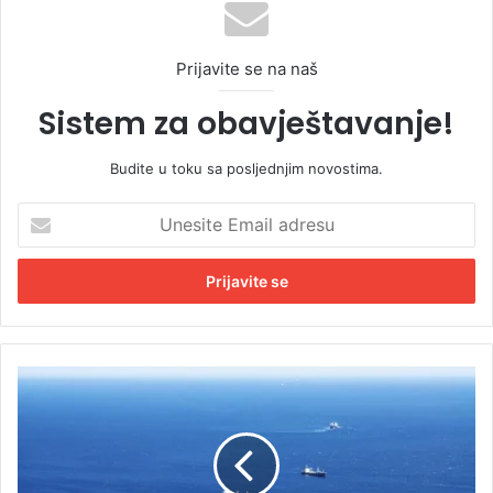
Prijavite se na naš
Sistem za obavještavanje!
Budite u toku sa posljednjim novostima.
U
n
e
s
i
t
e
E
D
m
e
a
t
i
a
l
l
a