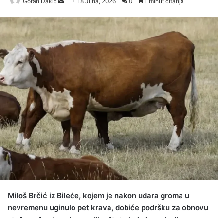
Goran Dakic
S
18 Juna, 2026
0
1 minut čitanja
e
n
d
a
n
e
m
a
i
l
Miloš Brčić iz Bileće, kojem je nakon udara groma u
nevremenu uginulo pet krava, dobiće podršku za obnovu