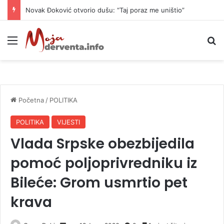
Novak Đoković otvorio dušu: “Taj poraz me uništio”
Meni
P
Početna
/
POLITIKA
POLITIKA
VIJESTI
Vlada Srpske obezbijedila
pomoć poljoprivredniku iz
Bileće: Grom usmrtio pet
krava