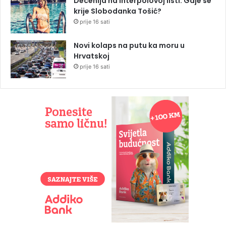
Decenija na Interpolovoj listi: Gdje se
krije Slobodanka Tošić?
prije 16 sati
Novi kolaps na putu ka moru u
Hrvatskoj
prije 16 sati