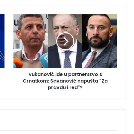
V
u
k
a
n
o
v
i
ć
Vukanović ide u partnerstvo s
i
Crnatkom: Savanović napušta "Za
d
e
pravdu i red"?
u
p
a
r
t
n
e