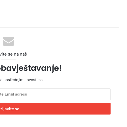
vite se na naš
obavještavanje!
sa posljednjim novostima.