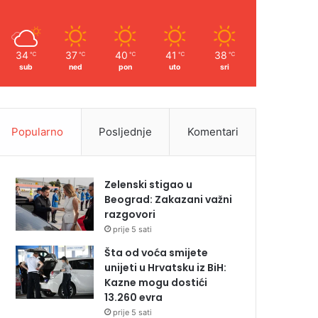
34
37
40
41
38
℃
℃
℃
℃
℃
sub
ned
pon
uto
sri
Popularno
Posljednje
Komentari
Zelenski stigao u
Beograd: Zakazani važni
razgovori
prije 5 sati
Šta od voća smijete
unijeti u Hrvatsku iz BiH:
Kazne mogu dostići
13.260 evra
prije 5 sati