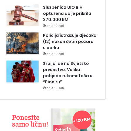
Službenica UIO BiH
optužena da je prikrila
370.000 KM
prije 10 sati
Policija istražuje dječaka
(12) nakon četiri požara
u parku
prije 10 sati
Srbija ide na Svjetsko
prvenstvo: Velika
pobjeda rukometaša u
“Pioniru”
prije 10 sati