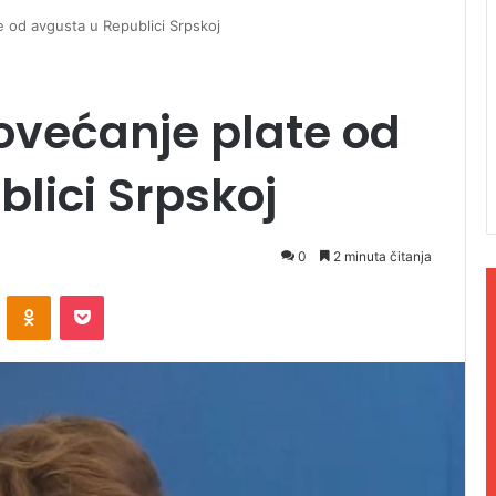
e od avgusta u Republici Srpskoj
ovećanje plate od
lici Srpskoj
0
2 minuta čitanja
ontakte
Odnoklassniki
Pocket