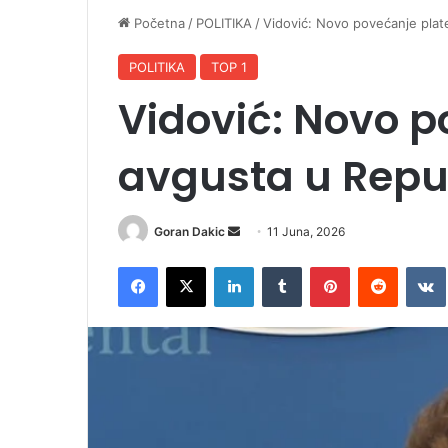
Početna
/
POLITIKA
/
Vidović: Novo povećanje plat
POLITIKA
TOP 1
Vidović: Novo p
avgusta u Repub
Goran Dakic
S
11 Juna, 2026
e
Facebook
X
LinkedIn
Tumblr
Pinterest
Reddit
VK
n
d
a
n
e
m
a
i