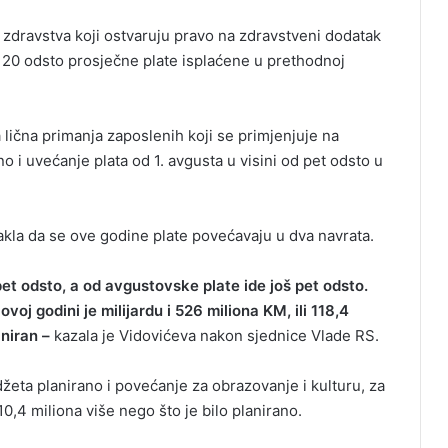
 zdravstva koji ostvaruju pravo na zdravstveni dodatak
d 20 odsto prosječne plate isplaćene u prethodnoj
lična primanja zaposlenih koji se primjenjuje na
no i uvećanje plata od 1. avgusta u visini od pet odsto u
akla da se ove godine plate povećavaju u dva navrata.
pet odsto, a od avgustovske plate ide još pet odsto.
voj godini je milijardu i 526 miliona KM, ili 118,4
aniran –
kazala je Vidovićeva nakon sjednice Vlade RS.
žeta planirano i povećanje za obrazovanje i kulturu, za
0,4 miliona više nego što je bilo planirano.