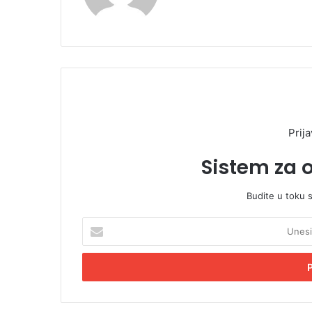
Prija
Sistem za 
Budite u toku 
U
n
e
s
i
t