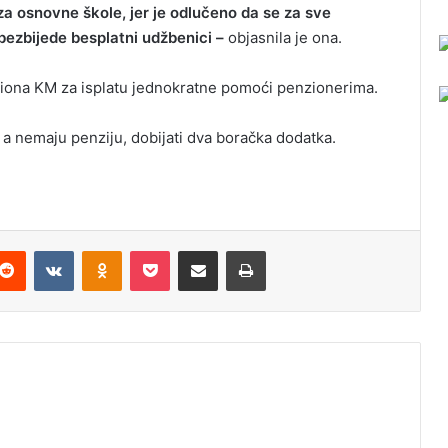
a osnovne škole, jer je odlučeno da se za sve
bezbijede besplatni udžbenici –
objasnila je ona.
iliona KM za isplatu jednokratne pomoći penzionerima.
, a nemaju penziju, dobijati dva boračka dodatka.
Reddit
VKontakte
Odnoklassniki
Pocket
Podijeli putem Emaila
Odštampaj