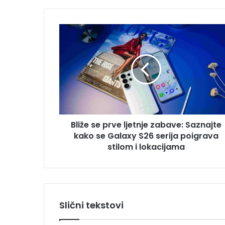
e
E
m
B
a
l
i
i
l
ž
a
e
d
s
r
e
e
p
s
r
u
Bliže se prve ljetnje zabave: Saznajte
v
kako se Galaxy S26 serija poigrava
e
l
stilom i lokacijama
j
e
t
n
j
Slični tekstovi
e
z