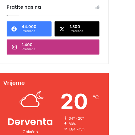
Pratite nas na
44.000
1.800
Pratilaca
Pratilaca
1.400
Pratilaca
Vrijeme
20
℃
Derventa
34º - 20º
80%
1.84 km/h
Oblačno