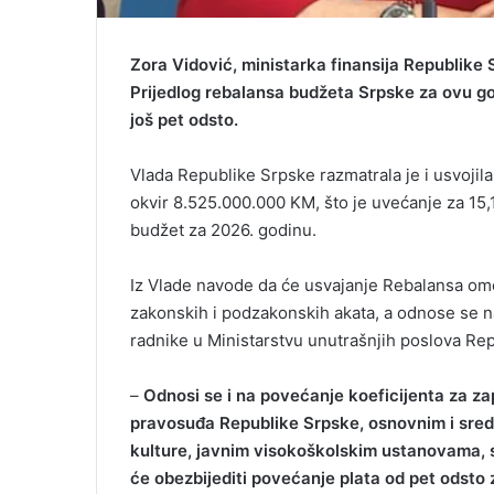
Zora Vidović, ministarka finansija Republike S
Prijedlog rebalansa budžeta Srpske za ovu go
još pet odsto.
Vlada Republike Srpske razmatrala je i usvojila 
okvir 8.525.000.000 KM, što je uvećanje za 15,
budžet za 2026. godinu.
Iz Vlade navode da će usvajanje Rebalansa omog
zakonskih i podzakonskih akata, a odnose se na
radnike u Ministarstvu unutrašnjih poslova Re
–
Odnosi se i na povećanje koeficijenta za z
pravosuđa Republike Srpske, osnovnim i sr
kulture, javnim visokoškolskim ustanovama, 
će obezbijediti povećanje plata od pet odsto