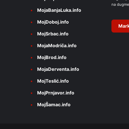
na dugme
i
MojaBanjaLuka.info
v
MojDoboj.info
e
Mark
MojSrbac.info
:
MojaModriča.info
MojBrod.info
MojaDerventa.info
MojTeslić.info
MojPrnjavor.info
MojŠamac.info