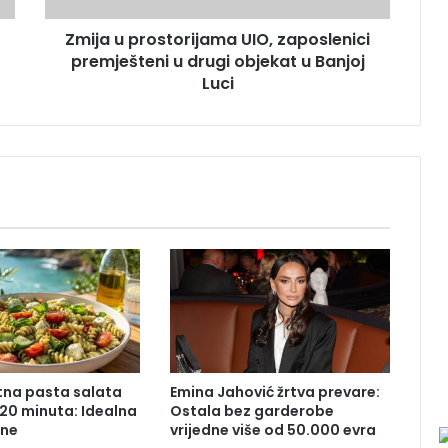
o
Zmija u prostorijama UIO, zaposlenici
s
premješteni u drugi objekat u Banjoj
t
o
Luci
r
i
j
a
m
a
U
I
O
,
z
a
p
o
tna pasta salata
Emina Jahović žrtva prevare:
s
20 minuta: Idealna
Ostala bez garderobe
l
ane
vrijedne više od 50.000 evra
e