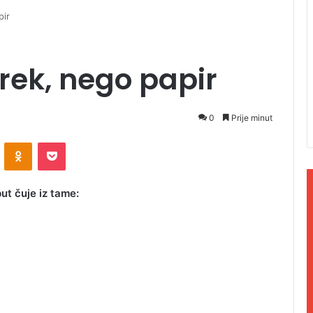
pir
rek, nego papir
0
Prije minut
ontakte
Odnoklassniki
Pocket
ut čuje iz tame: