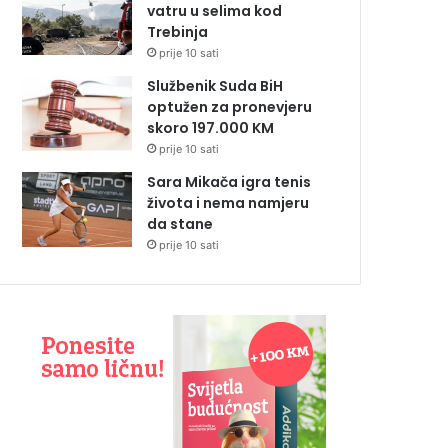
vatru u selima kod
Trebinja
prije 10 sati
Službenik Suda BiH
optužen za pronevjeru
skoro 197.000 KM
prije 10 sati
Sara Mikača igra tenis
života i nema namjeru
da stane
prije 10 sati