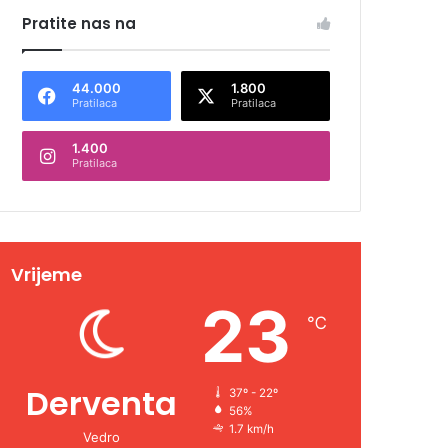
Pratite nas na
44.000
1.800
Pratilaca
Pratilaca
1.400
Pratilaca
Vrijeme
23
℃
Derventa
37º - 22º
56%
1.7 km/h
Vedro