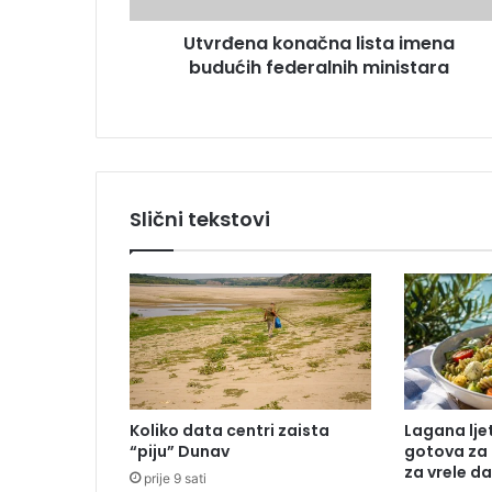
s
k
u
Utvrđena konačna lista imena
o
budućih federalnih ministara
n
a
č
n
a
l
i
Slični tekstovi
s
t
a
i
m
e
n
a
b
Koliko data centri zaista
Lagana lje
u
“piju” Dunav
gotova za 
d
za vrele d
prije 9 sati
u