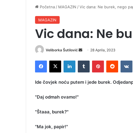
Početna
/
MAGAZIN
/
Vic dana: Ne burek, nego pa
MAGAZIN
Vic dana: Ne bu
Veliborka Šutilović
S
28 Aprila, 2023
e
Facebook
X
LinkedIn
Tumblr
Pinterest
Reddit
VK
n
d
a
Ide čovjek noću putem i jede burek. Odjedanp
n
e
"Daj odmah ovamo!"
m
a
"Štaaa, burek?"
i
l
"Ma jok, papir!"