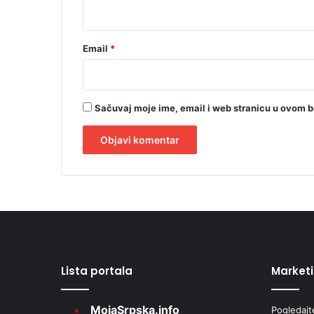
a
*
Email
*
Sačuvaj moje ime, email i web stranicu u ovom 
A
l
t
e
r
Lista portala
Market
n
a
MojaSrpska.info
Pogledajt
t