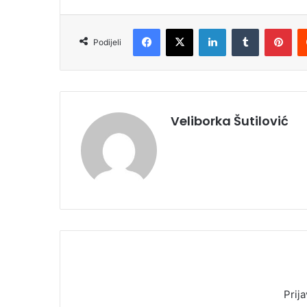
Facebook
X
LinkedIn
Tumblr
Pinterest
Podijeli
Veliborka Šutilović
Prija