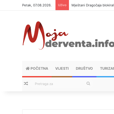
Petak, 07.08.2026.
Uživo
Mještani Dragočaja blokiral
POČETNA
VIJESTI
DRUŠTVO
TURIZA
Nasumični tekstovi
Pretraga
za