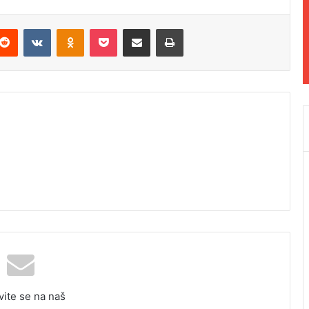
Reddit
VKontakte
Odnoklassniki
Pocket
Podijeli putem Emaila
Odštampaj
vite se na naš