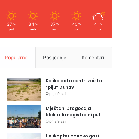
37
34
37
40
41
℃
℃
℃
℃
℃
pet
sub
ned
pon
uto
Popularno
Posljednje
Komentari
Koliko data centri zaista
“piju” Dunav
prije 9 sati
Mještani Dragočaja
blokirali magistralni put
prije 9 sati
Helikopter ponovo gasi