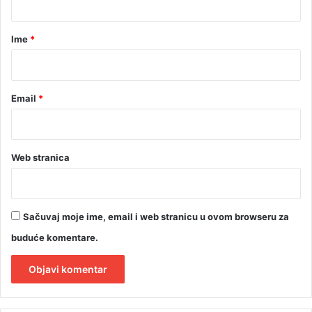
a
r
Ime
*
*
Email
*
Web stranica
Sačuvaj moje ime, email i web stranicu u ovom browseru za
buduće komentare.
A