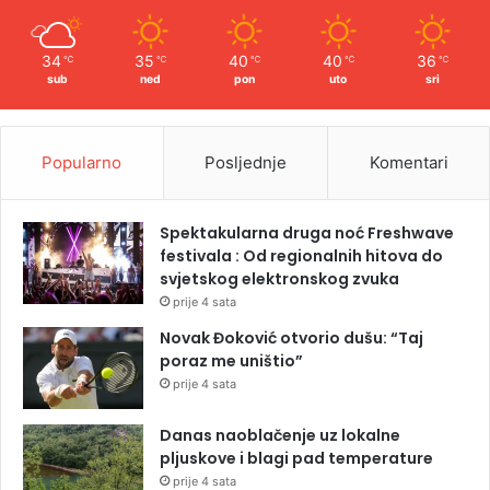
34
35
40
40
36
℃
℃
℃
℃
℃
sub
ned
pon
uto
sri
Popularno
Posljednje
Komentari
Spektakularna druga noć Freshwave
festivala : Od regionalnih hitova do
svjetskog elektronskog zvuka
prije 4 sata
Novak Đoković otvorio dušu: “Taj
poraz me uništio”
prije 4 sata
Danas naoblačenje uz lokalne
pljuskove i blagi pad temperature
prije 4 sata