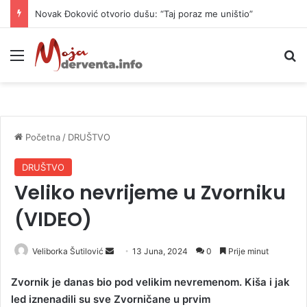
Novak Đoković otvorio dušu: “Taj poraz me uništio”
Meni
P
Početna
/
DRUŠTVO
DRUŠTVO
Veliko nevrijeme u Zvorniku
(VIDEO)
Veliborka Šutilović
S
13 Juna, 2024
0
Prije minut
e
Zvornik je danas bio pod velikim nevremenom. Kiša i jak
n
led iznenadili su sve Zvorničane u prvim
d