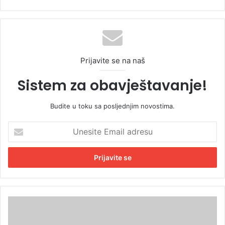
Prijavite se na naš
Sistem za obavještavanje!
Budite u toku sa posljednjim novostima.
U
n
e
s
i
t
e
E
U
m
B
a
i