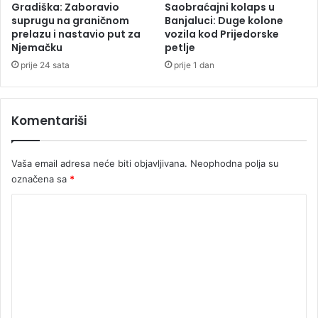
a
d
Gradiška: Zaboravio
Saobraćajni kolaps u
u
suprugu na graničnom
Banjaluci: Duge kolone
z
prelazu i nastavio put za
vozila kod Prijedorske
Njemačku
petlje
e
t
prije 24 sata
prije 1 dan
o
o
s
Komentariši
a
m
t
Vaša email adresa neće biti objavljivana.
Neophodna polja su
o
označena sa
*
n
a
K
k
o
o
k
m
a
e
i
n
n
a
t