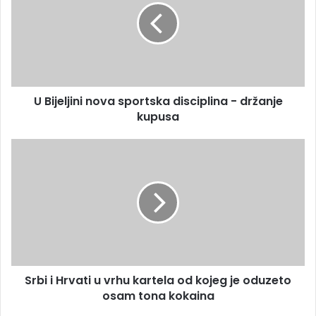
i
j
l
e
a
l
d
j
r
i
e
n
s
U Bijeljini nova sportska disciplina - držanje
i
u
kupusa
n
o
v
S
a
r
s
b
p
i
o
i
r
H
t
r
s
v
k
a
a
Srbi i Hrvati u vrhu kartela od kojeg je oduzeto
t
d
osam tona kokaina
i
i
u