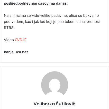
poslijedpodnevnim časovima danas.
a
n
Na snimcima se vide velike padavine, ulice su bukvalno
e
pod vodom, kao i jak led koji je pao tokom dana, prenosi
m
a
RTRS.
i
l
Video
OVDJE
banjaluka.net
Veliborka Šutilović