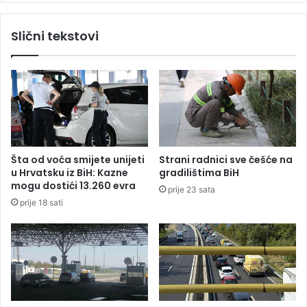
s
v
c
r
Slični tekstovi
i
h
p
u
l
k
i
a
n
r
a
t
-
e
d
l
r
a
Šta od voća smijete unijeti
Strani radnici sve češće na
ž
o
u Hrvatsku iz BiH: Kazne
gradilištima BiH
a
d
mogu dostići 13.260 evra
prije 23 sata
n
k
prije 18 sati
j
o
e
j
k
e
u
g
p
j
u
e
s
o