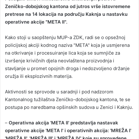
a
Zeničko-dobojskog kantona od jutros vrše istovremene
n
pretrese na 14 lokacija na području Kaknja u nastavku
e
operativne akcije "META II".
m
a
Kako stoji u saopštenju MUP-a ZDK, radi se o opsežnoj
i
policijskoj akciji kodnog naziva "META" koja je usmjerena
l
na otkrivanje i procesuiranje lica koja se sumnjiče za
izvršenje krivičnih djela neovlaštena proizvodnja i
stavljanje u promet opojnih droga i nedozvoljeno držanje
oružja ili eksplozivnih materija.
Aktivnosti se sprovode u saradnji i pod nadzorom
Kantonalnog tužilaštva Zeničko-dobojskog kantona, te se
postupa po naredbama opšinskih sudova u Zenici i Kaknju.
–
Operativna akcija 'META II' predstavlja nastavak
operativne akcije 'META I' i operativnih akcija: 'MREŽA I'
'MREŽA II', 'MREŽA III' i 'MREŽA IV' koje su sprovedene