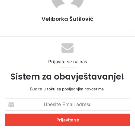
Veliborka Šutilović
Prijavite se na naš
Sistem za obavještavanje!
Budite u toku sa posljednjim novostima.
U
n
e
s
i
t