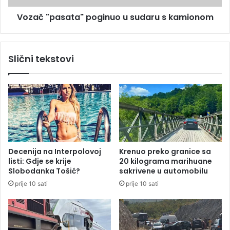
a
s
u
Vozač "pasata" poginuo u sudaru s kamionom
a
ž
t
i
a
v
"
Slični tekstovi
a
p
n
o
j
g
e
i
,
n
v
u
o
o
d
u
o
s
Decenija na Interpolovoj
Krenuo preko granice sa
c
u
listi: Gdje se krije
20 kilograma marihuane
r
d
Slobodanka Tošić?
sakrivene u automobilu
p
a
prije 10 sati
prije 10 sati
i
r
l
u
i
s
š
k