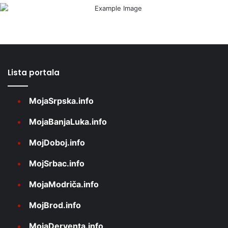
Lista portala
MojaSrpska.info
MojaBanjaLuka.info
MojDoboj.info
MojSrbac.info
MojaModriča.info
MojBrod.info
MojaDerventa.info