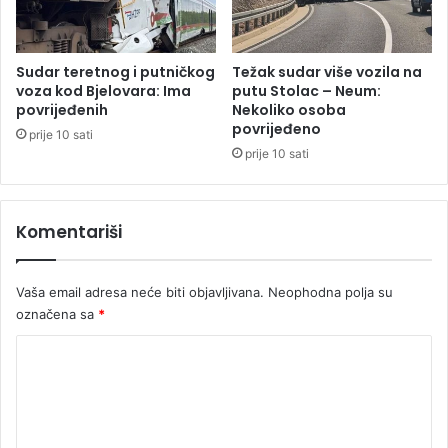
t
a
e
m
i
i
š
o
Sudar teretnog i putničkog
Težak sudar više vozila na
e
n
voza kod Bjelovara: Ima
putu Stolac – Neum:
t
povrijeđenih
Nekoliko osoba
o
povrijeđeno
a
m
prije 10 sati
l
prije 10 sati
i
š
t
Komentariši
e
Vaša email adresa neće biti objavljivana.
Neophodna polja su
označena sa
*
K
o
m
e