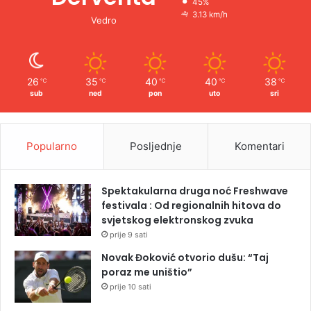
45%
3.13 km/h
Vedro
26
35
40
40
38
℃
℃
℃
℃
℃
sub
ned
pon
uto
sri
Popularno
Posljednje
Komentari
Spektakularna druga noć Freshwave
festivala : Od regionalnih hitova do
svjetskog elektronskog zvuka
prije 9 sati
Novak Đoković otvorio dušu: “Taj
poraz me uništio”
prije 10 sati