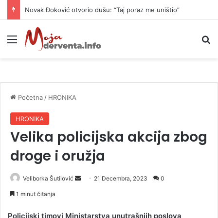
Novak Đoković otvorio dušu: “Taj poraz me uništio”
Meni
P
Početna
/
HRONIKA
HRONIKA
Velika policijska akcija zbog
droge i oružja
Veliborka Šutilović
S
21 Decembra, 2023
0
e
1 minut čitanja
n
d
Policijski timovi Ministarstva unutrašnjih poslova