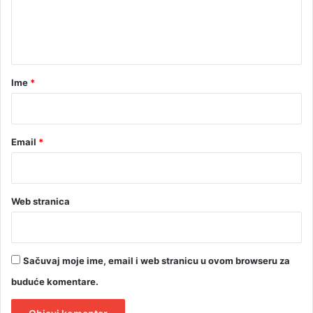
n
t
a
r
Ime
*
*
Email
*
Web stranica
Sačuvaj moje ime, email i web stranicu u ovom browseru za
buduće komentare.