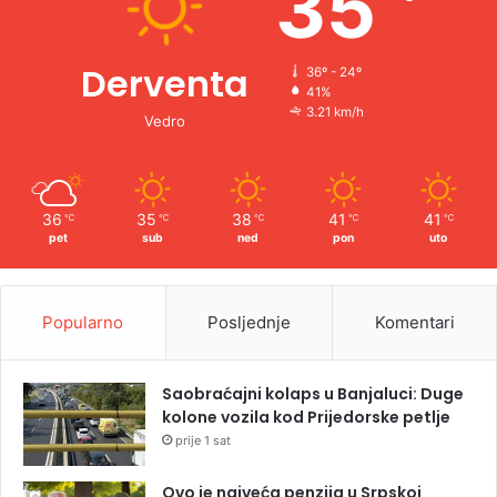
35
Derventa
36º - 24º
41%
3.21 km/h
Vedro
36
35
38
41
41
℃
℃
℃
℃
℃
pet
sub
ned
pon
uto
Popularno
Posljednje
Komentari
Saobraćajni kolaps u Banjaluci: Duge
kolone vozila kod Prijedorske petlje
prije 1 sat
Ovo je najveća penzija u Srpskoj