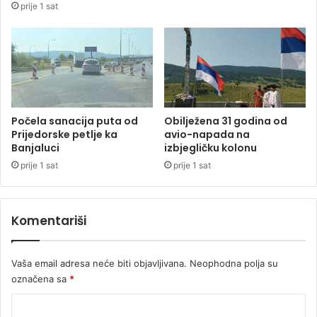
prije 1 sat
s
n
t
e
o
b
r
i
a
b
d
i
r
l
ž
o
Počela sanacija puta od
Obilježena 31 godina od
a
a
Prijedorske petlje ka
avio-napada na
v
Banjaluci
izbjegličku kolonu
n
i
t
prije 1 sat
prije 1 sat
i
f
a
Komentariši
š
i
s
Vaša email adresa neće biti objavljivana.
Neophodna polja su
t
označena sa
*
i
č
K
k