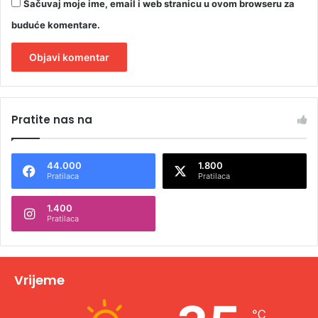
Sačuvaj moje ime, email i web stranicu u ovom browseru za
buduće komentare.
A
l
Pratite nas na
t
e
44.000
1.800
r
Pratilaca
Pratilaca
n
1.400
a
Pratilaca
t
i
v
Vrijeme
e
℃
: