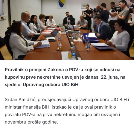
a
n
e
m
a
i
l
Pravilnik o primjeni Zakona o PDV-u koji se odnosi na
kupovinu prve nekretnine usvojen je danas, 22. juna, na
sjednici Upravnog odbora UIO BiH.
Srđan Amidžić, predsjedavajući Upravnog odbora UIO BiH i
ministar finansija BiH, istakao je da je ovaj pravilnik o
povratu PDV-a na prvu nekretninu mogao biti usvojen i
novembru prošle godine.