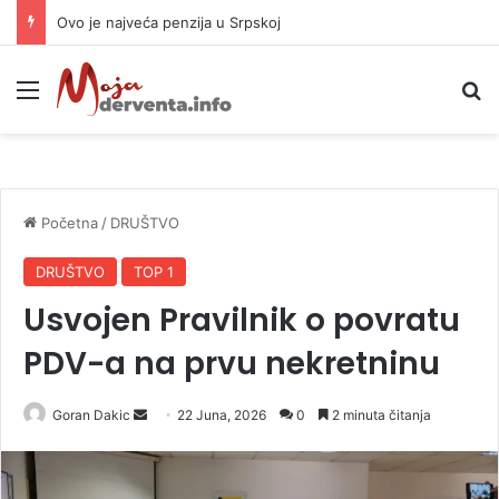
Ovo je najveća penzija u Srpskoj
Meni
P
Početna
/
DRUŠTVO
DRUŠTVO
TOP 1
Usvojen Pravilnik o povratu
PDV-a na prvu nekretninu
Goran Dakic
S
22 Juna, 2026
0
2 minuta čitanja
e
n
d