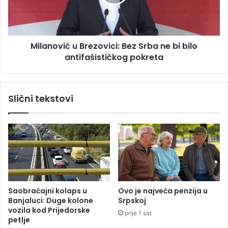
o
o
n
v
a
i
p
ć
l
Milanović u Brezovici: Bez Srba ne bi bilo
u
a
antifašističkog pokreta
B
ć
r
u
e
j
z
Slični tekstovi
u
o
i
v
z
i
d
c
a
i
v
:
a
B
n
e
j
z
Saobraćajni kolaps u
Ovo je najveća penzija u
e
S
Banjaluci: Duge kolone
Srpskoj
p
r
vozila kod Prijedorske
prije 1 sat
r
b
petlje
o
a