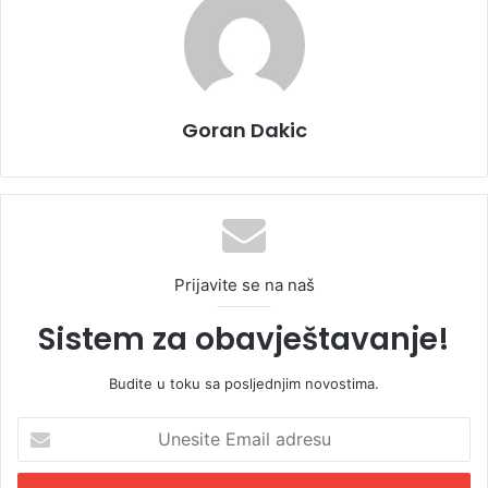
Goran Dakic
Prijavite se na naš
Sistem za obavještavanje!
Budite u toku sa posljednjim novostima.
U
n
e