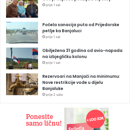
prije 1 sat
Počela sanacija puta od Prijedorske
petlje ka Banjaluci
prije 1 sat
Obilježena 31 godina od avio-napada
na izbjegličku kolonu
prije 1 sat
Rezervoari na Manjači na minimumu:
Nove restrikcije vode u dijelu
Banjaluke
prije 2 sata