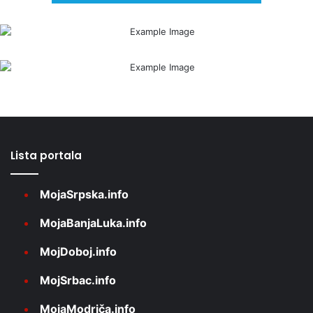
Lista portala
MojaSrpska.info
MojaBanjaLuka.info
MojDoboj.info
MojSrbac.info
MojaModriča.info