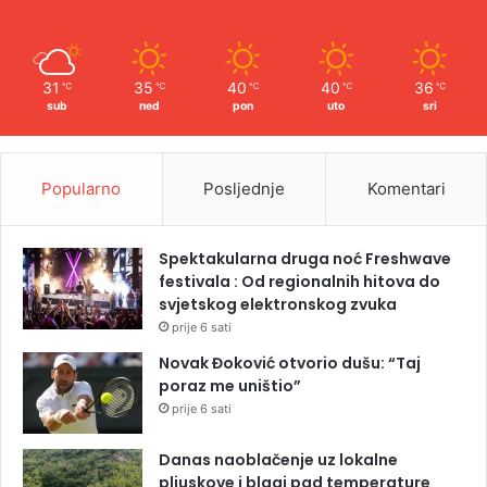
31
35
40
40
36
℃
℃
℃
℃
℃
sub
ned
pon
uto
sri
Popularno
Posljednje
Komentari
Spektakularna druga noć Freshwave
festivala : Od regionalnih hitova do
svjetskog elektronskog zvuka
prije 6 sati
Novak Đoković otvorio dušu: “Taj
poraz me uništio”
prije 6 sati
Danas naoblačenje uz lokalne
pljuskove i blagi pad temperature