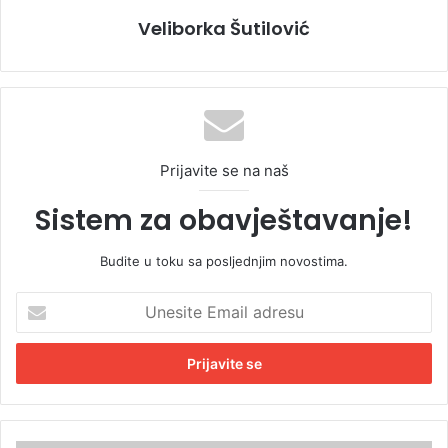
Veliborka Šutilović
Prijavite se na naš
Sistem za obavještavanje!
Budite u toku sa posljednjim novostima.
U
n
e
s
i
t
e