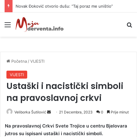
Novak Đoković otvorio dušu: “Taj poraz me uništio”
Meni
P
Početna
/
VIJESTI
VIJESTI
Ustaški i nacistički simboli
na pravoslavnoj crkvi
Veliborka Šutilović
S
21 Decembra, 2023
0
Prije minut
e
Na pravoslavnoj Crkvi Svete Trojice u centru Bjelovara
n
jutros su ispisani ustaški i nacistički simboli.
d