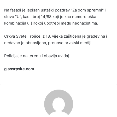
a
Na fasadi je ispisan ustaški pozdrav "Za dom spremni" i
n
slovo "U", kao i broj 14/88 koji je kao numerološka
e
kombinacija u širokoj upotrebi među neonacistima.
m
a
i
Crkva Svete Trojice iz 18. vijeka zaštićena je građevina i
l
nedavno je obnovljena, prenose hrvatski mediji.
Policija je na terenu i obavlja uviđaj.
glassrpske.com