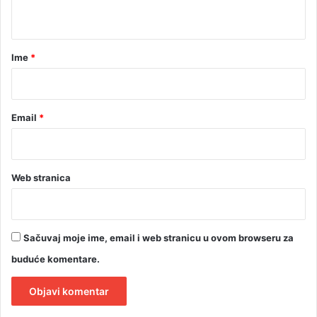
t
a
r
Ime
*
*
Email
*
Web stranica
Sačuvaj moje ime, email i web stranicu u ovom browseru za
buduće komentare.
A