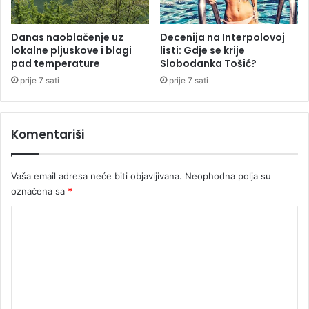
n
i
Danas naoblačenje uz
Decenija na Interpolovoj
k
lokalne pljuskove i blagi
listi: Gdje se krije
a
pad temperature
Slobodanka Tošić?
prije 7 sati
prije 7 sati
Komentariši
Vaša email adresa neće biti objavljivana.
Neophodna polja su
označena sa
*
K
o
m
e
n