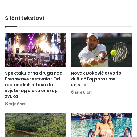
k
s
o
k
Slični tekstovi
n
o
j
j
i
p
ć
r
G
i
r
j
a
e
d
b
u
o
Spektakularna druga noć
Novak Đoković otvorio
ž
Freshwave festivala : Od
dušu: “Taj poraz me
i
regionalnih hitova do
uništio”
ć
svjetskog elektronskog
prije 6 sati
n
zvuka
i
prije 6 sati
h
p
r
a
z