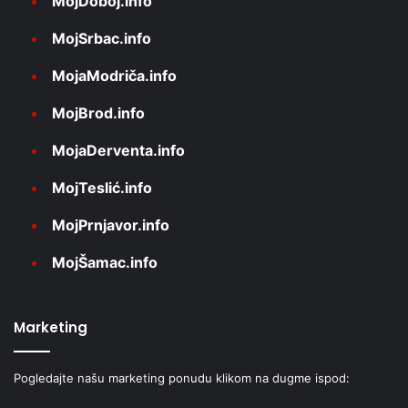
MojDoboj.info
MojSrbac.info
MojaModriča.info
MojBrod.info
MojaDerventa.info
MojTeslić.info
MojPrnjavor.info
MojŠamac.info
Marketing
Pogledajte našu marketing ponudu klikom na dugme ispod: