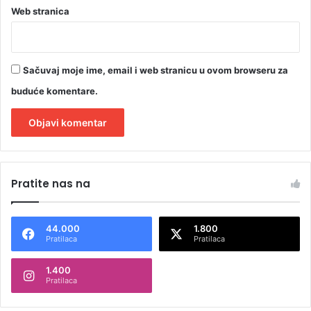
F
Web stranica
o
č
i
Sačuvaj moje ime, email i web stranicu u ovom browseru za
buduće komentare.
A
l
Pratite nas na
t
e
44.000
1.800
r
Pratilaca
Pratilaca
n
1.400
a
Pratilaca
t