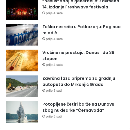
“Nexus“ spojio generacije: Završeno
14. izdanje Freshwave festivala
prije 4 sata
Teška nesreća u Potkozarju: Poginuo
mladić
prije 4 sata
Vrućine ne prestaju: Danas i do 38
stepeni
prije 4 sata
Završna faza priprema za gradnju
autoputa do Mrkonjić Grada
prije 5 sati
Potopljene četiri barže na Dunavu
zbog nuklearke “Černavoda”
prije 5 sati