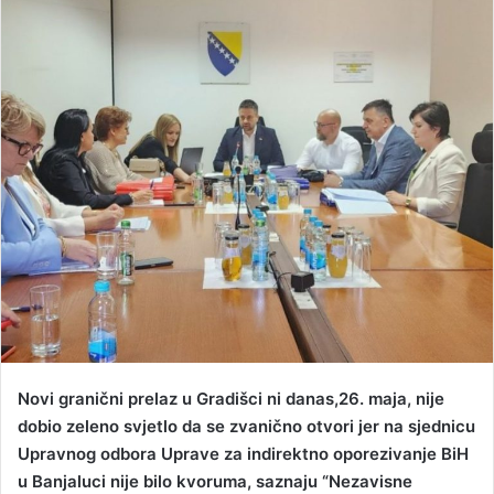
n
d
a
n
e
m
a
i
l
Novi granični prelaz u Gradišci ni danas,26. maja, nije
dobio zeleno svjetlo da se zvanično otvori jer na sjednicu
Upravnog odbora Uprave za indirektno oporezivanje BiH
u Banjaluci nije bilo kvoruma, saznaju “Nezavisne