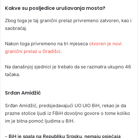
Kakve su posljedice urušavanja mosta?
Zbog toga je taj granični prelaz privremeno zatvoren, kao i
saobraćaj.
Nakon toga privremeno na tri mjeseca
otvoren je novi
granični prelaz u Gradišci
.
Na današnjoj sjednici je trebalo da se razmatra ukupno 46
tačaka.
Srđan Amidžić
Srđan Amidžić, predsjedavajući UO UIO BiH, rekao je da
prazne stolice ljudi iz FBiH dovoljno govore o tome koliko
im je bitna pomoć ljudima u BiH.
–
BiH je spala na Republiku Srpsku, nemaju osjećaja