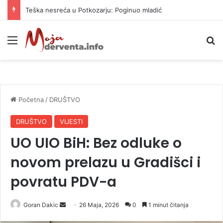
Teška nesreća u Potkozarju: Poginuo mladić
Meni
P
Početna
/
DRUŠTVO
DRUŠTVO
VIJESTI
UO UIO BiH: Bez odluke o
novom prelazu u Gradišci i
povratu PDV-a
Goran Dakic
S
26 Maja, 2026
0
1 minut čitanja
e