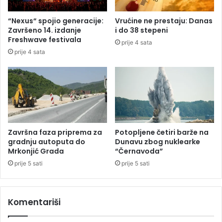
e
t
k
o
“Nexus“ spojio generacije:
Vrućine ne prestaju: Danas
r
m
Završeno 14. izdanje
i do 38 stepeni
š
:
Freshwave festivala
prije 4 sata
a
I
prije 4 sata
j
n
e
d
i
j
c
i
o
p
Završna faza priprema za
Potopljene četiri barže na
t
gradnju autoputa do
Dunavu zbog nuklearke
u
Mrkonjić Grada
“Černavoda”
ž
prije 5 sati
prije 5 sati
e
n
i
Komentariši
z
a