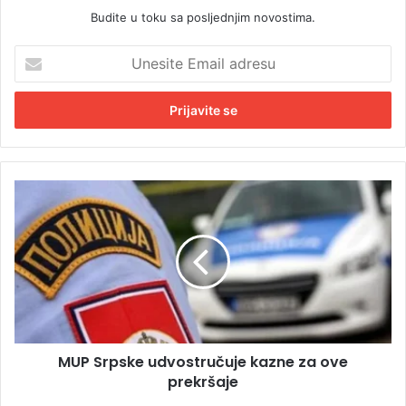
Budite u toku sa posljednjim novostima.
U
n
e
s
i
t
e
E
M
m
U
a
P
i
S
l
r
a
p
d
s
r
k
e
e
s
MUP Srpske udvostručuje kazne za ove
u
u
prekršaje
d
v