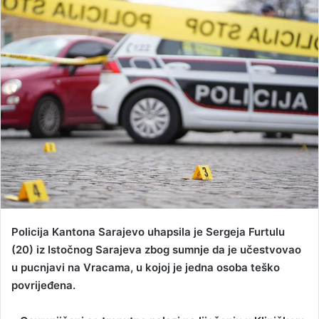
n
d
a
n
e
m
a
i
l
Policija Kantona Sarajevo uhapsila je Sergeja Furtulu
(20) iz Istočnog Sarajeva zbog sumnje da je učestvovao
u pucnjavi na Vracama, u kojoj je jedna osoba teško
povrijeđena.