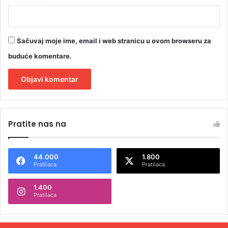
Sačuvaj moje ime, email i web stranicu u ovom browseru za
buduće komentare.
A
l
Pratite nas na
t
e
44.000
1.800
r
Pratilaca
Pratilaca
n
1.400
a
Pratilaca
t
i