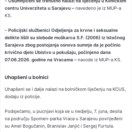
–
Osumnjičeni se trenutno nalazi na liječenju u Kliničkom
centru Univerziteta u Sarajevu –
navedeno je iz MUP-a
KS.
–
Policijski službenici Odjeljenja za krvne i seksualne
delikte lišili su slobode muškarca S.F. (2006) iz Istočnog
Sarajeva zbog postojanja osnova sumnje da je počinio
krivično djelo Ubistvo u pokušaju, počinjeno dana
07.06.2026. godine na Vracama –
navode iz MUP-a KS.
Uhapšeni u bolnici
Uhapšeni se i dalje nalazi na bolničkom liječenju na KCUS,
dodaju iz policije.
Podsjećamo, u pucnjavi koja se u nedjelju, 7. juna, desila
na području Spomen-parka Vraca u Sarajevu povrijeđeni
su Amel Bogučanin, Branislav Janjić i Sergej Furtula.