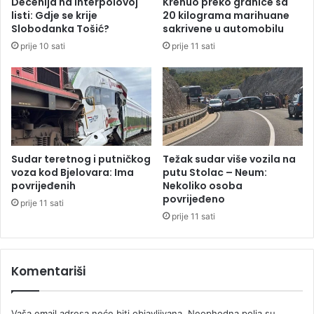
Decenija na Interpolovoj
Krenuo preko granice sa
t
c
listi: Gdje se krije
20 kilograma marihuane
v
i
Slobodanka Tošić?
sakrivene u automobilu
o
s
prije 10 sati
prije 11 sati
t
t
r
e
a
r
ž
n
i
e
m
,
a
i
k
n
Sudar teretnog i putničkog
Težak sudar više vozila na
s
t
voza kod Bjelovara: Ima
putu Stolac – Neum:
i
e
povrijeđenih
Nekoliko osoba
m
povrijeđeno
r
prije 11 sati
a
v
prije 11 sati
l
e
n
n
e
i
Komentariši
k
s
a
a
z
l
Vaša email adresa neće biti objavljivana.
Neophodna polja su