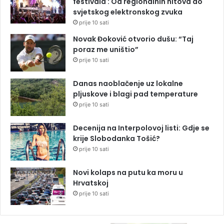
festivala : Od regionalnih hitova do
svjetskog elektronskog zvuka
prije 10 sati
Novak Đoković otvorio dušu: “Taj
poraz me uništio”
prije 10 sati
Danas naoblačenje uz lokalne
pljuskove i blagi pad temperature
prije 10 sati
Decenija na Interpolovoj listi: Gdje se
krije Slobodanka Tošić?
prije 10 sati
Novi kolaps na putu ka moru u
Hrvatskoj
prije 10 sati