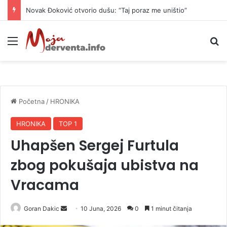
Novak Đoković otvorio dušu: “Taj poraz me uništio”
Meni
P
Početna
/
HRONIKA
HRONIKA
TOP 1
Uhapšen Sergej Furtula
zbog pokušaja ubistva na
Vracama
Goran Dakic
S
10 Juna, 2026
0
1 minut čitanja
e