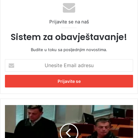
Prijavite se na naš
Sistem za obavještavanje!
Budite u toku sa posljednjim novostima.
U
n
e
s
i
t
e
E
R
m
a
a
m
i
i
l
z