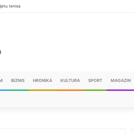
jama, mora platiti 10.000 KM
M
BIZNIS
HRONIKA
KULTURA
SPORT
MAGAZIN