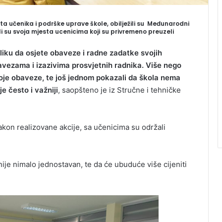
jeta učenika i podrške uprave škole, obilježili su Međunarodni
i su svoja mjesta ucenicima koji su privremeno preuzeli
iliku da osjete obaveze i radne zadatke svojih
vezama i izazivima prosvjetnih radnika. Više nego
svoje obaveze, te još jednom pokazali da škola nema
e često i važniji
, saopšteno je iz Stručne i tehničke
akon realizovane akcije, sa učenicima su održali
nije nimalo jednostavan, te da će ubuduće više cijeniti