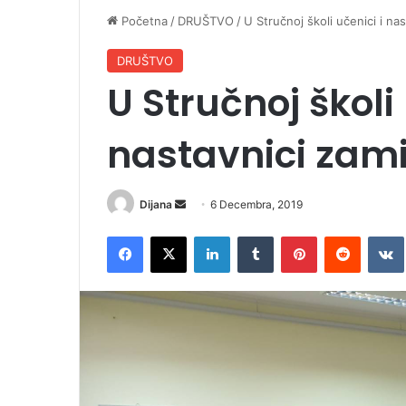
Početna
/
DRUŠTVO
/
U Stručnoj školi učenici i nas
DRUŠTVO
U Stručnoj školi 
nastavnici zami
Dijana
S
6 Decembra, 2019
e
Facebook
X
LinkedIn
Tumblr
Pinterest
Reddit
VK
n
d
a
n
e
m
a
i