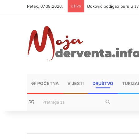
Petak, 07.08.2026.
Uživo
APIF izgubio spor sa komši
POČETNA
VIJESTI
DRUŠTVO
TURIZA
Nasumični tekstovi
Pretraga
za