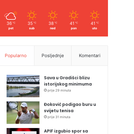
36
35
38
41
41
℃
℃
℃
℃
℃
pet
sub
ned
pon
uto
Popularno
Posljednje
Komentari
Sava u Gradišci blizu
istorijskog minimuma
prije 29 minuta
Đoković podigao buru u
svijetu tenisa
prije 31 minuta
APIF izgubio spor sa