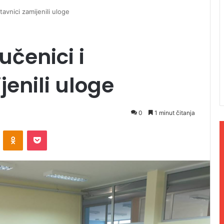
tavnici zamijenili uloge
učenici i
jenili uloge
0
1 minut čitanja
ontakte
Odnoklassniki
Pocket