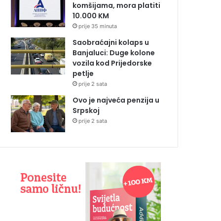
komšijama, mora platiti
10.000 KM
prije 35 minuta
Saobraćajni kolaps u
Banjaluci: Duge kolone
vozila kod Prijedorske
petlje
prije 2 sata
Ovo je najveća penzija u
Srpskoj
prije 2 sata