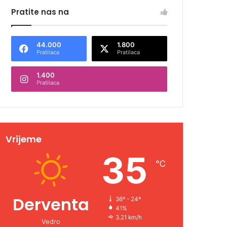
Pratite nas na
44.000
1.800
Pratilaca
Pratilaca
1.400
Pratilaca
Vrijeme
35
℃
Derventa
36º - 24º
41%
3.21 km/h
Vedro