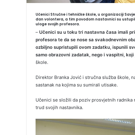
Učenici Stručne i tehničke škole, u organizaciji Sav
dan volontera, a tim povodom nastavnici su ustupil
uloge svojih profesora.
–
Učenici su u toku tri nastavna časa imali pr
profesora te da se nose sa svakodnevnim oba
ozbiljno supristupili ovom zadatku, ispunili 
samo obrazovni zadatak, nego i vaspitni, koji j
škole.
Direktor Branka Jović i stručna služba škole, n
sastanak na kojima su sumirali utisake.
Učenici se složili da poziv prosvjetnih radnika 
trud svojih nastavnika.