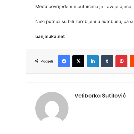
Među povrijeđenim putnicima je i dvoje djece, a
Neki putnici su bili zarobljeni u autobusu, pa su 
banjaluka.net
Facebook
X
LinkedIn
Tumblr
Pinterest
Podijeli
Veliborka Šutilović