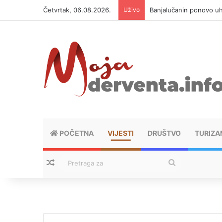
Četvrtak, 06.08.2026.
Uživo
Banjalučanin ponovo u
POČETNA
VIJESTI
DRUŠTVO
TURIZA
Nasumični tekstovi
Pretraga
za