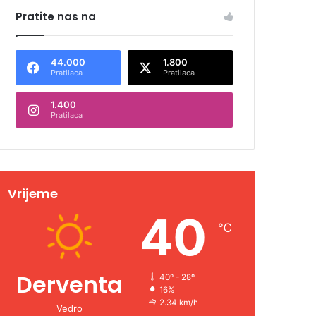
Pratite nas na
44.000
1.800
Pratilaca
Pratilaca
1.400
Pratilaca
Vrijeme
40
℃
Derventa
40º - 28º
16%
2.34 km/h
Vedro