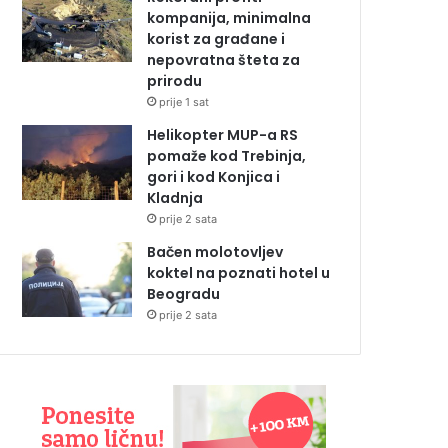
kompanija, minimalna
korist za građane i
nepovratna šteta za
prirodu
prije 1 sat
Helikopter MUP-a RS
pomaže kod Trebinja,
gori i kod Konjica i
Kladnja
prije 2 sata
Bačen molotovljev
koktel na poznati hotel u
Beogradu
prije 2 sata