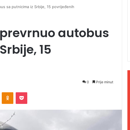
s sa putnicima iz Srbije, 15 povrijeđenih
 prevrnuo autobus
Srbije, 15
0
Prije minut
ontakte
Odnoklassniki
Pocket