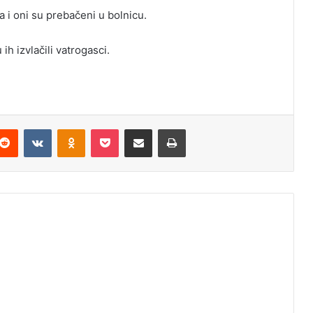
 i oni su prebačeni u bolnicu.
ih izvlačili vatrogasci.
Reddit
VKontakte
Odnoklassniki
Pocket
Podijeli putem Emaila
Odštampaj