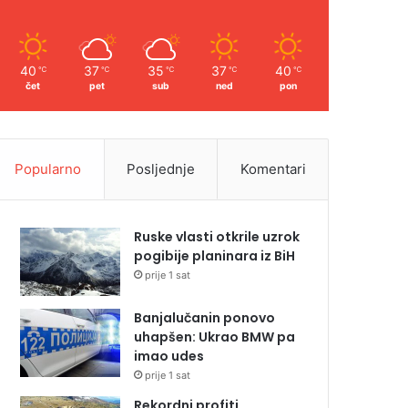
40
37
35
37
40
℃
℃
℃
℃
℃
čet
pet
sub
ned
pon
Popularno
Posljednje
Komentari
Ruske vlasti otkrile uzrok
pogibije planinara iz BiH
prije 1 sat
Banjalučanin ponovo
uhapšen: Ukrao BMW pa
imao udes
prije 1 sat
Rekordni profiti