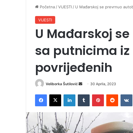
Početna
/
VIJESTI
/
U Mađarskoj se prevrnuo autobu
VIJESTI
U Mađarskoj se
sa putnicima iz 
povrijeđenih
Veliborka Šutilović
S
30 Aprila, 2023
e
Facebook
X
LinkedIn
Tumblr
Pinterest
Reddit
VK
n
d
a
n
e