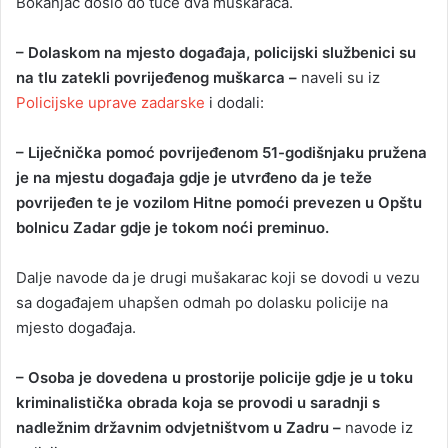
Bokanjac došlo do tuče dva muškaraca.
– Dolaskom na mjesto događaja, policijski službenici su
na tlu zatekli povrijeđenog muškarca –
naveli su iz
Policijske uprave zadarske
i dodali:
– Liječnička pomoć povrijeđenom 51-godišnjaku pružena
je na mjestu događaja gdje je utvrđeno da je teže
povrijeđen te je vozilom Hitne pomoći prevezen u Opštu
bolnicu Zadar gdje je tokom noći preminuo.
Dalje navode da je drugi mušakarac koji se dovodi u vezu
sa događajem uhapšen odmah po dolasku policije na
mjesto događaja.
– Osoba je dovedena u prostorije policije gdje je u toku
kriminalistička obrada koja se provodi u saradnji s
nadležnim državnim odvjetništvom u Zadru –
navode iz