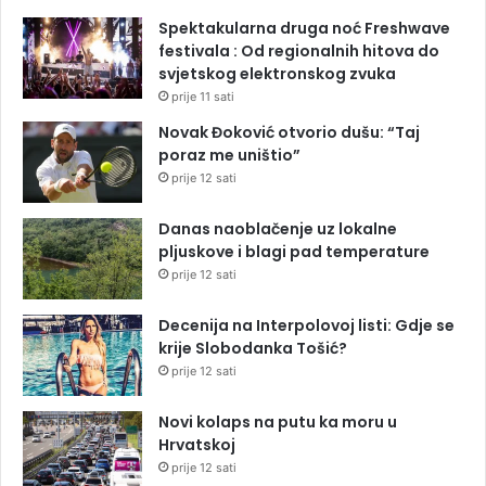
Spektakularna druga noć Freshwave
festivala : Od regionalnih hitova do
svjetskog elektronskog zvuka
prije 11 sati
Novak Đoković otvorio dušu: “Taj
poraz me uništio”
prije 12 sati
Danas naoblačenje uz lokalne
pljuskove i blagi pad temperature
prije 12 sati
Decenija na Interpolovoj listi: Gdje se
krije Slobodanka Tošić?
prije 12 sati
Novi kolaps na putu ka moru u
Hrvatskoj
prije 12 sati