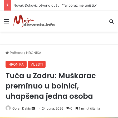
Novak Đoković otvorio dušu: “Taj poraz me uništio”
Meni
P
Početna
/
HRONIKA
HRONIKA
VIJESTI
Tuča u Zadru: Muškarac
preminuo u bolnici,
uhapšena jedna osoba
Goran Dakic
S
24 Juna, 2026
0
1 minut čitanja
e