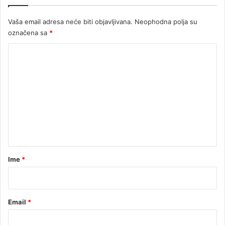
i
o
Vaša email adresa neće biti objavljivana.
Neophodna polja su
b
označena sa
*
e
b
K
u
o
m
e
n
t
a
r
Ime
*
*
Email
*