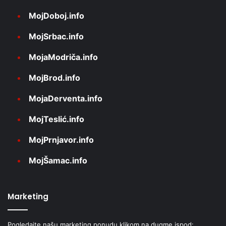
MojDoboj.info
MojSrbac.info
MojaModriča.info
MojBrod.info
MojaDerventa.info
MojTeslić.info
MojPrnjavor.info
MojŠamac.info
Marketing
Pogledajte našu marketing ponudu klikom na dugme ispod: