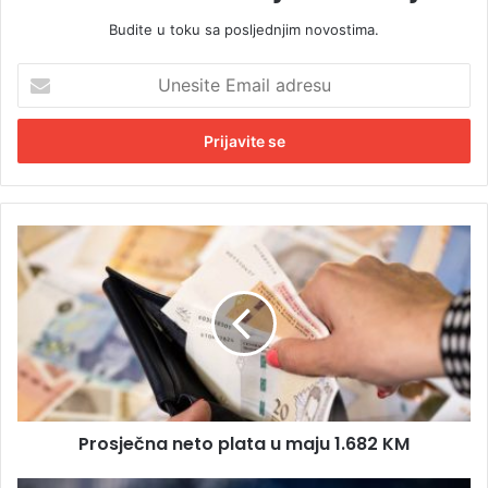
Budite u toku sa posljednjim novostima.
U
n
e
s
i
t
e
E
P
m
r
a
o
i
s
l
j
a
e
d
č
r
n
e
a
s
Prosječna neto plata u maju 1.682 KM
n
u
e
t