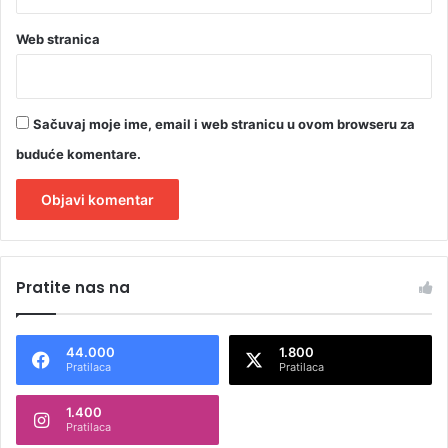
Web stranica
Sačuvaj moje ime, email i web stranicu u ovom browseru za
buduće komentare.
A
l
Pratite nas na
t
e
44.000
1.800
r
Pratilaca
Pratilaca
n
1.400
a
Pratilaca
t