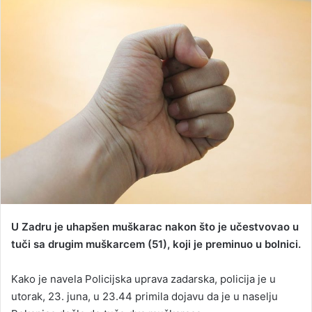
n
d
a
n
e
m
a
i
l
U Zadru je uhapšen muškarac nakon što je učestvovao u
tuči sa drugim muškarcem (51), koji je preminuo u bolnici.
Kako je navela Policijska uprava zadarska, policija je u
utorak, 23. juna, u 23.44 primila dojavu da je u naselju