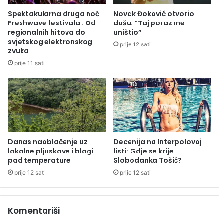
u
Spektakularna druga noć
Novak Đoković otvorio
:
Freshwave festivala : Od
dušu: “Taj poraz me
O
regionalnih hitova do
uništio”
t
svjetskog elektronskog
prije 12 sati
a
zvuka
c
prije 11 sati
t
r
a
k
t
o
r
o
Danas naoblačenje uz
Decenija na Interpolovoj
lokalne pljuskove i blagi
listi: Gdje se krije
m
pad temperature
Slobodanka Tošić?
p
r
prije 12 sati
prije 12 sati
e
g
a
Komentariši
z