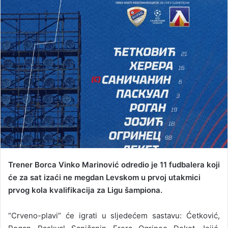
a
n
e
m
a
i
l
Trener Borca Vinko Marinović odredio je 11 fudbalera koji
će za sat izaći ne megdan Levskom u prvoj utakmici
prvog kola kvalifikacija za Ligu šampiona.
“Crveno-plavi” će igrati u sljedećem sastavu: Ćetković,