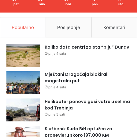
pet
sub
ned
pon
uto
Popularno
Posljednje
Komentari
Koliko data centri zaista “piju” Dunav
prije 4 sata
Mještani Dragočaja blokirali
magistralni put
prije 4 sata
Helikopter ponovo gasi vatru u selima
kod Trebinja
prije 5 sati
Službenik Suda BiH optužen za
pronevjeru skoro 197.000 KM