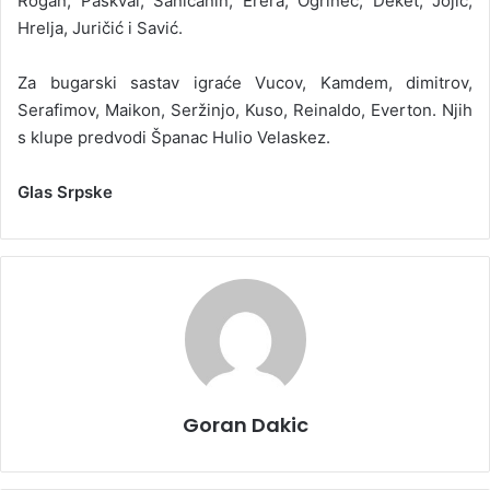
Rogan, Paskval, Saničanin, Erera, Ogrinec, Deket, Jojić,
Hrelja, Juričić i Savić.
Za bugarski sastav igraće Vucov, Kamdem, dimitrov,
Serafimov, Maikon, Seržinjo, Kuso, Reinaldo, Everton. Njih
s klupe predvodi Španac Hulio Velaskez.
Glas Srpske
Goran Dakic