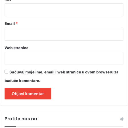
r
*
a
d
Email
*
e
(
V
I
Web stranica
D
E
O
)
Sačuvaj moje ime, email i web stranicu u ovom browseru za
buduće komentare.
A
l
Pratite nas na
t