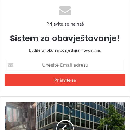
Prijavite se na naš
Sistem za obavještavanje!
Budite u toku sa posljednjim novostima.
U
n
e
s
i
t
e
E
D
m
r
a
a
i
m
l
a