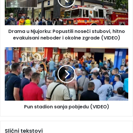
a
u
d
N
r
j
e
u
s
Drama u Njujorku: Popustili noseći stubovi, hitno
j
u
evakuisani neboder i okolne zgrade (VIDEO)
o
r
k
P
u
u
:
n
P
s
o
t
p
a
u
d
s
i
t
o
i
Pun stadion sanja pobjedu (VIDEO)
n
l
s
i
a
n
n
Slični tekstovi
o
j