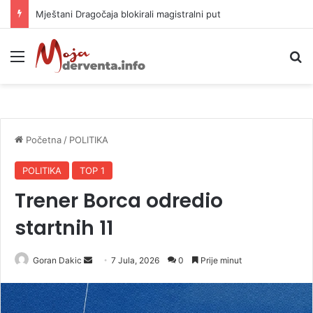
Helikopter ponovo gasi vatru u selima kod Trebinja
Meni
P
Početna
/
POLITIKA
POLITIKA
TOP 1
Trener Borca odredio
startnih 11
Goran Dakic
S
7 Jula, 2026
0
Prije minut
e
n
d