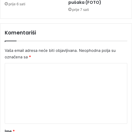
pušaka (FOTO)
u
prije 6 sati
i
prije 7 sati
s
a
n
Komentariši
i
n
e
Vaša email adresa neće biti objavljivana.
Neophodna polja su
b
označena sa
*
o
d
K
e
r
o
i
m
o
e
k
o
n
l
t
n
e
a
z
r
Ime
*
g