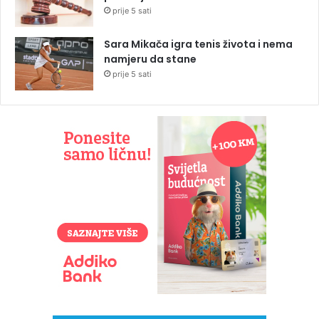
prije 5 sati
Sara Mikača igra tenis života i nema
namjeru da stane
prije 5 sati