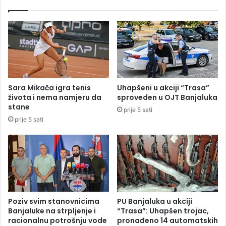
s
a
e
p
ć
o
i
b
s
j
t
e
u
d
b
u
Sara Mikača igra tenis
Uhapšeni u akciji “Trasa”
o
(
života i nema namjeru da
sproveden u OJT Banjaluka
v
V
stane
prije 5 sati
i
I
prije 5 sati
,
D
h
E
i
O
t
)
n
o
e
v
Poziv svim stanovnicima
PU Banjaluka u akciji
a
Banjaluke na strpljenje i
“Trasa”: Uhapšen trojac,
k
racionalnu potrošnju vode
pronađeno 14 automatskih