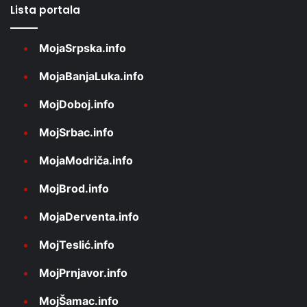
Lista portala
MojaSrpska.info
MojaBanjaLuka.info
MojDoboj.info
MojSrbac.info
MojaModriča.info
MojBrod.info
MojaDerventa.info
MojTeslić.info
MojPrnjavor.info
MojŠamac.info